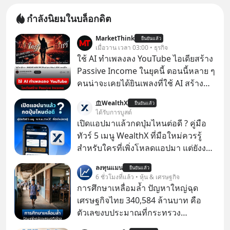
กำลังนิยมในบล็อกดิต
MarketThink
ยืนยันแล้ว
เมื่อวาน เวลา 03:00 • ธุรกิจ
ใช้ AI ทำเพลงลง YouTube ไอเดียสร้าง
Passive Income ในยุคนี้ ตอนนี้หลาย ๆ
คนน่าจะเคยได้ยินเพลงที่ใช้ AI สร้าง
ผ่านหูกันมาบ้าง เช่น เพลง “ไม่มีใคร
WealthX
ยืนยันแล้ว
รู้ตัวเรา” จากช่องชื่อว่า UNHEARD
ได้รับการบูสต์
MUSIC ที่ตอนนี้มียอดรับชมกว่า 26
เปิดแอปมาแล้วกดปุ่มไหนต่อดี ? คู่มือ
ล้านครั้งแล้ว
ทัวร์ 5 เมนู WealthX ที่มือใหม่ควรรู้
สำหรับใครที่เพิ่งโหลดแอปมา แต่ยังงง
ๆ ไม่รู้ว่าต้องกดปุ่มไหนต่อ อ่านโพสต์นี้
ลงทุนแมน
ยืนยันแล้ว
เลย WealthX จะขอพาไปทัวร์ 5 เมนู
6 ชั่วโมงที่แล้ว • หุ้น & เศรษฐกิจ
หลัก ที่จะทำให้คุณใช้งานแอปเป็นได้ใน
การศึกษาเหลื่อมล้ำ ปัญหาใหญ่ฉุด
ทันที
เศรษฐกิจไทย 340,584 ล้านบาท คือ
ตัวเลขงบประมาณที่กระทรวง
ศึกษาธิการ ได้รับจัดสรรในงบประมาณ