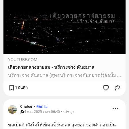
YOUTUBE.COM
เดียวดายกลางสายลม - นรีกระจ่าง คันธมาส
นรีกระจ่าง คันธมาส (สุทธนรี กระจ่างคันถมาตร์)อัลบั้ม ราชินีพระจันทร์ ปีพ.ศ.2537คำร้อง - ชวิณี เกษบุญชูทำนอง - ศุภกิจ เทพวรวุฒิเรียบเรียง - นิติธร ยุวจิตติบิ…
1 บันทึก
Chabar
•
ติดตาม
4 พ.ย. 2025 เวลา 06:40 • ปรัชญา
ขอเป็นกำลังใจให้เข้มแข็งนะคะ สุดยอดของคำตอบเป็น