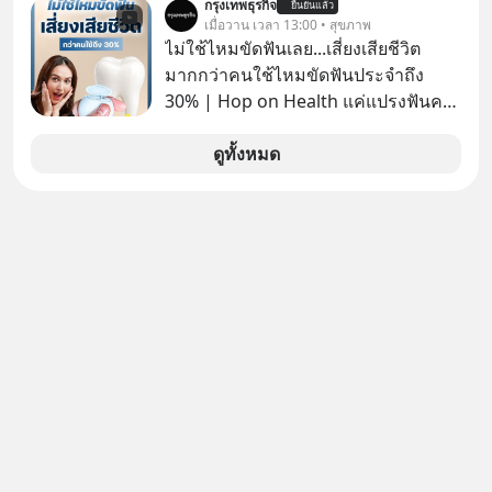
กรุงเทพธุรกิจ
ยืนยันแล้ว
รายจ่ายประจำปี 2568 ซึ่งมากที่สุดเป็น
เมื่อวาน เวลา 13:00 • สุขภาพ
อันดับ 2 รองจากกระทรวงการคลัง
ไม่ใช้ไหมขัดฟันเลย...เสี่ยงเสียชีวิต
มากกว่าคนใช้ไหมขัดฟันประจำถึง
30% | Hop on Health แค่แปรงฟันคง
ไม่พอ..จากการวิจัยตามเก็บข้อมูลผู้สูง
อายุ 5,000 คน มีข้อมูลที่น่าสนใจเกี่ยว
ดูทั้งหมด
กับโรคต่างๆที่เกิดจากการไม่ใช้ไหมขัด
ฟันเป็นประจำ เสี่ยงเกิดโรคนำไปสู่การ
เสียชีวิต...อะไรคือสาเหตุติดตามได้ใน
Hop On Health