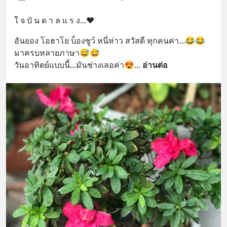
ใ จ บั น ด า ล แ ร ง...❤️
อันยอง โอฮาโย บ็องชูว์ หนี่ห่าว สวัสดี ทุกคนค่า...😂😂
มาครบหลายภาษา😅😅
วันอาทิตย์แบบนี้...มันช่างเลอค่า😍
... 
อ่านต่อ