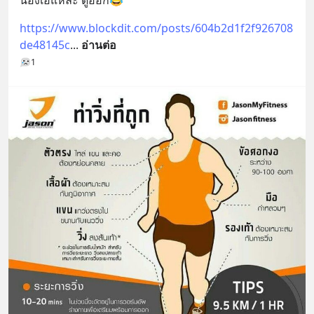
https://www.blockdit.com/posts/604b2d1f2f926708
de48145c
... 
อ่านต่อ
1