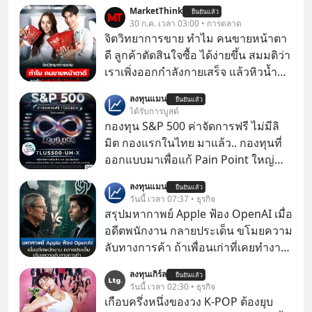
MarketThink
ยืนยันแล้ว
30 ก.ค. เวลา 03:00 • การตลาด
จิตวิทยาการขาย ทำไม คนขายหน้าตา
ดี ลูกค้าตัดสินใจซื้อ ได้ง่ายขึ้น สมมติว่า
เราเพิ่งออกกำลังกายเสร็จ แล้วหิวน้ำ
มาก ๆ แล้วเจอร้านขายน้ำอยู่สองร้านที่
ลงทุนแมน
ยืนยันแล้ว
ขายของเหมือนกันทุกอย่าง
ได้รับการบูสต์
กองทุน S&P 500 ค่าจัดการฟรี ไม่มีลิ
มิต กองแรกในไทย มาแล้ว.. กองทุนที่
ออกแบบมาเพื่อแก้ Pain Point ใหญ่
ของนักลงทุนไทยพร้อมกัน 3 เรื่อง
ลงทุนแมน
ยืนยันแล้ว
วันนี้ เวลา 07:37 • ธุรกิจ
สรุปมหากาพย์ Apple ฟ้อง OpenAI เมื่อ
อดีตพนักงาน กลายประเด็น ขโมยความ
ลับทางการค้า ถ้าเพื่อนเก่าที่เคยทำงาน
ด้วยกัน ทักมาขอให้เราช่วยหาไฟล์งาน
ลงทุนเกิร์ล
ยืนยันแล้ว
เก่าที่เขาเคยทำไว้ ตอนยังอยู่บริษัท
วันนี้ เวลา 02:30 • ธุรกิจ
เดียวกัน
เกือบครึ่งหนึ่งของวง K-POP ต้องยุบ