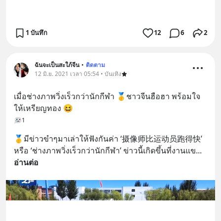
1 บันทึก
12
6
2
ฉันจะเป็นสะใภ้จีน
•
ติดตาม
12 มิ.ย. 2021 เวลา 05:54 • บันเทิง
เมื่อช่างภาพวิ่งเร็วกว่านักกีฬา 🥇ชาวจีนฮือฮา พร้อมใจ
ให้เหรียญทอง 😆
1
🥇มีข่าวขำๆมาเล่าให้ฟังกันค่า ‘摄像师比运动员跑得快’ 
หรือ ‘ช่างภาพวิ่งเร็วกว่านักกีฬา’ ข่าวนี้เกิดขึ้นที่งานแข
... 
อ่านต่อ