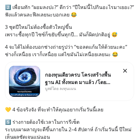
2️⃣ เพื่อนทัก “ผอมลงปะ?” ดีกว่า “ปีใหม่นี้ไปกินอะไรมาเยอะ?”
ฟังแล้วคนละฟีลเลยนะบอกเลย 😂
3 ชุดปีใหม่ไม่ต้องซื้อตัวใหญ่ขึ้น
เพราะซื้อทุกปี ไซซ์ก็ขยับขึ้นทุกปี… มันก็ผิดปกติอยู่ 😅
4 จะได้ไม่ต้องบอกช่างถ่ายรูปว่า “ขอลดแก้มให้ด้วยนะคะ”
ช่างก็เหนื่อย เราก็เหนื่อย แต่ไขมันไม่เหนื่อยเลยนะ 😂
กองทุนเดียวครบ โครงสร้างพื้น
ฐาน AI ทั้งหมด มาแล้ว /โดย
บูสต์โดย ลงทุนแมน
ลงทุนแมน AI Supercycle คือ
ช่วงเวลาที่เทคโนโลยีปัญญา
ประดิษฐ์ จะกลายเป็นตัวขับเคลื่อน
💛 4 ข้อจริงจัง ที่จะทำให้คุณอยากเริ่มวันนี้เลย
หลัก ของการเติบโตทางเศรษฐกิจ
และวิถีชีวิตของผู้คนอย่างยาวนา
5️⃣ ร่างกายต้องใช้เวลาในการรีเซ็ต
นต่
ระบบเผาผลาญจะดีขึ้นภายใน 2–4 สัปดาห์ ถ้าเริ่มวันนี้ ปีใหม่
เห็นผลชัดเจนแน่นอน