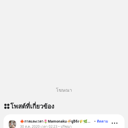
โฆษณา
โพสต์ที่เกี่ยวข้อง
🍁กาลและเวลา🌷Mamonaku🍜ยูอิจัง🌾🌿🐶🐱
•
ติดตาม
30 ส.ค. 2020 เวลา 02:23 • ปรัชญา