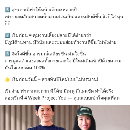
6️⃣ สุขภาพดีทำให้หน้าเด็กลงหลายปี
เพราะลดอักเสบ ลดน้ำตาลส่วนเกิน และหลับดีขึ้น ผิวก็ใส หุ่น
ก็ดี
7️⃣ เริ่มก่อน = คุมงานเลี้ยงปลายปีได้ง่ายกว่า
มีภูมิต้านทาน มีวินัย และระบบย่อยทำงานดีขึ้น ไม่พังง่าย
8️⃣ จิตใจดีขึ้น อารมณ์เสถียรขึ้น มั่นใจขึ้น
การดูแลตัวเองส่งผลทั้งกายและใจ ปีใหม่เดินเข้าปีด้วยความ
มั่นใจแบบเต็ม 100%
🌟 เริ่มก่อนวันนี้ = สวยทันปีใหม่แบบไม่ทรมาน!
เริ่มง่าย ทำตามสะดวก มีโค้ช มีเมนู มีแผนชัด ทำได้จริง
ลองเริ่มที่ 4 Week Project You — ดูแลแบบเข้าใจคุณที่สุด