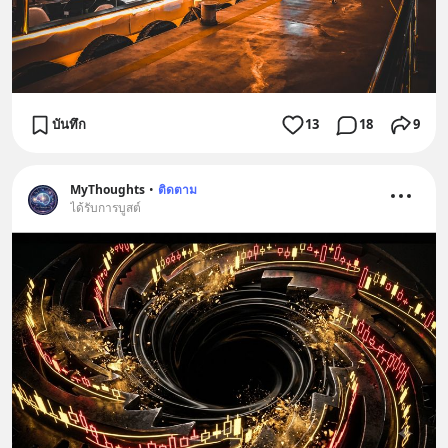
บันทึก
13
18
9
MyThoughts
•
ติดตาม
ได้รับการบูสต์