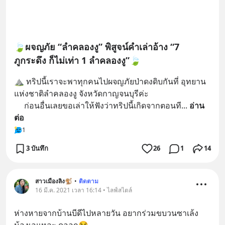
🍃ผจญภัย “ลำคลองงู” พิสูจน์คำเล่าอ้าง “7
ภูกระดึง ก็ไม่เท่า 1 ลำคลองงู”🍃
⛰️ ทริปนี้เราจะพาทุกคนไปผจญภัยป่าดงดิบกันที่ อุทยาน
แห่งชาติลำคลองงู จังหวัดกาญจนบุรีค่ะ
     ก่อนอื่นเลยขอเล่าให้ฟังว่าทริปนี้เกิดจากตอนที
... 
อ่าน
ต่อ
1
3 บันทึก
26
1
14
สาวเมืองลิง🐒
•
ติดตาม
16 มี.ค. 2021 เวลา 16:14 • ไลฟ์สไตล์
ห่างหายจากบ้านบีดีไปหลายวัน อยากร่วมขบวนซาเล้ง
น้องเอแหละ ดูออก😂