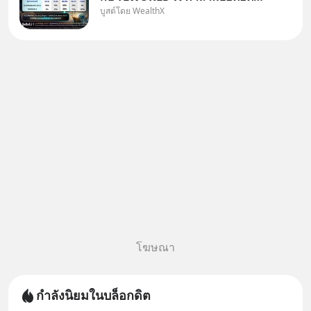
บูสต์โดย WealthX
คนใช้ WealthX ถามเข้ามา
โฆษณา
กำลังนิยมในบล็อกดิต