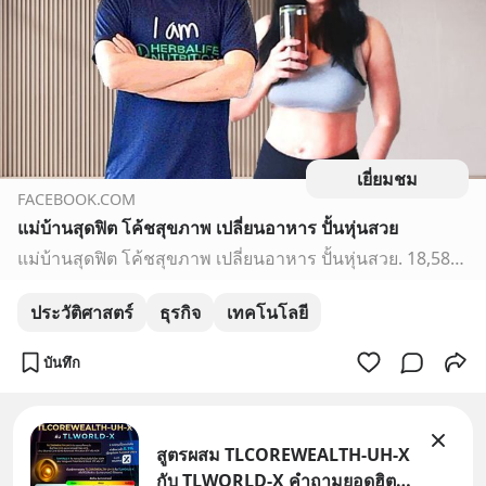
เยี่ยมชม
FACEBOOK.COM
แม่บ้านสุดฟิต โค้ชสุขภาพ เปลี่ยนอาหาร ปั้นหุ่นสวย
แม่บ้านสุดฟิต โค้ชสุขภาพ เปลี่ยนอาหาร ปั้นหุ่นสวย. 18,586 likes · 7 talking about this. พื้นที่สำหรับผู้ที่ไม่อยากชราไปตามวัย ใช้อาหารเป็นยา ไม่ใช่กินยาเป็นอาหาร
ประวัติศาสตร์
ธุรกิจ
เทคโนโลยี
บันทึก
สูตรผสม TLCOREWEALTH-UH-X
กับ TLWORLD-X คำถามยอดฮิตที่