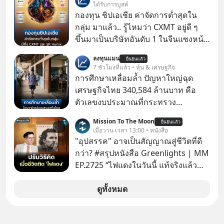
ได้รับการบูสต์
กองทุน ชิปเอเชีย ค่าจัดการต่ำสุดใน
กลุ่ม มาแล้ว.. รู้ไหมว่า CXMT อยู่ดี ๆ
ขึ้นมาเป็นบริษัทอันดับ 1 ในจีนแซงหน้า
Tencent ขณะเดียวกัน TSMC เป็น
ลงทุนแมน
ยืนยันแล้ว
บริษัทอันดับ 1 ในไต้หวันมานานแล้ว
7 ชั่วโมงที่แล้ว • หุ้น & เศรษฐกิจ
การศึกษาเหลื่อมล้ำ ปัญหาใหญ่ฉุด
เศรษฐกิจไทย 340,584 ล้านบาท คือ
ตัวเลขงบประมาณที่กระทรวง
ศึกษาธิการ ได้รับจัดสรรในงบประมาณ
Mission To The Moon
ยืนยันแล้ว
รายจ่ายประจำปี 2568 ซึ่งมากที่สุดเป็น
เมื่อวาน เวลา 13:00 • หนังสือ
อันดับ 2 รองจากกระทรวงการคลัง
"อุปสรรค" อาจเป็นสัญญาณสู่ชีวิตที่ดี
กว่า? #สรุปหนังสือ Greenlights | MM
EP.2725 “ไฟแดงในวันนี้ แท้จริงแล้ว
อาจเป็นสัญญาณไฟเขียวที่ยังไม่ถึงเวลา
เปลี่ยนสี” McConaughey ดาราดาวรุ่ง
ดูทั้งหมด
ในยุคหนึ่ง เคยปฏิเสธเงินค่าตัวหนังรอม
คอมที่สูงถึง 14.5 ล้านดอลลาร์ (หรือ