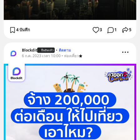
4 บันทึก
3
1
5
Blockdit
•
ติดตาม
ยืนยันแล้ว
6 ก.ค. 2023 เวลา 10:00 • ท่องเที่ยว