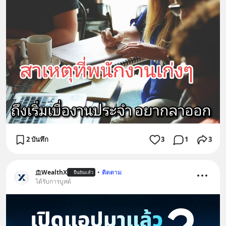
2 บันทึก
3
1
3
WealthX
•
ติดตาม
ยืนยันแล้ว
ได้รับการบูสต์