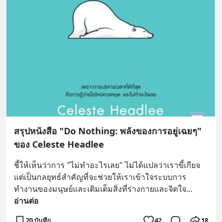
สรุปหนังสือ "Do Nothing: พลังของการอยู่เฉยๆ"
ของ Celeste Headlee
ชี้ให้เห็นว่าการ "ไม่ทำอะไรเลย" ไม่ได้แปลว่าเราขี้เกียจ 
แต่เป็นกลยุทธ์สำคัญที่จะช่วยให้เราเข้าใจระบบการ
ทำงานของมนุษย์และเติมเต็มสิ่งที่ร่างกายและจิตใจ
... 
อ่านต่อ
20 บันทึก
42
18