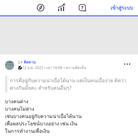
เข้าสู่ระบบ
::
•
ติดตาม
12 ธ.ค. 2025 เวลา 16:06 • ความคิดเห็น
การที่อยู่กับความน่าเบื่อได้นาน แต่เป็นคนเบื่อง่าย คิดว่า
ต่างกันมั้ยคะ สำหรับคนอื่นๆ?
บางคนต่าง
บางคนไม่ต่าง
เช่นบางคนอยู่กับความน่าเบื่อได้นาน
เพื่อผลประโยชน์บางอย่าง เช่น เงิน
ในการทำงานเพื่อเงิน