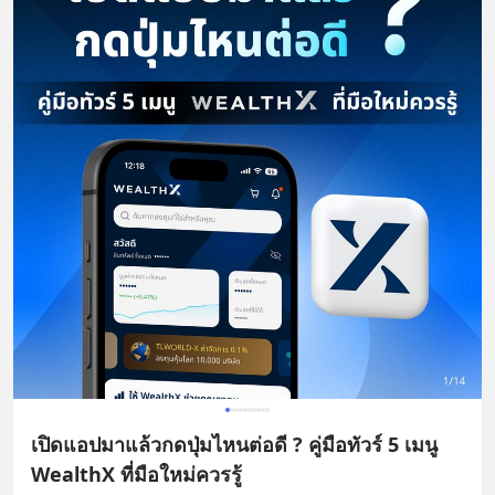
เปิดแอปมาแล้วกดปุ่มไหนต่อดี ? คู่มือทัวร์ 5 เมนู
WealthX ที่มือใหม่ควรรู้