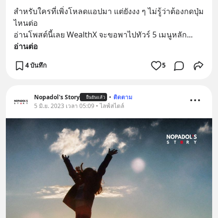
สำหรับใครที่เพิ่งโหลดแอปมา แต่ยังงง ๆ ไม่รู้ว่าต้องกดปุ่ม
ไหนต่อ
อ่านโพสต์นี้เลย WealthX จะขอพาไปทัวร์ 5 เมนูหลัก
... 
อ่านต่อ
4 บันทึก
5
Nopadol's Story
•
ติดตาม
ยืนยันแล้ว
5 มิ.ย. 2023 เวลา 05:09 • ไลฟ์สไตล์