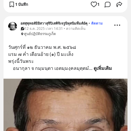
1 บันทึก
1
อสสุพุทธสํมิอิสวาสุจิปิเสคิจิเจรูนิทุสนิมทีมสํอํคุ
•
ติดตาม
12 ธ.ค. 2025 เวลา 14:31 • ความคิดเห็น
ศูนย์ปฏิบัติธรรมภูเก็ต
วันศุกร์ที่ ๑๒ ธันวาคม พ.ศ. ๒๕๖๘
แรม ๗ ค่ำ เดือนอ้าย (๑) ปี มะเส็ง
พรุ่งนี้วันพระ
	อนากุลา จ กมฺมนฺตา เอตมฺมงฺคลมุตฺตมํ
... 
ดูเพิ่มเติม