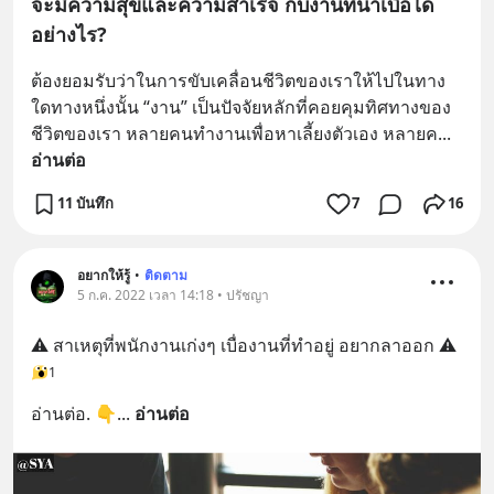
จะมีความสุขและความสำเร็จ กับงานที่น่าเบื่อได้
อย่างไร?
ต้องยอมรับว่าในการขับเคลื่อนชีวิตของเราให้ไปในทาง
ใดทางหนึ่งนั้น “งาน” เป็นปัจจัยหลักที่คอยคุมทิศทางของ
ชีวิตของเรา หลายคนทำงานเพื่อหาเลี้ยงตัวเอง หลายค
... 
อ่านต่อ
11 บันทึก
7
16
อยากให้รู้
•
ติดตาม
5 ก.ค. 2022 เวลา 14:18 • ปรัชญา
⚠️ สาเหตุที่พนักงานเก่งๆ เบื่องานที่ทำอยู่ อยากลาออก ⚠️
1
อ่านต่อ. 👇
... 
อ่านต่อ