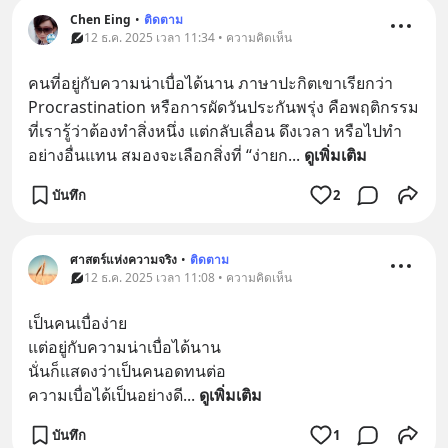
Chen Eing
•
ติดตาม
12 ธ.ค. 2025 เวลา 11:34 • ความคิดเห็น
คนที่อยู่กับความน่าเบื่อได้นาน ภาษาปะกิตเขาเรียกว่า 
Procrastination หรือการผัดวันประกันพรุ่ง คือพฤติกรรม
ที่เรารู้ว่าต้องทำสิ่งหนึ่ง แต่กลับเลื่อน ดึงเวลา หรือไปทำ
อย่างอื่นแทน สมองจะเลือกสิ่งที่ “ง่ายก
... 
ดูเพิ่มเติม
บันทึก
2
ศาสตร์แห่งความจริง
•
ติดตาม
12 ธ.ค. 2025 เวลา 11:08 • ความคิดเห็น
เป็นคนเบื่อง่าย
แต่อยู่กับความน่าเบื่อได้นาน
นั่นก็แสดงว่าเป็นคนอดทนต่อ
ความเบื่อได้เป็นอย่างดี
... 
ดูเพิ่มเติม
บันทึก
1