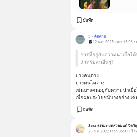
บันทึก
::
•
ติดตาม
12 ธ.ค. 2025 เวลา 16:06 •
การที่อยู่กับความน่าเบื่อได
สำหรับคนอื่นๆ?
บางคนต่าง
บางคนไม่ต่าง
เช่นบางคนอยู่กับความน่าเบื่
เพื่อผลประโยชน์บางอย่าง เช่น
บันทึก
Sara ธรรมะ บทสวดมนต์ จิตว
20 ก.ย. 2022 เวลา 06:31 • ไลฟ