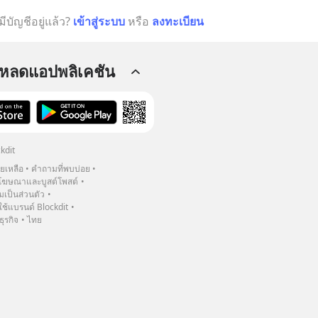
มีบัญชีอยู่แล้ว?
เข้าสู่ระบบ
หรือ
ลงทะเบียน
โหลดแอปพลิเคชัน
kdit
วยเหลือ
คำถามที่พบบ่อย
ฆษณาและบูสต์โพสต์
เป็นส่วนตัว
้แบรนด์ Blockdit
ธุรกิจ
ไทย