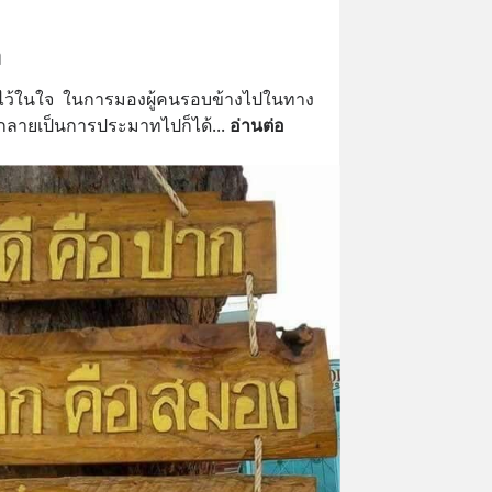
ๆ
เอาไว้ในใจ  ในการมองผู้คนรอบข้างไปในทาง
ะกลายเป็นการประมาทไปก็ได้
... 
อ่านต่อ