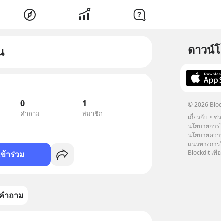
ดาวน์
น
0
1
© 2026 Bloc
คำถาม
สมาชิก
เกี่ยวกับ
ช่
นโยบายการโ
นโยบายความ
แนวทางการใช
Blockdit เพื่อ
เข้าร่วม
คำถาม