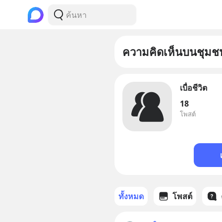
ความคิดเห็นบนชุมช
เบื่อชีวิต
18
โพสต์
ทั้งหมด
โพสต์