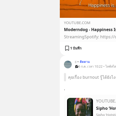
YOUTUBE.COM
Moderndog - Happiness Is.
1 บันทึก
::
•
ติดตาม
6 ก.ค. เวลา 10:22 • ไลฟ์สไต
คุยเรื่อง burnout รู้ได้ยัง
.
YOUTUBE