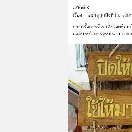
ฉบับที่ 3 
เรื่อง     อย่าดูถูกสิ่งที่ว่า...เล็ก
บางครั้งการที่เราตั้งโจทย์
แง่ลบ หรือการดูหมิ่น  อาจจ