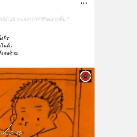
ำยังไงถึงจะอยากใช้ชีวิตมากขึ้น ?
งชื่อ
าในตัว
ห้เจอด้วย