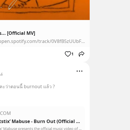
.. [Official MV]
StreamingSpotify: https://open.spotify.com/track/0V8fB5zUUbFUy5YgS…
1
ล์
ไงคะว่าตอนนี้ burnout แล้ว ?
.COM
Sipho ‘Hotstix’ Mabuse - Burn Out (Official Music Video)
Sipho ‘Hotstix’ Mabuse presents the official music video of Burn Ou…