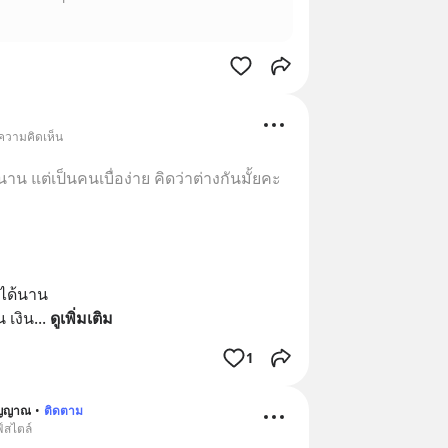
 ความคิดเห็น
้นาน แต่เป็นคนเบื่อง่าย คิดว่าต่างกันมั้ยคะ
อได้นาน
 เงิน
... 
ดูเพิ่มเติม
1
ิญญาณ
•
ติดตาม
์สไตล์