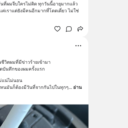
นที่ผมจีบใครไม่ติด ทุกวันนี้อายุมากแล้ว
แค่เราแต่ยังมีคนอีกมากที่โดดเดี่ยว ไม่ใช่
ในชีวิตผมที่มีข่าวร้ายเข้ามา
การจดบันทึกของผมครั้งแรก
ม่แน่ไม่นอน 
ไหนมันก็ต้องมีวันที่จากกันไปในทุกๆ
... 
อ่าน