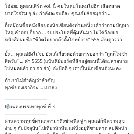
โอ้ยยย ดูคอนเสิร์ต vol. นี้ คมในคมในคมไปอีก เลือดสาด
บาดใจจริม ๆ อ่ะ กำลังจะจบดีละ คุณเอ๋ปล่อยมุกว่า ...
ก็เหมือนชื่อหนังสือของนักเขียนดังท่านหนึ่ง เค้าว่าถามปัญหา
ใหญ่คำตอบก็ยาก ... จบประโยคพี่ตุ้มหันมา ไม่ใช่ว้อยยย 
หนังสือผมชื่อ “ชีวิตไม่ยากถ้าตั้งโจทย์ง่าย” 555 เอ็นดูวววว 
ยั้ง ... คุณเอ๋ยังไม่จบ ยังแก้เกี้ยวต่อด้วยการบอกว่า “ถูกก็ไม่ขำ
สิครับ” ... ค่า 5555 (แป้นคีย์บอร์ดที่สึกอยู่ตอนนี้ได้ละลายหาย
ไปหมดแล้ว ฮ่า ฮ่า ฮ่า)  อ่ะปิดดี ๆ เราเป็นนักเขียนดังนะคะ
ถ้าเราไม่สำคัญว่าสำคัญ 
ทุกข์ของเราก็จะ ... เบาลง
----------------------------
🎼เพลงบรรเทาทุกข์ ที่ 3 
----------------------------
ผ่านความทุกข์ผ่านเวลามาถึงช่วงนึง จู่ ๆ คุณเอ๋ก็มีความสุข
ง่าย ๆ กับปัจจุบัน ไปเที่ยวหัวหิน แค่นั่งอยู่ที่ชายหาด ลมตีหน้า 