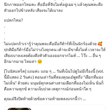
นึกภาพออกไหมคะ คือมือที่จับไมค์อยู่เฉย ๆ แล้วคุณพละดึง
หัวออกไปข้างหลัง เสียงจะได้เบาลง
แปลกไหม?
.
.
.
ไม่แปลกถ้าเรารู้ว่าคุณพละคือมือกีต้าร์ที่เป็นนักร้องด้วย 🥰 
ปกติมือกีต้าร์มือไม่ว่างไงทุกคน เค้าจะมีขาตั้งไมค์ เวลาจะให้
เสียงเบาลงเลยต้องดึงหัวตัวเองออกจากไมค์ ... โว๊ะ ... อื่น ๆ 
อีกมากมาย ไหมล่า 😊
[โบนัสแทร็ค] แถมค่ะ แถม ๆ ... วันที่เบ็นไปดูไม่มีเรื่องนี้ (vol. 
นี้มีแสดง 2 วันค่ะ) ตอนเล่าวันที่สองคุณเอ๋พูดถึง “เฝือกที่มอง
ไม่เห็น” ด้วยค่ะ มนุษย์ทุกคนต่างสวมเฝือกที่มองไม่เห็น นั่นก็
คือความทุกข์ ความเจ็บปวด เหตุการณ์ก่อนหน้าใด ๆ
คุณเอ๋จึงปิดท้ายด้วยข้อความท้ายเพลงแรกนี้ว่า ...