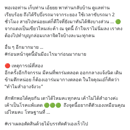
พอเจอท่าน เก็บท่าน เอ้ยยย พาท่านกลับบ้าน ดูแลท่าน
เรียบร้อย ถึงได้รีบบึ่งรถมาจากระยอง ใช้เวลาขับรถมา 2 
ชั่วโมง สายไปหน่อยแต่ก็ดีใจที่ยังมาทันได้ฟังบางส่วน … 🟢 
จากแดงเป็นเขียวไหมล่ะค้า ณ จุดนี้ ถ้าใจเราไม่นิ่มลง เราคง
ต้องไปทำบุญกล่อมเกลาจิตใจบ้างละนะทุกคน
อื่น ๆ อีกมากมาย ... 
#ก่อนหน้าจุดนี้มันมีอะไรมาก่อนมากมาย
🔴 เหตุการณ์ที่สอง
อีกครั้งอีกกิจกรรม มีคนที่พกร่มตลอด ออกกลางแจ้งนิด เดิน
ข้ามตึกหน่อย ก็ต้องเอาร่มมากางตลอด ในใจคุณเอ๋ก็คิดว่า 
“ทำไมสำอางจังวะ”
สักพักพอได้คุยกัน เดาได้ไหมคะทุกคน เค้าไม่ได้สำอางค่ะ 
เค้าเป็นโรคแพ้แดด 🟢🟢🟢  ถึงจุดนี้อยากตีตัวเองเหมือนคุณ
เอ๋ไหมคะ โทษฐานที่ …
#เราเผลอตัดสินด้วยไม้บรรทัดตัวเองเร็วไป