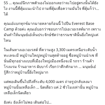
55 ... คุณเอ๋นึกภาพตัวเองไม่ออกเลยว่าจะไปอยู่ตรงนั้นได้ยัง
ไง งานนี้พี่ตุ้มแนะนำไป ถามพี่ตุ้มเพื่อความมั่นใจ พี่ตุ้มก็ว่า…
ได้
คุณเอ๋แบกทุกข์มากมายหลายก้อนนี้ ไปปีน Everest Base 
Camp ด้วยค่ะ คุณเอ๋บอกว่าชอบการไปเอเวอเรสต์มาก เพราะ
มันทำให้มนุษย์เอ๋เห็นประจักษ์ชัดว่าธรรมชาตินั้นยิ่งใหญ่แค่
ไหน
ในเส้นทางเอเวอเรสต์ ที่ความสูง 3,300 เมตรเหนือระดับน้ำ
ทะเลจะมี หมู่บ้านใหญ่หมู่บ้านสุดท้ายอยู่ ชื่อหมู่บ้านนำเช ที่
นั่นมีทุกอย่างแบบที่เมืองใหญ่เมืองหนึ่งจะมี รถรา ร้านค้า 
โรงแรม ร้านอาหาร ผับบาร์ เรียกว่าคึกคักมาก … มนุษย์เอ๋
รู้สึกว่าหมู่บ้านนี้ยิ่งใหญ่มาก
แต่พอเดินขึ้นไปถึงที่ระดับ 4,000 เมตร ถ่ายรูปกลับลงมา 
หมู่บ้านนั้นเหลือเล็ก ... นิดเดียว แค่ 2 ชั่วโมงเท่านั้น หมู่บ้าน
เหลือเล็กนิดเดียว
ยังค่ะ ยังเล็กไม่พอ เดินต่อไป…