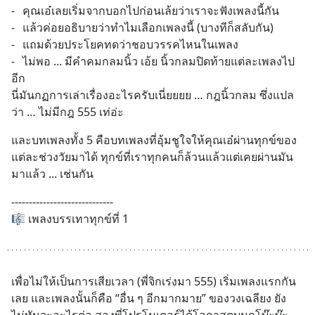
-	คุณเอ๋เลยเริ่มจากบอกไปก่อนเล้ยว่าเราจะฟังเพลงนี้กัน
-	แล้วค่อยอธิบายว่าทำไมเลือกเพลงนี้ (บางทีก็สลับกัน) 
-	แถมด้วยประโยคทดว่าชอบวรรคไหนในเพลง 
-	ไม่พอ ... มีคำคมกลมนิ้ว เอ้ย นิ้วกลมปิดท้ายแต่ละเพลงไป
อีก 
นี่มันกฏการเล่าเรื่องอะไรครับเนี่ยยยย … กฎนิ้วกลม ซึ่งแปล
ว่า … ไม่มีกฎ 555 เท่อ่ะ
และบทเพลงทั้ง 5 คือบทเพลงที่อุ้มชูใจให้คุณเอ๋ผ่านทุกข์ของ
แต่ละช่วงวัยมาได้ ทุกข์ที่เราทุกคนก็ล้วนแล้วแต่เคยผ่านมัน
มาแล้ว ... เช่นกัน
-----------------------------
🎼 เพลงบรรเทาทุกข์ที่ 1
เพื่อไม่ให้เป็นการเสียเวลา (พี่จิกเร่งมา 555) เริ่มเพลงแรกกัน
เลย และเพลงนั้นก็คือ “อื่น ๆ อีกมากมาย” ของวงเฉลียง ยัง