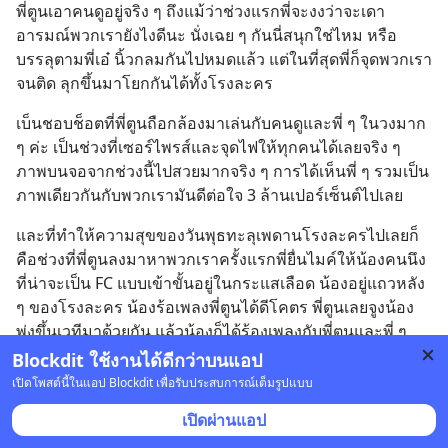
พี่ตูนเอาคนดูอยู่จริง ๆ ถึงแม้ว่าช่วงแรกพี่จะงงว่าจะเดา
อารมณ์พวกเรายังไงดีนะ นั่งเฉย ๆ กันนี่สนุกใช่ไหม หรือ
บรรลุตามพี่เอ๋ นิ้วกลมกันไปหมดแล้ว แต่ในที่สุดพี่ก็จุดพวกเรา
จนติด ลุกขึ้นมาโยกกันได้ทั้งโรงละคร
เบ็นชอบช็อตที่พี่ตูนถือกล้องมาเล่นกับคนดูและพี่ ๆ ในวงมาก 
ๆ ค่ะ เป็นช่วงที่เซอร์ไพรส์และจุดไฟให้ทุกคนได้เลยจริง ๆ 
ภาพบนจอจากช่วงนี้ไปสวยมากจริง ๆ การได้เห็นพี่ ๆ รวมเป็น
ภาพเดียวกันกับพวกเรามันดีต่อใจ 3 ล้านเปอร์เซ็นต์ไปเลย
และที่ทำให้ความสุขของวันพุธทะลุเพดานโรงละครไปเลยก็
คือช่วงที่พี่ตูนลงมาหาพวกเราครั้งแรกพี่ยื่นไมค์ให้น้องคนนึง
ที่น่าจะเป็น FC แบบเข้าขั้นอยู่ในกระแสเลือด น้องอยู่แถวหลัง 
ๆ ของโรงละคร น้องร้อเพลงพี่ตูนได้ดีโคตร พี่ตูนเลยจูงน้อง
พุ่งขึ้นเวทีมาด้วยกัน แล้วน้องก็ได้ร้องเพลงกับพี่ตูนและพี่ ๆ 
Bodyslam เต็มวงบนเวทีกันไปเลย โหวววสานฝันขั้นสุด ไหน
Blockdit ใช้งานได้ดีกว่าบนแอป
จะได้เสื้อ ไหนจะได้กอดไหล่ ตีมือ ... งื้อ ฟินแทนนนน
เปิดโพสต์นี้ในแอป Blockdit เพื่อรับประสบการณ์เต็มรูปแบบ
เบ็นก็นึกว่าหมดแค่นี้แหละ ไม่น่ามีโมเม้นท์อะไรอีกละปรากฏ
เปิดผ่านแอป
บันทึก
1
ว่าช่วงท้าย ๆ พี่ยอดไปดึงน้องตัวจิ๋วคนนึงที่เป็น FC พี่ยอด แต่ง