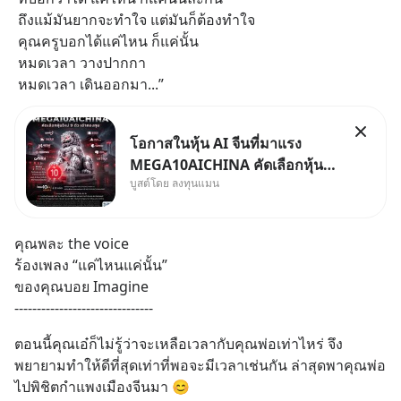
 ถึงแม้มันยากจะทำใจ แต่มันก็ต้องทำใจ
 คุณครูบอกได้แค่ไหน ก็แค่นั้น
 หมดเวลา วางปากกา
 หมดเวลา เดินออกมา...”
โอกาสในหุ้น AI จีนที่มาแรง
MEGA10AICHINA คัดเลือกหุ้น
บูสต์โดย ลงทุนแมน
ใหม่ 9 ตัว เข้ากองทุน.. ครอบคลุม
ทั้งซัปพลายเชน AI จีน พิเศษ ช่วง
3 - 19 ส.ค. 69 มีโปรโมชัน ลด
คุณพละ the voice
50% ค่าธรรมเนียมซื้อ | ยอด 2
ร้องเพลง “แค่ไหนแค่นั้น” 
ล้านบาทขึ้นไป ฟรีค่าธรร
ของคุณบอย Imagine 
-------------------------------
ตอนนี้คุณเอ๋ก็ไม่รู้ว่าจะเหลือเวลากับคุณพ่อเท่าไหร่ จึง
พยายามทำให้ดีที่สุดเท่าที่พอจะมีเวลาเช่นกัน ล่าสุดพาคุณพ่อ
ไปพิชิตกำแพงเมืองจีนมา 😊