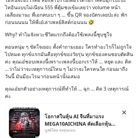
ไม่ทันจะอะไรต่อ สองพี่โปรโมเตอร์ได้โอกาสตบมุกโบ๊ะบ๊ะ 
ไทอินแบบไม่เนียน 555 พี่ตุ้มชงเข้มเลยว่า volume หน้า
เฉลียงมานะ พี่เอกตบเบา ๆ … ขึ้น QR จองบัตรเลยป่ะล่ะ พัก
ก่อนนนนน ให้พี่เอ๋เล่าเพลย์ลิสต์ก่อนนน 🤣
Why? ทำไมจังหวะชีวิตแรกถึงต้องใช้เพลงนี้ชุบชูใจ
ตอนหนุ่ม ๆ ขัดใจเยอะ ตั้งคำถามเยอะ ใครทำอะไรก็ไม่ถูกใจ
ไปหมด ทุกข์แรกมันคือทุกข์ของวัยรุ่น ทุกข์ของคนชอบตัดสิน
ค่ะ คุณเอ๋ชอบเพลงนี้เพราะเพลงนี้บอกเราให้ … หยุด และ คิด 
…ว่าไม่ว่าจะเหตุการณ์ไหน ๆ ไม่ว่าจะใครคนใด ก่อนมาถึง
วันนี้ มันมีอะไรมาก่อนหน้านั้นเสมอ
คุณเอ๋ยกตัวอย่างเหตุการณ์ที่ทำให้ ... ฉุก ... คิด 3 เหตุการณ์
ค่ะ
โอกาสในหุ้น AI จีนที่มาแรง
MEGA10AICHINA คัดเลือกหุ้น
บูสต์โดย ลงทุนแมน
ใหม่ 9 ตัว เข้ากองทุน.. ครอบคลุม