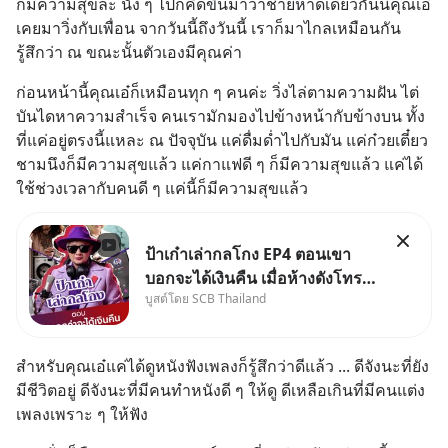
ก็มีความสุขละ นั่ง ๆ ไปก็คิดขึ้นมาว่าชายหาดเดียวกันนี้คุณเอ๋
เคยมาวิ่งกับเพื่อน จากวันนี้ถึงวันนี้ เราก็มาไกลเหมือนกัน 
รู้สึกว่า ณ ขณะนั้นตัวเองมีคุณค่า
ก่อนหน้านี้คุณเอ๋ก็เหมือนทุก ๆ คนค่ะ วิ่งไล่ตามความฝัน ไต่
บันไดหาความสำเร็จ คนเรามักมองไปข้างหน้ากับข้างบน ทั้ง
ที่แค่อยู่ตรงนี้แหละ ณ ปัจจุบัน แค่ดื่มด่ำไปกับมัน แค่ก๋วยเตี๋ยว
ชามนึงก็มีความสุขแล้ว แค่กาแฟดี ๆ ก็มีความสุขแล้ว แค่ได้
ใช้ช่วงเวลากับคนดี ๆ แค่นี้ก็มีความสุขแล้ว
ป้าเก๋าเล่ากลโกง EP4 ตอนเขา
บอกจะได้เงินคืน เมื่อห้างดังโทร
บูสต์โดย SCB Thailand
หาคุณวิยะดา แจ้งเรื่องเคลมสินค้า
แล้วบอกว่าจะคืนเงิน คุณวิยะดา
จะได้เงินจริง หรือเป็นเรื่องจ้อจี้ หา
สำหรับคุณเอ๋แค่ได้ดูหนังฟังเพลงก็รู้สึกว่าดีแล้ว ... ดีจังนะที่ยัง
คำตอบได้ที่ “ป้าเก๋าเล่ากลโกง”
มีชีวิตอยู่ ดีจังนะที่มีคนทำหนังดี ๆ ให้ดู ดีเหลือเกินที่มีคนแต่ง
EP4 ตอน “เขา
เพลงเพราะ ๆ ให้ฟัง