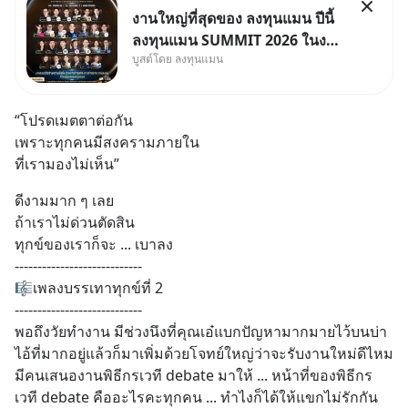
งานใหญ่ที่สุดของ ลงทุนแมน ปีนี้
ลงทุนแมน SUMMIT 2026 ในงาน
บูสต์โดย ลงทุนแมน
นี้จะมีเจ้าของธุรกิจ Dr.PONG,
หมึกกรุบ, Srichand, Jones’
Salad, LA GLACE, Fastwork,
“โปรดเมตตาต่อกัน 
MizuMi, KARMART, อิชิตัน มา
เพราะทุกคนมีสงครามภายใน
แชร์ความรู้การสร้างธุรกิจ
ที่เรามองไม่เห็น”
ดีงามมาก ๆ เลย 
ถ้าเราไม่ด่วนตัดสิน 
ทุกข์ของเราก็จะ ... เบาลง
----------------------------
🎼เพลงบรรเทาทุกข์ที่ 2  
----------------------------
พอถึงวัยทำงาน มีช่วงนึงที่คุณเอ๋แบกปัญหามากมายไว้บนบ่า 
ไอ้ที่มากอยู่แล้วก็มาเพิ่มด้วยโจทย์ใหญ่ว่าจะรับงานใหม่ดีไหม 
มีคนเสนองานพิธีกรเวที debate มาให้ ... หน้าที่ของพิธีกร
เวที debate คืออะไรคะทุกคน ... ทำไงก็ได้ให้แขกไม่รักกัน 