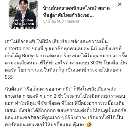
บ้านล้นตลาดหนักแค่ไหน? ตลาด
ที่อยู่อาศัยไทยกำลังเจอ
บูสต์โดย SCB Thailand
Oversupply หนักกว่าที่คิด และ
ปัญหานี้อาจไม่ได้จบแค่เรื่อง
เศรษฐกิจ #SCBEIC #อสังหา
เราไม่ต้องสงสัยในฝีมือ เสียงร้อง พลังและความเป็น 
#บ้านล้นตลาด #เศรษฐกิจไทย
entertainer ของพี่ ๆ สมาชิกทุกคนเลยค่ะ นี่เป็นครั้งแรกที่
#EICAround #SCBThailand
เบ็นได้ดู Bodyslam แสดงสด ร้องเพลงได้ไม่เยอะมาก แต่กรี๊ด
สามารถดูคลิปท
ตามจนเสียงหมด พี่ให้ทำอะไรทำตามแบบ 300% โบกมือ เป็น
คอรัส โยก ๆ ๆ และในที่สุดก็ลุกขึ้นแดนซ์กระจายไปเลยค่า 
555
นับตั้งแต่ “เรือเล็กควรออกจากฝั่ง” ก็ทึ่งในพลังเสียง พลัง 
entertain ของพี่ ๆ มาก 2 ชั่วโมงผ่านไปไม่มีตกเลย เราหอบ
แฮ่ก ทำไมพี่ตูน พี่ชัช พี่ยอด พี่โอม พี่ปิ๊ดยังอาการเหมื๊อนเดิม
เลยนะ ยังพลังได้อีกกกกก ชอบความแต่งตั้งให้คนดูเป็นคอรัส
และแดนเซอร์ของพี่ตูนมาก ๆ 555 เอาวะ เกิดมาทั้งทีได้เป็น
คอรัสและแดนเซอร์ให้บอดี้สแลม คุ้มละ 🤣