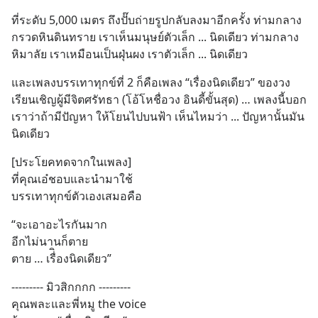
ที่ระดับ 5,000 เมตร ถึงปั๊บถ่ายรูปกลับลงมาอีกครั้ง ท่ามกลาง
กรวดหินดินทราย เราเห็นมนุษย์ตัวเล็ก ... นิดเดียว ท่ามกลาง
หิมาลัย เราเหมือนเป็นฝุ่นผง เราตัวเล็ก ... นิดเดียว
และเพลงบรรเทาทุกข์ที่ 2 ก็คือเพลง “เรื่องนิดเดียว” ของวง
เรียนเชิญผู้มีจิตศรัทธา (โอ้โหชื่อวง อินดี้ขั้นสุด) … เพลงนี้บอก
เราว่าถ้ามีปัญหา ให้โยนไปบนฟ้า เห็นไหมว่า ... ปัญหานั้นมัน
นิดเดียว
[ประโยคทดจากในเพลง] 
ที่คุณเอ๋ชอบและนำมาใช้
บรรเทาทุกข์ตัวเองเสมอคือ
“จะเอาอะไรกันมาก 
อีกไม่นานก็ตาย
ตาย … เรื่ิองนิดเดียว”
--------- มิวสิกกกก ---------
คุณพละและพี่หมู the voice