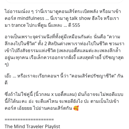
จะได้เงินจริง หรือเป็นเรื่องจ้อจี้ หา
ไอ่อารมณ์งง ๆ ว่านี่เรามาดูคอนเสิร์ตระเบิดพลัง หรือมาเข้า
คำตอบได้ที่ “ป้าเก๋าเล่ากลโกง”
คอร์ส mindfulness ... นี่เรามาดู talk show ฮีลใจ หรือเรา
EP4 ตอน “เขา
มา trance ไปกะพี่ตูน นี่แหละ ... ดี 555
อาจเป็นเพราะจุดร่วมนึงที่ทั้งคู่มีเหมือนกันค่ะ นั่นคือ “ความ
ลึกลงไปในชีวิต” ทั้ง 2 ศิลปินต่างพาเราท่องไปในชีวิต ชวนเรา
เข้าไปถึงสัจธรรมแห่งชีวิต (เพลงบอดี้สแลมต่ะละเพลงลึกล้ำ
อยู่นะทุกคน เรือเล็กควรออกจากฝั่งงี้ แสงสุดท้ายงี้ ปรัชญาสุด 
ๆ)
เอ๊ะ ... หรือเราจะเรียกคอนฯ นี้ว่า “คอนเสิร์ตปรัชญาชีวิต” กัน
ดี
ซึ่งถ้าไม่ใช่คู่นี้ (นิ้วกลม x บอดี้สแลม) มันก็อาจจะไม่พอดีแบบ
นี้ก็ได้นะคะ อ่ะ จะดีแค่ไหน จะพอดียังไง ป่ะ ตามเบ็นไปเข้า
คอร์ส เอ้ยยยย ไปอ่านคอนเสิร์ตกัน 🥰
===================
The Mind Traveler Playlist