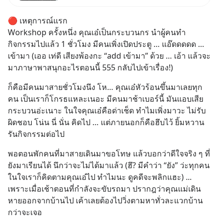
ทั้งซัปพลายเชน AI จีน พิเศษ ช่วง
3 - 19 ส.ค. 69 มีโปรโมชัน ลด
🔴 เหตุการณ์แรก
50% ค่าธรรมเนียมซื้อ | ยอด 2
Workshop ครั้งหนึ่ง คุณเอ๋เป็นกระบวนกร นำผู้คนทำ
ล้านบาทขึ้นไป ฟรีค่าธรร
กิจกรรมไปแล้ว 1 ชั่วโมง มีคนเพิ่งเปิดประตู … แอ๊ดดดดด … 
เข้ามา (เออ เท่ดี เสียงพ้องกะ “add เข้ามา” ด้วย … เอ้า แล้วจะ
มาภาษาพาสนุกอะไรตอนนี้ 555 กลับไปเข้าเรื่อง!)
ก็คือมีคนมาสายชั่วโมงนึง โห… คุณเอ๋หัวร้อนขึ้นมาเลยทุก
คน เป็นเราก็โกรธแหละเนอะ มีคนมาช้าเบอร์นี้ มันแอบเสีย
กระบวนอ่ะเนาะ ในใจคุณเอ๋คือด่าเช็ด ทำไมเพิ่งมาวะ ไม่รับ
ผิดชอบ โน่น นี่ นั่น คิดไป … แต่ภายนอกก็คือฮึบไว้ ยิ้มหวาน 
รันกิจกรรมต่อไป
พอตอนพักคนที่มาสายเดินมาขอโทษ แล้วบอกว่าดีใจจริง ๆ ที่
ยังมาเรียนได้ นึกว่าจะไม่ได้มาแล้ว (ฮึ? มีคำว่า “ยัง” ว่ะทุกคน 
ในใจเราก็คิดตามคุณเอ๋ไป ทำไมนะ ดูคดีจะพลิกแฮะ) ... 
เพราะเมื่อเช้าตอนที่กำลังจะขับรถมา ปรากฎว่าคุณแม่เดิน
หายออกจากบ้านไป เค้าเลยต้องไปวิ่งตามหาทั่วละแวกบ้าน
กว่าจะเจอ