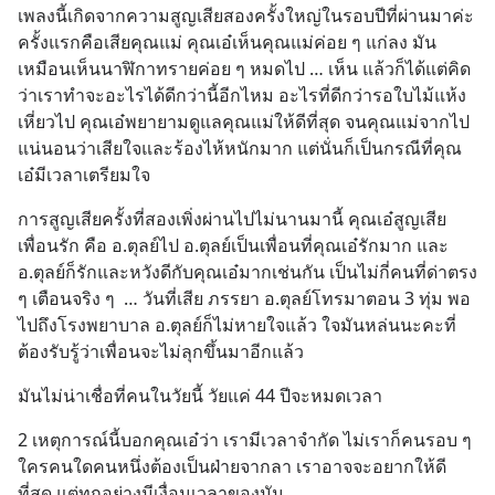
เพลงนี้เกิดจากความสูญเสียสองครั้งใหญ่ในรอบปีที่ผ่านมาค่ะ 
ครั้งแรกคือเสียคุณแม่ คุณเอ๋เห็นคุณแม่ค่อย ๆ แก่ลง มัน
เหมือนเห็นนาฬิกาทรายค่อย ๆ หมดไป … เห็น แล้วก็ได้แต่คิด
ว่าเราทำจะอะไรได้ดีกว่านี้อีกไหม อะไรที่ดีกว่ารอใบไม้แห้ง
เหี่ยวไป คุณเอ๋พยายามดูแลคุณแม่ให้ดีที่สุด จนคุณแม่จากไป 
แน่นอนว่าเสียใจและร้องไห้หนักมาก แต่นั่นก็เป็นกรณีที่คุณ
เอ๋มีเวลาเตรียมใจ
การสูญเสียครั้งที่สองเพิ่งผ่านไปไม่นานมานี้ คุณเอ๋สูญเสีย
เพื่อนรัก คือ อ.ตุลย์ไป อ.ตุลย์เป็นเพื่อนที่คุณเอ๋รักมาก และ 
อ.ตุลย์ก็รักและหวังดีกับคุณเอ๋มากเช่นกัน เป็นไม่กี่คนที่ด่าตรง 
ๆ เตือนจริง ๆ  … วันที่เสีย ภรรยา อ.ตุลย์โทรมาตอน 3 ทุ่ม พอ
ไปถึงโรงพยาบาล อ.ตุลย์ก็ไม่หายใจแล้ว ใจมันหล่นนะคะที่
ต้องรับรู้ว่าเพื่อนจะไม่ลุกขึ้นมาอีกแล้ว
มันไม่น่าเชื่อที่คนในวัยนี้ วัยแค่ 44 ปีจะหมดเวลา
2 เหตุการณ์นี้บอกคุณเอ๋ว่า เรามีเวลาจำกัด ไม่เราก็คนรอบ ๆ 
ใครคนใดคนหนึ่งต้องเป็นฝ่ายจากลา เราอาจจะอยากให้ดี
ที่สุด แต่ทุกอย่างมีเงื่อนเวลาของมัน