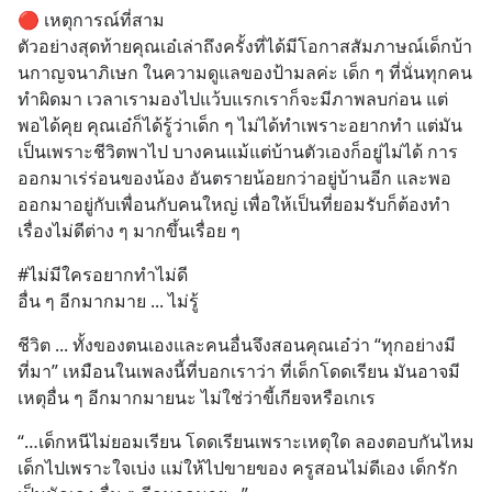
🔴 เหตุการณ์ที่สาม
ตัวอย่างสุดท้ายคุณเอ๋เล่าถึงครั้งที่ได้มีโอกาสสัมภาษณ์เด็กบ้า
นกาญจนาภิเษก ในความดูแลของป้ามลค่ะ เด็ก ๆ ที่นั่นทุกคน
ทำผิดมา เวลาเรามองไปแว้บแรกเราก็จะมีภาพลบก่อน แต่
พอได้คุย คุณเอ๋ก็ได้รู้ว่าเด็ก ๆ ไม่ได้ทำเพราะอยากทำ แต่มัน
เป็นเพราะชีวิตพาไป บางคนแม้แต่บ้านตัวเองก็อยู่ไม่ได้ การ
ออกมาเร่ร่อนของน้อง อันตรายน้อยกว่าอยู่บ้านอีก และพอ
ออกมาอยู่กับเพื่อนกับคนใหญ่ เพื่อให้เป็นที่ยอมรับก็ต้องทำ
เรื่องไม่ดีต่าง ๆ มากขึ้นเรื่อย ๆ
#ไม่มีใครอยากทำไม่ดี 
อื่น ๆ อีกมากมาย ... ไม่รู้
ชีวิต ... ทั้งของตนเองและคนอื่นจึงสอนคุณเอ๋ว่า “ทุกอย่างมี
ที่มา” เหมือนในเพลงนี้ที่บอกเราว่า ที่เด็กโดดเรียน มันอาจมี
เหตุอื่น ๆ อีกมากมายนะ ไม่ใช่ว่าขี้เกียจหรือเกเร
“…เด็กหนีไม่ยอมเรียน โดดเรียนเพราะเหตุใด ลองตอบกันไหม 
เด็กไปเพราะใจเบ่ง แม่ให้ไปขายของ ครูสอนไม่ดีเอง เด็กรัก