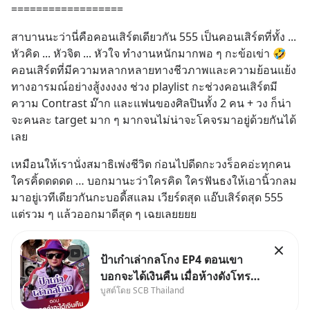
==================
สาบานนะว่านี่คือคอนเสิร์ตเดียวกัน 555 เป็นคอนเสิร์ตที่ทั้ง ... 
หัวคิด ... หัวจิต ... หัวใจ ทำงานหนักมากพอ ๆ กะข้อเข่า 🤣 
คอนเสิร์ตที่มีความหลากหลายทางชีวภาพและความย้อนแย้ง
ทางอารมณ์อย่างสู้งงงงง ช่วง playlist กะช่วงคอนเสิร์ตมี
ความ Contrast ม๊าก และแฟนของศิลปินทั้ง 2 คน + วง ก็น่า
จะคนละ target มาก ๆ มากจนไม่น่าจะโคจรมาอยู่ด้วยกันได้
เลย
เหมือนให้เรานั่งสมาธิเพ่งชีวิต ก่อนไปดีดกะวงร็อคอ่ะทุกคน 
ใครคิ้ดดดดด … บอกมานะว่าใครคิด ใครฟันธงให้เอานิ้วกลม
มาอยู่เวทีเดียวกันกะบอดี้สแลม เวียร์ดสุด แอ๊บเสิร์ดสุด 555 
แต่รวม ๆ แล้วออกมาดีสุด ๆ เฉยเลยยยย
ป้าเก๋าเล่ากลโกง EP4 ตอนเขา
บอกจะได้เงินคืน เมื่อห้างดังโทร
บูสต์โดย SCB Thailand
หาคุณวิยะดา แจ้งเรื่องเคลมสินค้า
แล้วบอกว่าจะคืนเงิน คุณวิยะดา