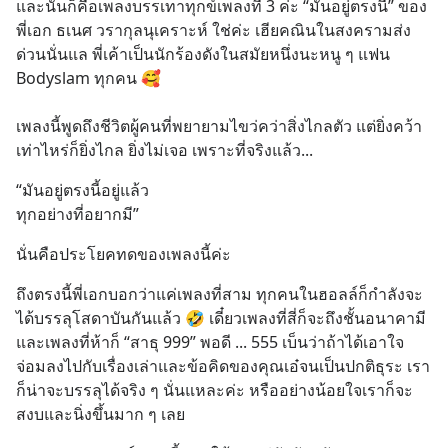
และนั่นก็คือเพลงบรรเทาทุกข์เพลงที่ 3 ค่ะ “มันอยู่ตรงนี้” ของ
พี่เอก ธเนศ วรากุลนุเคราะห์ ใช่ค่ะ เฮียคณินในสงครามส่ง
ด่วนนั่นแล พี่เค้าเป็นนักร้องดังในสมัยหนึ่งนะหนู ๆ แฟน 
Bodyslam ทุกคน 🥰
เพลงนี้พูดถึงชีวิตผู้คนที่พยายามไขว่คว่าสิ่งไกลตัว แต่ยิ่งคว้า
เท่าไหร่ก็ยิ่งไกล ยิ่งไม่เจอ เพราะที่จริงแล้ว...
“มันอยู่ตรงนี้อยู่แล้ว 
ทุกอย่างที่อยากมี”
นั่นคือประโยคทดของเพลงนี้ค่ะ
ถึงตรงนี้พี่เอกบอกว่าแค่เพลงที่สาม ทุกคนในฮอลล์ก็กำลังจะ
ได้บรรลุโสดาบันกันแล้ว 🤣 เดี๋ยวเพลงที่สี่ก็จะถึงชั้นอนาคามี 
และเพลงที่ห้าก็ “สาธุ 999” พอดี ... 555 เบ็นว่าถ้าได้เอาใจ
จ่อมลงไปกับเรื่องเล่าและข้อคิดของคุณเอ๋จนเป็นปกติธุระ เรา
ก็น่าจะบรรลุได้จริง ๆ นั่นแหละค่ะ หรืออย่างน้อยใจเราก็จะ
สงบและนิ่งขึ้นมาก ๆ เลย