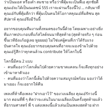
ว่าเป็นมอส หรือเต๋า สมชาย หรือว่าพี่ตุ้มจะเป็นพี่เอ ศุภชัยดี 
คุณเอ๋จะได้เป็นณเดชน์ 555 เราจะผ่านเรื่องนี้ไป ... กลับมาที่
คุณเอ๋กับพี่ตุ้มดีกว่า พี่ตุ้มเป็นคนให้โอกาสคุณเอ๋ที่มติชน สุด
สัปดาห์ คุณเอ๋จึงมีวันนี้
อยากขอบคุณทีมงานทั้งหมดของวันนี้ด้วย โดยเฉพาะอย่างยิ่ง
ทีมภาพประกอบที่แก้สไลด์จนนาทีสุดท้าย (สุดท้ายจริง ๆ ก่อน
ขึ้นเวทียังแก้อยู่เลย หูยยยย) ไม่ใช่แค่ผู้คนที่เราได้รับแรง
บันดาลใจ คุณเอ๋อยากขอบคุณคนที่อาจจะมองข้ามไปด้วย 
คุณเอ๋รู้สึกว่าทุกคนล้วน contribute ให้โลกใบนี้
โลกนี้มีคน 2 แบบ
-	คนที่มองว่าโลกเต็มไปด้วยความขาดแคลน ก็จะดึงทุกอย่าง
เข้ามาหาตัวเอง
-	คนที่มองว่าโลกนี้เต็มไปด้วยความสมบูรณ์พร้อม มองว่าได้
มาเยอะ ก็จะอยากให้คืน
เพลงที่ห้าคือเพลง “ฝากเอาไว้” ของวงเฉลียง คุณเอ๋รักวงนี้
มาก ตอนที่พี่ ๆ คิดว่าจะเล่นในนามเฉลียงเป็นครั้งสุดท้ายแล้ว
ที่ธรรมศาสตร์ พี่ ๆ แต่งเพลงนี้แล้วเล่นเป็นเพลงสุดท้าย ฝาก