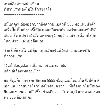
เพลย์ลิสต์ของนักเขียน
ที่ชวนเราท่องไปในจักรวาลใจ 
===================
แม้แต่คุณเอ๋ยังออกปากถึงความแปลกนี้ 555 พอแนะนำตัว
เสร็จปั๊บ สิ้นเสียงกรี๊ดปุ๊บ คุณเอ๋ก็แซวตัวเองว่าค่อยยังชั่วที่มี
เสียงกรี๊ด แปลว่ายังมีคนพอจะรู้จักอยู่บ้าง เพราะที่มานี่ส่วน
ใหญ่น่าจะแฟนบอดี้สแลม
ว่าแล้วก็เลยโดนพี่ตุ้ม หนุ่มเมืองจันท์จัดคำถามแห่งชีวิต
คำถามแรก
“วันนี้ Bodyslam เลือกมาเล่นเพลง hits 
แล้วเอ๋เลือกเพลงอะไร“
อ่ะ พี่ตุ้มก็ถามซะกดดันเลย 5555 ซึ่งคุณเอ๋ก็ตอบให้ทั้งพี่ตุ้ม พี่
เอก และเราสบายใจกันทั้งโรงละครว่า … ที่เลือกมาไม่มีเพลง
ฮิตเลย ขายความลึกซึ้งอย่างเดียว … อ่ะ คนดูเริ่มจะตาลอยละ
นะ 555 ล้อเล่นค่ะ