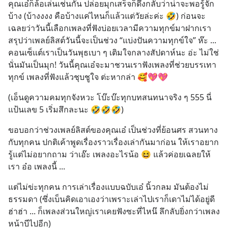
คุณเอ๋ก็ล้อเล่นเช่นกัน ปล่อยมุกเสร็จก็ดึงกลับว่าน่าจะพอรู้จัก
บ้าง (บ้างงงง คือบ้างแค่ไหนก็แล้วแต่วัยล่ะค่ะ 🤣) ก่อนจะ
เฉลยว่าวันนี้เลือกเพลงที่ฟังบ่อยเวลามีความทุกข์มาฝากเรา 
สรุปว่าเพลย์ลิสต์วันนี้จะเป็นช่วง “แบ่งปันความทุกข์ใจ” ห๊ะ ... 
คอนเซ็แต์เราเป็นวันพุธเบา ๆ เติมใจกลางสัปดาห์นะ อ่ะ ไม่ใช่ 
นั่นมันเป็นมุก! วันนี้คุณเอ๋จะมาชวนเราฟังเพลงที่ช่วยบรรเทา
ทุกข์ เพลงที่ฟังแล้วชุบชูใจ ต่ะหากล่า 🥰💖💖
(เอ็นดูความคมทุกจังหวะ โบ๊ะบ๊ะทุกบทสนทนาจริง ๆ 555 นี่
แป้นเลข 5 เริ่มสึกละนะ 🤣🤣🤣)
ขอบอกว่าช่วงเพลย์ลิสต์ของคุณเอ๋ เป็นช่วงที่ย้อนศร สวนทาง
กับทุกคน ปกติเค้าพูดเรื่องราวเรื่องเล่ากันมาก่อน ให้เราอยาก
รู้แต่ไม่อยากถาม ว่าเอ๊ะ เพลงอะไรน้อ 😆 แล้วค่อยเฉลยให้
เรา อ๋อ เพลงนี้ ...
แต่ไม่ข่ะทุกคน การเล่าเรื่องแบบฉบับเอ๋ นิ้วกลม มันต้องไม่
ธรรมดา (ซึ่งเบ็นคิดเอาเองว่าเพราะเล่าไปเราก็เดาไม่ได้อยู่ดี 
ฮ่าฮ่า ... ก็เพลงส่วนใหญ่เราเคยฟังซะที่ไหน๊ ลึกลับยิ่งกว่าเพลง
หน้าบีไปอีก)  