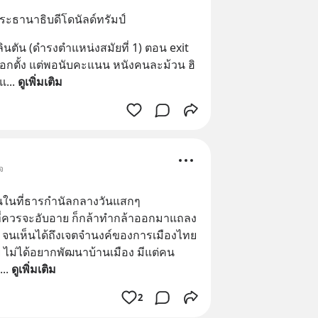
ประธานาธิบดีโดนัลด์ทรัมป์
ลินตัน (ดำรงตำแหน่งสมัยที่ 1) ตอน exit 
อกตั้ง แต่พอนับคะแนน หนังคนละม้วน ฮิ
ยแ
... 
ดูเพิ่มเติม
จ
นในที่ธารกำนัลกลางวันแสกๆ
สิ่งที่ควรจะอับอาย ก็กล้าทำกล้าออกมาแถลง
า จนเห็นได้ถึงเจตจำนงค์ของการเมืองไทย
 ไม่ได้อยากพัฒนาบ้านเมือง มีแต่คน
... 
ดูเพิ่มเติม
2