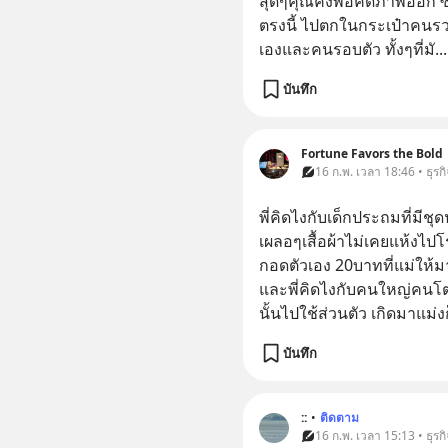
สุดๆคุณคงพอคิดภาพออก ซื้อ
ตรงนี้ ไปตกในกระเป๋าคนร
เองและคนรอบตัว ทั้งๆที่มั
...
บันทึก
Fortune Favors the Bold
16 ก.พ. เวลา 18:46 • ธุรกิ
พี่คิดไงกับเด็กประถมที่มี
เผลอๆเสื้อผ้าไม่เคยแห้งไปโ
กอดตัวเอง 20บาทที่แม่ให้
และพี่คิดไงกับคนใหญ่คนโ
นั้นไปใช้ส่วนตัว เกิดมาแม่ง
บันทึก
::
•
ติดตาม
16 ก.พ. เวลา 15:13 • ธุรกิ