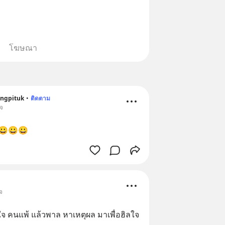
โฆษณา
ngpituk
•
ติดตาม
ิจ
😀😀😀
จ
ใจ คนแพ้ แล้วพาล หาเหตุผล มาเพื่อฮิลใจ