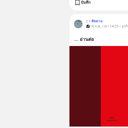
บันทึก
::
•
ติดตาม
16 ก.พ. เวลา 14:55 • ธุรกิ
.
... 
อ่านต่อ