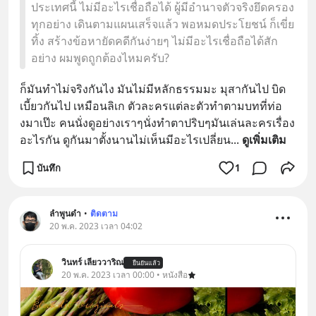
ประเทศนี้ ไม่มีอะไรเชื่อถือได้ ผู้มีอำนาจตัวจริงยึดครอง
ทุกอย่าง เดินตามแผนเสร็จแล้ว พอหมดประโยชน์ ก็เขี่ย
ทิ้ง สร้างข้อหายัดคดีกันง่ายๆ ไม่มีอะไรเชื่อถือได้สัก
อย่าง ผมพูดถูกต้องไหมครับ?
ก็มันทำไม่จริงกันไง มันไม่มีหลักธรรมมะ มุสากันไป บิด
เบี้ยวกันไป เหมือนลิเก ตัวละครแต่ละตัวทำตามบทที่ท่อ
งมาเป๊ะ คนนั่งดูอย่างเราๆนั่งทำตาปริบๆมันเล่นละครเรื่อง
อะไรกัน ดูกันมาตั้งนานไม่เห็นมีอะไรเปลี่ยน
... 
ดูเพิ่มเติม
บันทึก
1
ลำพูนดำ
•
ติดตาม
20 พ.ค. 2023 เวลา 04:02
วินทร์ เลียววาริณ
ยืนยันแล้ว
20 พ.ค. 2023 เวลา 00:00 • หนังสือ