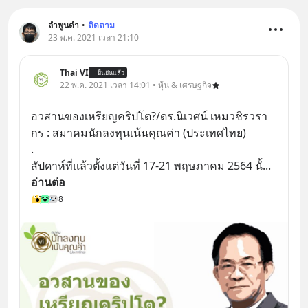
ลำพูนดำ
•
ติดตาม
23 พ.ค. 2021 เวลา 21:10
Thai VI
ยืนยันแล้ว
22 พ.ค. 2021 เวลา 14:01 • หุ้น & เศรษฐกิจ
อวสานของเหรียญคริปโต?/ดร.นิเวศน์ เหมวชิรวรา
กร : สมาคมนักลงทุนเน้นคุณค่า (ประเทศไทย)
.
สัปดาห์ที่แล้วตั้งแต่วันที่ 17-21 พฤษภาคม 2564 นั้
... 
อ่านต่อ
8