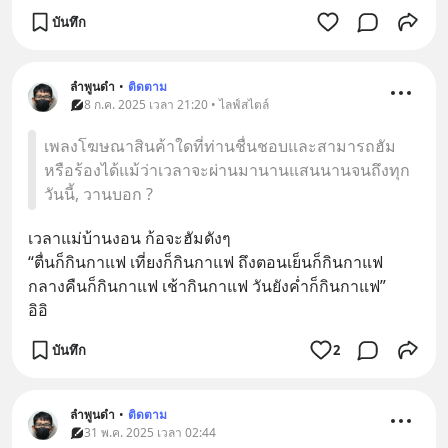
บันทึก
ลำพูนดำ
•
ติดตาม
8 ก.ค. 2025 เวลา 21:20 • ไลฟ์สไตล์
เพลงโฆษณาสินค้าใดที่ท่านชื่นชอบและสามารถฮัม
หรือร้องได้แม้ว่าเวลาจะผ่านมานานแสนนานจนถึงทุก
วันนี้, วานบอก ?
เวลาแม่บ้านงอน ก้อจะฮัมดังๆ
“ตื่นก็กินกาแฟ เที่ยงก็กินกาแฟ ถึงตอนเย็นก็กินกาแฟ
กลางคืนก็กินกาแฟ เช้ากินกาแฟ วันยังค่ำก็กินกาแฟ”
อิอิ
บันทึก
2
ลำพูนดำ
•
ติดตาม
31 พ.ค. 2025 เวลา 02:44