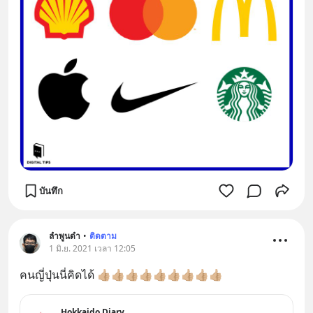
บันทึก
ลำพูนดำ
•
ติดตาม
1 มิ.ย. 2021 เวลา 12:05
คนญี่ปุ่นนี่คิดได้ 👍🏼👍🏼👍🏼👍🏼👍🏼👍🏼👍🏼👍🏼👍🏼
Hokkaido Diary