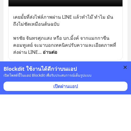
เคยมั้ยที่ส่งไฟล์ภาพผ่าน LINE แล้วทำไม๊ ทำไม มัน
ถึงไม่ชัดเหมือนต้นฉบับ
พรชัย จันทรศุภแสง หรือ บก.มิ้งค์ จากแมกกาซีน
คอมทูเดย์ จะมาบอกเทคนิคปรับความละเอียดภาพที่
ส่งผ่าน LINE
... 
อ่านต่อ
Blockdit ใช้งานได้ดีกว่าบนแอป
บันทึก
เปิดโพสต์นี้ในแอป Blockdit เพื่อรับประสบการณ์เต็มรูปแบบ
เปิดผ่านแอป
ลำพูนดำ
•
ติดตาม
23 ม.ค. 2021 เวลา 21:41
คิดอย่างไรได้อย่างนั้น
Anontawong's Musings
23 ม.ค. 2021 เวลา 00:54 • ความคิดเห็น