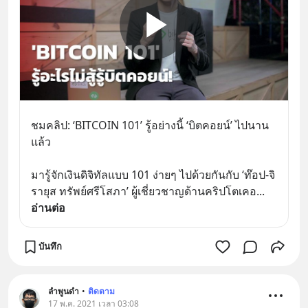
ชมคลิป: ‘BITCOIN 101’ รู้อย่างนี้ ‘บิตคอยน์’ ไปนาน
แล้ว
มารู้จักเงินดิจิทัลแบบ 101 ง่ายๆ ไปด้วยกันกับ ‘ท๊อป-จิ
รายุส ทรัพย์ศรีโสภา’ ผู้เชี่ยวชาญด้านคริปโตเคอ
... 
อ่านต่อ
บันทึก
ลำพูนดำ
•
ติดตาม
17 พ.ค. 2021 เวลา 03:08