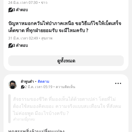
24 มิ.ย. เวลา 07:30 • ข่าว
3 คำตอบ
ปัญหาหมอกควันไฟป่าภาคเหนือ ขอวิธีแก้ไขให้เบ็ดเสร็จ
เด็ดขาด ที่ทุกฝ่ายยอมรับ จะมีไหมครับ ?
31 มี.ค. เวลา 02:49 • สุขภาพ
3 คำตอบ
ดูทั้งหมด
ลำพูนดำ
•
ติดตาม
2 มี.ค. เวลา 05:19 • ความคิดเห็น
สัจธรรมของชีวิต ที่มองเห็นได้ด้วยตาเปล่า โดยที่ไม่
ต้องใช้สมองคิดเยอะ ความจริงแบบสะเทือนใจ ที่สังคม
ไม่ค่อยพูด มีอะไรบ้างครับ ?
คำถามนี้ถูกลบ
ทุกสรรพสิ่งล้วนเปลี่ยนแปลง