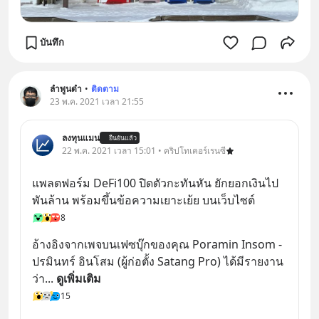
บันทึก
ลำพูนดำ
•
ติดตาม
23 พ.ค. 2021 เวลา 21:55
ลงทุนแมน
ยืนยันแล้ว
22 พ.ค. 2021 เวลา 15:01 • คริปโทเคอร์เรนซี
แพลตฟอร์ม DeFi100 ปิดตัวกะทันหัน ยักยอกเงินไป
พันล้าน พร้อมขึ้นข้อความเยาะเย้ย บนเว็บไซต์
8
อ้างอิงจากเพจบนเฟซบุ๊กของคุณ Poramin Insom - 
ปรมินทร์ อินโสม (ผู้ก่อตั้ง Satang Pro) ได้มีรายงาน
ว่า
... 
ดูเพิ่มเติม
15