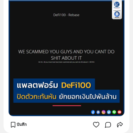
บันทึก