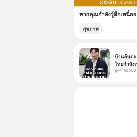
หากคุณกำลังรู้สึกเหนื่อย.
สุขภาพ
บ้านล้นตล
ไทยกำลังเ
บูสต์โดย SCB
ปัญหานี้อา
#SCBEIC #
ไทย #EICAr
คลิปท