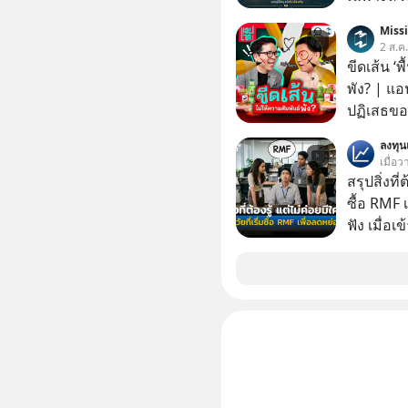
Miss
2 ส.ค
ขีดเส้น ‘พ
พัง? | แอ
ปฏิเสธของ
ตั้งกำแพง
ลงทุ
ไม่เคยปฏิ
เมื่อว
‘สร้างขอบเ
สรุปสิ่งที่
รอยร้าวในคว
ซื้อ RMF 
แอปเท๋ Di
ฟัง เมื่อเ
รวิศ หาญอ
ภาษี หลายคนมักได้รับคำแนะนำให้ลงทุนใน RMF
สวัสดิ์ จ
เพราะนอก
รักษาใจข
โอกาสในการ
รอบข้างไปพร้
นักที่จะลงลึก
#selfdev
ควรดู ตรง
#missio
ควรรู้ข้อ