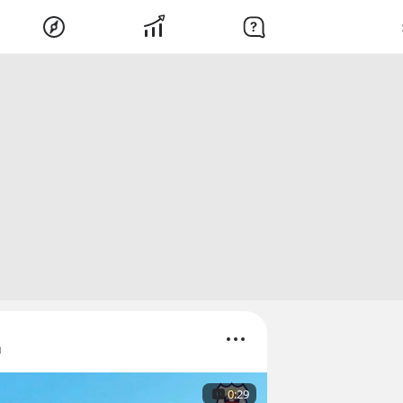
พ
0:29