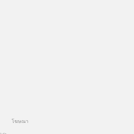
โฆษณา