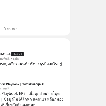
โฆษณา
thThink
ยืนยันแล้ว
โมงที่แล้ว • ธุรกิจ
ะกูลเจียรวนนท์ บริหารธุรกิจอะไรอยู่
port Playbook | นักรบส่งออกยุค AI
การบูสต์
 Playbook EP7 : เมื่อทุกฝ่ายต่างก็พูด
อง
ที่เกี่ยวกับตัวเองเสมอ