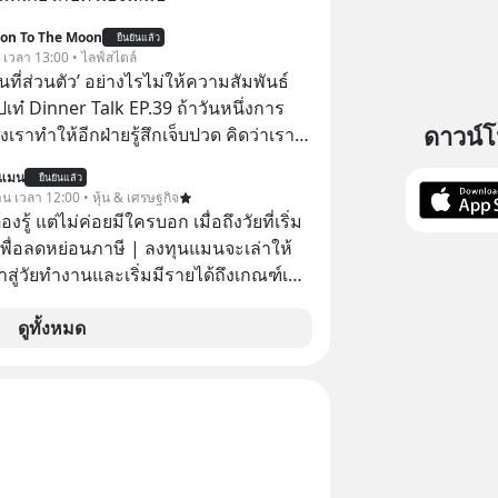
ion To The Moon
ยืนยันแล้ว
. เวลา 13:00 • ไลฟ์สไตล์
ื้นที่ส่วนตัว’ อย่างไรไม่ให้ความสัมพันธ์
ปเท๋ Dinner Talk EP.39 ถ้าวันหนึ่งการ
ดาวน์
เราทำให้อีกฝ่ายรู้สึกเจ็บปวด คิดว่าเรา
ใส่และมองว่าเราเห็นแก่ตัวทั้งที่เราเองก็
นแมน
ยืนยันแล้ว
เสธใครอย่างนี้มาก่อน แต่พอตั้งใจจะ
าน เวลา 12:00 • หุ้น & เศรษฐกิจ
ขต’ เพื่อตัวเองดูสักครั้ง กลับทำให้เกิด
ต้องรู้ แต่ไม่ค่อยมีใครบอก เมื่อถึงวัยที่เริ่ม
ามสัมพันธ์เสียอย่างนั้น โดยรายการ
เพื่อลดหย่อนภาษี | ลงทุนแมนจะเล่าให้
nner Talk ในวันนี้โฮสต์ทั้ง 2 ท่าน แทป-
ข้าสู่วัยทำงานและเริ่มมีรายได้ถึงเกณฑ์เสีย
ุตสาหะ และ เอ๋ นิ้วกลม-สราวุธ เฮ้ง
ะพาทุกคนไปสำรวจวิธีสร้างขอบเขตเพื่อ
จากจะช่วยลดหย่อนภาษีได้แล้ว ยังเป็น
ดูทั้งหมด
องตัวเองและรักษาความสัมพันธ์ของคน
สร้างความมั่งคั่งระยะยาว แต่น้อยคน
อมกัน #boundary
ว่า ถ้าลงทุนใน RMF ควรรู้ อะไรบ้าง
elopment #แอปเท๋dinnertalk
ไหน ทำอย่างไร ถึงจะดีกับเรา แล้วเรา
ntothemoonpodcast
มูลอะไรเกี่ยวกับ RMF บ้าง เพื่อให้นำไปใช้
ต่อได้จริง ๆ ลงทุนแมนจะเล่าให้ฟัง