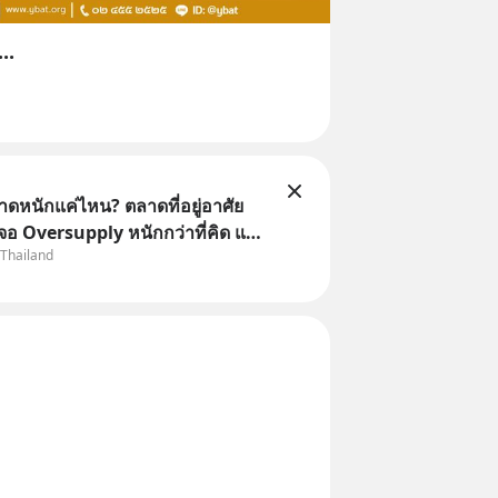
..
าดหนักแค่ไหน? ตลาดที่อยู่อาศัย
จอ Oversupply หนักกว่าที่คิด และ
 Thailand
จไม่ได้จบแค่เรื่องเศรษฐกิจ
อสังหา #บ้านล้นตลาด #เศรษฐกิจ
ound #SCBThailand สามารถดู