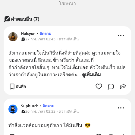
โฆษณา
คำตอบอื่น
(
7
)
Halcyon
•
ติดตาม
27 ก.พ. เวลา 02:45 • ความคิดเห็น
สังเกตลมหายใจเป็นวิธีหนึ่งที่ง่ายที่สุดค่ะ ดูว่าลมหายใจ
ของเราตอนนี้ ลึกและช้า หรือว่า สั้นและถี่ 
ถ้ากำลังหายใจสั้น ๆ  หายใจไม่เต็มปอด หัวใจเต้นเร็ว แปล
ว่าเรากำลังอยู่ในสภาวะเครียดค่ะ
... 
ดูเพิ่มเติม
บันทึก
Supburch
•
ติดตาม
26 ก.พ. เวลา 03:33 • ความคิดเห็น
ทำสิ่งแวดล้อมรอบๆตัวเรา ให้มันฟิน  😎