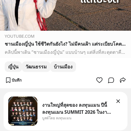
YOUTUBE.COM
ชานเมืองญี่ปุ่น ใช้ชีวิตกันยังไง? ไม่มีคนเฝ้า แต่ระเบียบโคตรเป๊ะ
คลิปนี้พาเดิน “ชานเมืองญี่ปุ่น” แบบบ้านๆ แต่สิ่งที่สะดุดตาคือ…ทั้งที่ไม่มีคนคุม ไม่มี รปภ. แต่ทุกอย่างกลับเป็นระเบียบมาก!▪️ ระบบแยกขยะที่ต้องทำตามวัน▪️ บ้านไ…
ญี่ปุ่น
วัฒนธรรม
บ้านเมือง
บันทึก
งานใหญ่ที่สุดของ ลงทุนแมน ปีนี้
ลงทุนแมน SUMMIT 2026 ในงาน
บูสต์โดย ลงทุนแมน
นี้จะมีเจ้าของธุรกิจ Dr.PONG,
หมึกกรุบ, Srichand, Jones’