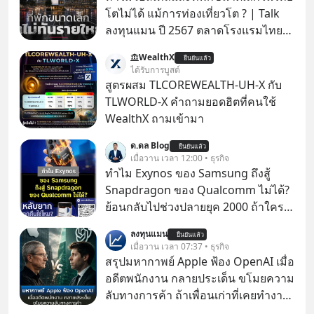
โตไม่ได้ แม้การท่องเที่ยวโต ? | Talk
ลงทุนแมน ปี 2567 ตลาดโรงแรมไทย
มูลค่ารวมเฉียด 4 แสนล้านบาท แต่รู้
WealthX
ยืนยันแล้ว
หรือไม่ว่า รายได้กว่า 85% กระจุกอยู่กับ
ได้รับการบูสต์
ผู้ประกอบการรายใหญ่ และมีอัตราการ
สูตรผสม TLCOREWEALTH-UH-X กับ
เติบโตได้ถึง 16% ขณะที่ผู้ประกอบการ
TLWORLD-X คำถามยอดฮิตที่คนใช้
โฮสเทลและที่พักขนาดเล็ก ซึ่งมีสัดส่วน
WealthX ถามเข้ามา
ถึง 91% ของธุรกิจที่พักทั้งหมด กลับโต
ด.ดล Blog
เพียง 1.3% เท่านั้น เกิดอะไรขึ้นกับที่พัก
ยืนยันแล้ว
เมื่อวาน เวลา 12:00 • ธุรกิจ
รายเล็ก ? อะไรคือข้อจำกัดที่ทำให้โต
ทำไม Exynos ของ Samsung ถึงสู้
ไม่สุด และต้องปลดล็อกกฎเกณฑ์ไหน
Snapdragon ของ Qualcomm ไม่ได้?
เพื่อให้รายเล็กเติบโตได้มากกว่าที่เป็น
ย้อนกลับไปช่วงปลายยุค 2000 ถ้าใคร
อยู่ ? Talk ลงทุนแมนชวนมาวิเคราะห์
ยังจำกันได้ตอนนั้นเรียกได้ว่าตลาดมือ
เรื่องนี้ กับคุณนรี สุเนต์ตา นายกสมาคม
ลงทุนแมน
ยืนยันแล้ว
ถือกำลังเดือดจัดทีเดียวนะครับ
เมื่อวาน เวลา 07:37 • ธุรกิจ
โฮสเทลและที่พักขนาดเล็ก
สรุปมหากาพย์ Apple ฟ้อง OpenAI เมื่อ
(ประเทศไทย)
อดีตพนักงาน กลายประเด็น ขโมยความ
ลับทางการค้า ถ้าเพื่อนเก่าที่เคยทำงาน
ด้วยกัน ทักมาขอให้เราช่วยหาไฟล์งาน