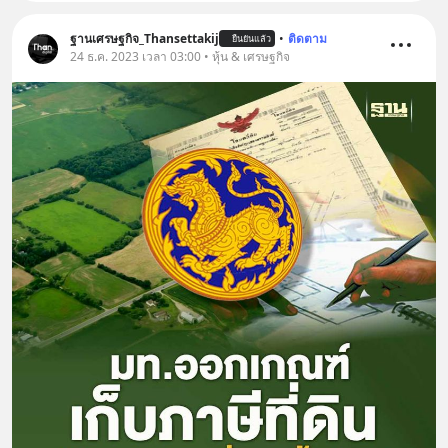
ฐานเศรษฐกิจ_Thansettakij
•
ติดตาม
ยืนยันแล้ว
24 ธ.ค. 2023 เวลา 03:00 • หุ้น & เศรษฐกิจ