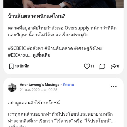
บ้านล้นตลาดหนักแค่ไหน?
ตลาดที่อยู่อาศัยไทยกำลังเจอ Oversupply หนักกว่าที่คิด 
และปัญหานี้อาจไม่ได้จบแค่เรื่องเศรษฐกิจ 
#SCBEIC #อสังหา #บ้านล้นตลาด #เศรษฐกิจไทย 
#EICArou
... 
ดูเพิ่มเติม
10 บันทึก
11
8
Anontawong's Musings
•
ติดตาม
21 พ.ค. 2020 เวลา 00:28
อย่าดูแคลนสิ่งไร้ประโยชน์
เราทุกคนล้วนอยากทำตัวมีประโยชน์และพยายามหลีก
ห่างจากสิ่งที่เราเรียกว่า “ไร้สาระ” หรือ “ไร้ประโยชน์”
... 