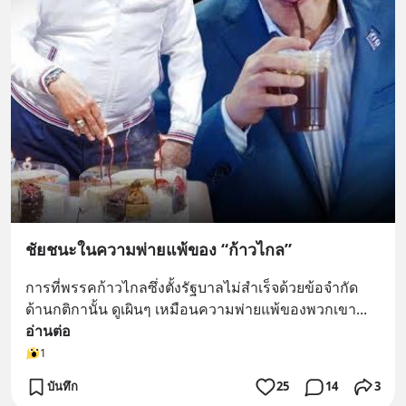
ชัยชนะในความพ่ายแพ้ของ “ก้าวไกล”
การที่พรรคก้าวไกลซึ่งตั้งรัฐบาลไม่สำเร็จด้วยข้อจำกัด
ด้านกติกานั้น ดูเผินๆ เหมือนความพ่ายแพ้ของพวกเขา
... 
อ่านต่อ
1
บันทึก
25
14
3