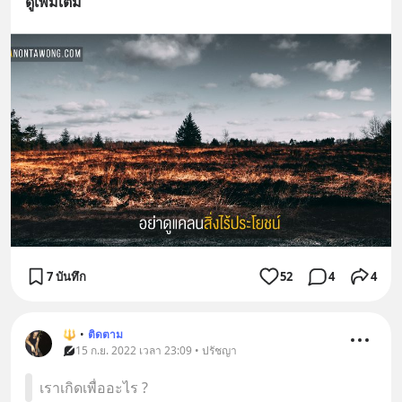
ดูเพิ่มเติม
7 บันทึก
52
4
4
🔱
•
ติดตาม
15 ก.ย. 2022 เวลา 23:09 • ปรัชญา
เราเกิดเพื่ออะไร ?