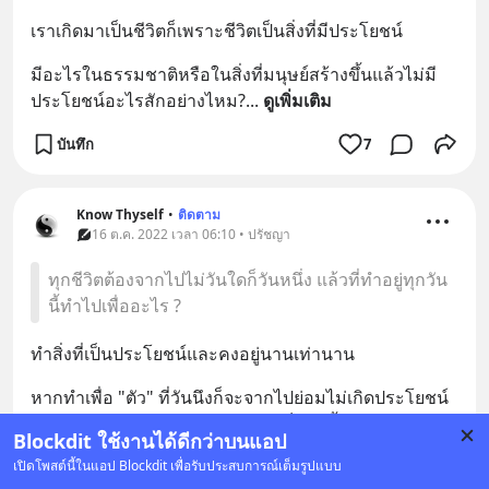
เราเกิดมาเป็นชีวิตก็เพราะชีวิตเป็นสิ่งที่มีประโยชน์
มีอะไรในธรรมชาติหรือในสิ่งที่มนุษย์สร้างขึ้นแล้วไม่มี
ประโยชน์อะไรสักอย่างไหม?
... 
ดูเพิ่มเติม
บันทึก
7
Know Thyself
•
ติดตาม
16 ต.ค. 2022 เวลา 06:10 • ปรัชญา
ทุกชีวิตต้องจากไปไม่วันใดก็วันหนึ่ง แล้วที่ทำอยู่ทุกวัน
นี้ทำไปเพื่ออะไร ?
ทำสิ่งที่เป็นประโยชน์และคงอยู่นานเท่านาน
หากทำเพื่อ "ตัว" ที่วันนึงก็จะจากไปย่อมไม่เกิดประโยชน์
มากนัก บางทีหามายังไม่ทันได้ใช้ ก็ต้องทิ้งไปซะแล้ว ดูจะ
Blockdit ใช้งานได้ดีกว่าบนแอป
เสียแรงเปล่าด้วย
... 
ดูเพิ่มเติม
เปิดโพสต์นี้ในแอป Blockdit เพื่อรับประสบการณ์เต็มรูปแบบ