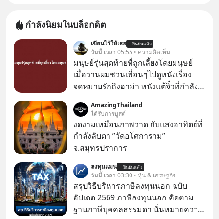
กำลังนิยมในบล็อกดิต
เขียนไว้ให้เธอ
ยืนยันแล้ว
วันนี้ เวลา 05:55 • ความคิดเห็น
มนุษย์รุ่นสุดท้ายที่ถูกเลี้ยงโดยมนุษย์
เมื่อวานผมชวนเพื่อนๆไปดูหนังเรื่อง
จดหมายรักถึงอาม่า หนังแต้จิ๋วที่กำลัง
โด่งดังทั่วโลกอยู่ในตอนนี้ เหตุเกิดจาก
AmazingThailand
ป๊าผมเห็นโปสเตอร์หนังเรื่องนี้หลาย
ได้รับการบูสต์
เดือนก่อนและอยากดูมาก ด้วยเพราะว่า
งดงามเหมือนภาพวาด กับแสงอาทิตย์ที่
อากงก็มาจากเมืองจีน ป๊าก็พูดแต้จิ๋วได้
กำลังลับตา ”วัดอโศการาม”
มีเรื่องราวมีความผูกพันที่ได้ยินตั้งแต่
จ.สมุทรปราการ
เด็ก
ลงทุนแมน
ยืนยันแล้ว
วันนี้ เวลา 03:30 • หุ้น & เศรษฐกิจ
สรุปวิธีบริหารภาษีลงทุนนอก ฉบับ
อัปเดต 2569 ภาษีลงทุนนอก คิดตาม
ฐานภาษีบุคคลธรรมดา นั่นหมายความ