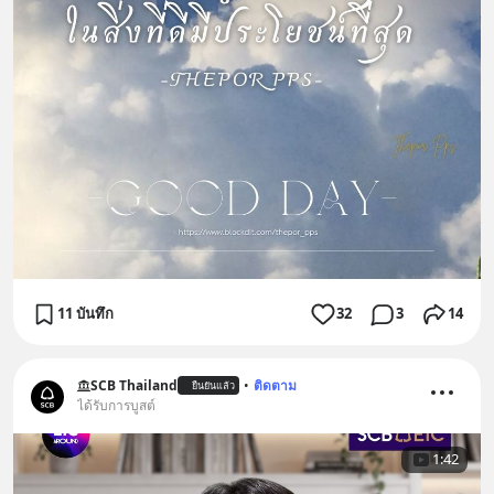
11 บันทึก
32
3
14
SCB Thailand
•
ติดตาม
ยืนยันแล้ว
ได้รับการบูสต์
1:42