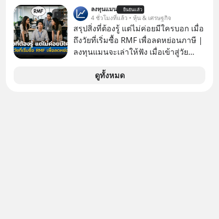
ว่าถ้าเรามีกำไร 100,000 บาท
ลงทุนแมน
ยืนยันแล้ว
4 ชั่วโมงที่แล้ว • หุ้น & เศรษฐกิจ
สรุปสิ่งที่ต้องรู้ แต่ไม่ค่อยมีใครบอก เมื่อ
ถึงวัยที่เริ่มซื้อ RMF เพื่อลดหย่อนภาษี |
ลงทุนแมนจะเล่าให้ฟัง เมื่อเข้าสู่วัย
ทำงานและเริ่มมีรายได้ถึงเกณฑ์เสีย
ภาษี หลายคนมักได้รับคำแนะนำให้
ดูทั้งหมด
ลงทุนใน RMF เพราะนอกจากจะช่วยลด
หย่อนภาษีได้แล้ว ยังเป็นโอกาสในการ
สร้างความมั่งคั่งระยะยาว แต่น้อยคน
นักที่จะลงลึกว่า ถ้าลงทุนใน RMF ควรรู้
อะไรบ้าง ควรดู ตรงไหน ทำอย่างไร ถึง
จะดีกับเรา แล้วเราควรรู้ข้อมูลอะไร
เกี่ยวกับ RMF บ้าง เพื่อให้นำไปใช้ต่อได้
จริง ๆ ลงทุนแมนจะเล่าให้ฟัง