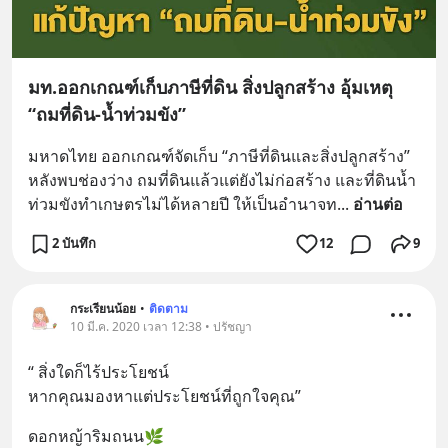
มท.ออกเกณฑ์เก็บภาษีที่ดิน สิ่งปลูกสร้าง อุ้มเหตุ
“ถมที่ดิน-น้ำท่วมขัง”
มหาดไทย ออกเกณฑ์จัดเก็บ “ภาษีที่ดินและสิ่งปลูกสร้าง” 
หลังพบช่องว่าง ถมที่ดินแล้วแต่ยังไม่ก่อสร้าง และที่ดินน้ำ
ท่วมขังทำเกษตรไม่ได้หลายปี ให้เป็นอำนาจท
... 
อ่านต่อ
2 บันทึก
12
9
กระเรียนน้อย
•
ติดตาม
10 มี.ค. 2020 เวลา 12:38 • ปรัชญา
“ สิ่งใดก็ไร้ประโยชน์
หากคุณมองหาแต่ประโยชน์ที่ถูกใจคุณ”
ดอกหญ้าริมถนน🌿