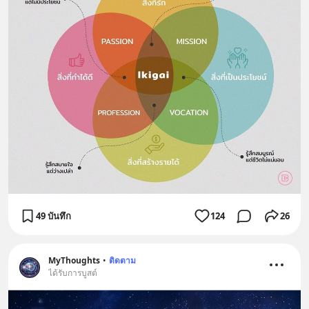
49 บันทึก
124
26
MyThoughts
•
ติดตาม
ได้รับการบูสต์