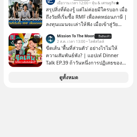
Fastwork, MizuMi, KARMART, อิชิตัน
เมื่อวาน เวลา 12:00 • หุ้น & เศรษฐกิจ
มาแชร์ความรู้การสร้างธุรกิจ
สรุปสิ่งที่ต้องรู้ แต่ไม่ค่อยมีใครบอก เมื่อ
ถึงวัยที่เริ่มซื้อ RMF เพื่อลดหย่อนภาษี |
ลงทุนแมนจะเล่าให้ฟัง เมื่อเข้าสู่วัย
ทำงานและเริ่มมีรายได้ถึงเกณฑ์เสีย
Mission To The Moon
ยืนยันแล้ว
ภาษี หลายคนมักได้รับคำแนะนำให้
2 ส.ค. เวลา 13:00 • ไลฟ์สไตล์
ลงทุนใน RMF เพราะนอกจากจะช่วยลด
ขีดเส้น ‘พื้นที่ส่วนตัว’ อย่างไรไม่ให้
หย่อนภาษีได้แล้ว ยังเป็นโอกาสในการ
ความสัมพันธ์พัง? | แอปเท๋ Dinner
สร้างความมั่งคั่งระยะยาว แต่น้อยคน
Talk EP.39 ถ้าวันหนึ่งการปฏิเสธของ
นักที่จะลงลึกว่า ถ้าลงทุนใน RMF ควรรู้
เราทำให้อีกฝ่ายรู้สึกเจ็บปวด คิดว่าเรา
อะไรบ้าง ควรดู ตรงไหน ทำอย่างไร ถึง
ตั้งกำแพงใส่และมองว่าเราเห็นแก่ตัวทั้ง
ดูทั้งหมด
จะดีกับเรา แล้วเราควรรู้ข้อมูลอะไร
ที่เราเองก็ไม่เคยปฏิเสธใครอย่างนี้มา
เกี่ยวกับ RMF บ้าง เพื่อให้นำไปใช้ต่อได้
ก่อน แต่พอตั้งใจจะ ‘สร้างขอบเขต’ เพื่อ
จริง ๆ ลงทุนแมนจะเล่าให้ฟัง
ตัวเองดูสักครั้ง กลับทำให้เกิดรอยร้าว
ในความสัมพันธ์เสียอย่างนั้น โดยราย
การแอปเท๋ Dinner Talk ในวันนี้โฮสต์
ทั้ง 2 ท่าน แทป-รวิศ หาญอุตสาหะ และ
เอ๋ นิ้วกลม-สราวุธ เฮ้งสวัสดิ์ จะพาทุก
คนไปสำรวจวิธีสร้างขอบเขตเพื่อรักษา