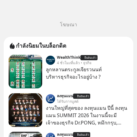
โฆษณา
กำลังนิยมในบล็อกดิต
WealthThink
ยืนยันแล้ว
4 ชั่วโมงที่แล้ว • ธุรกิจ
ลูกหลานตระกูลเจียรวนนท์
บริหารธุรกิจอะไรอยู่บ้าง ?
ลงทุนแมน
ยืนยันแล้ว
ได้รับการบูสต์
งานใหญ่ที่สุดของ ลงทุนแมน ปีนี้ ลงทุน
แมน SUMMIT 2026 ในงานนี้จะมี
เจ้าของธุรกิจ Dr.PONG, หมึกกรุบ,
Srichand, Jones’ Salad, LA GLACE,
ลงทุนแมน
ยืนยันแล้ว