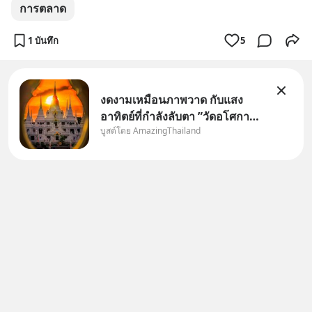
การตลาด
1 บันทึก
5
งดงามเหมือนภาพวาด กับแสง
อาทิตย์ที่กำลังลับตา ”วัดอโศกา
บูสต์โดย AmazingThailand
ราม” จ.สมุทรปราการ