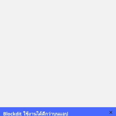
ใจของตัวเองและรักษาความสัมพันธ์
ของคนรอบข้างไปพร้อมกัน
#boundary #selfdevelopment #แอป
เท๋dinnertalk
#missiontothemoonpodcast
Blockdit ใช้งานได้ดีกว่าบนแอป