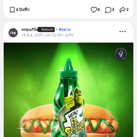
4 บันทึก
6
3
2
ลงทุนเกิร์ล
•
ติดตาม
ยืนยันแล้ว
18 มี.ค. 2025 เวลา 02:30 • ธุรกิจ