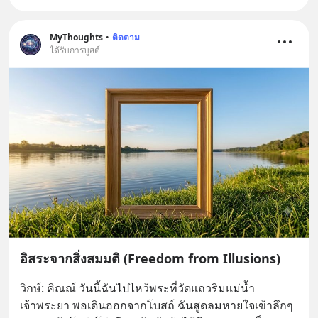
MyThoughts
•
ติดตาม
ได้รับการบูสต์
อิสระจากสิ่งสมมติ (Freedom from Illusions)
วิกษ์: คิณณ์ วันนี้ฉันไปไหว้พระที่วัดแถวริมแม่น้ำ
เจ้าพระยา พอเดินออกจากโบสถ์ ฉันสูดลมหายใจเข้าลึกๆ 