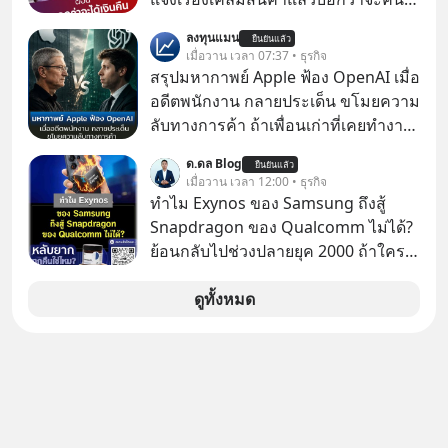
ถึง 91% ของธุรกิจที่พักทั้งหมด กลับโต
เงิน คุณวิยะดาจะได้เงินจริง หรือเป็น
ลงทุนแมน
เพียง 1.3% เท่านั้น เกิดอะไรขึ้นกับที่พัก
ยืนยันแล้ว
เรื่องจ้อจี้ หาคำตอบได้ที่ “ป้าเก๋าเล่ากล
เมื่อวาน เวลา 07:37 • ธุรกิจ
รายเล็ก ? อะไรคือข้อจำกัดที่ทำให้โต
โกง” EP4 ตอน “เขาบอกว่าจะได้เงิน
สรุปมหากาพย์ Apple ฟ้อง OpenAI เมื่อ
ไม่สุด และต้องปลดล็อกกฎเกณฑ์ไหน
คืน” #ป้าเก๋าเล่ากลโกง #แก้เกมกลโกง
อดีตพนักงาน กลายประเด็น ขโมยความ
เพื่อให้รายเล็กเติบโตได้มากกว่าที่เป็น
#อยู่อย่างยั่งยืน #Cybersecurity #เตือน
ลับทางการค้า ถ้าเพื่อนเก่าที่เคยทำงาน
อยู่ ? Talk ลงทุนแมนชวนมาวิเคราะห์
ภัยออนไลน์
ด้วยกัน ทักมาขอให้เราช่วยหาไฟล์งาน
เรื่องนี้ กับคุณนรี สุเนต์ตา นายกสมาคม
ด.ดล Blog
ยืนยันแล้ว
เก่าที่เขาเคยทำไว้ ตอนยังอยู่บริษัท
เมื่อวาน เวลา 12:00 • ธุรกิจ
โฮสเทลและที่พักขนาดเล็ก
เดียวกัน
ทำไม Exynos ของ Samsung ถึงสู้
(ประเทศไทย)
Snapdragon ของ Qualcomm ไม่ได้?
ย้อนกลับไปช่วงปลายยุค 2000 ถ้าใคร
ยังจำกันได้ตอนนั้นเรียกได้ว่าตลาดมือ
ถือกำลังเดือดจัดทีเดียวนะครับ
ดูทั้งหมด