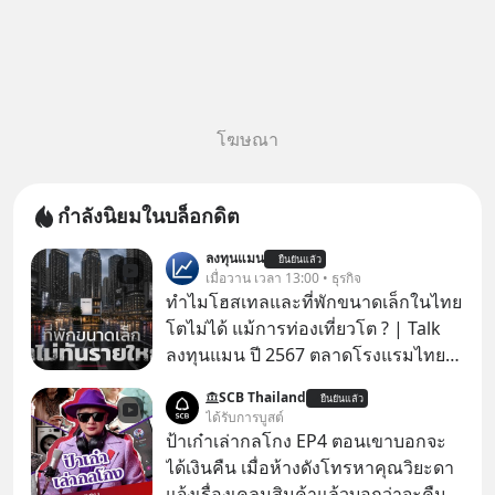
โฆษณา
กำลังนิยมในบล็อกดิต
ลงทุนแมน
ยืนยันแล้ว
เมื่อวาน เวลา 13:00 • ธุรกิจ
ทำไมโฮสเทลและที่พักขนาดเล็กในไทย
โตไม่ได้ แม้การท่องเที่ยวโต ? | Talk
ลงทุนแมน ปี 2567 ตลาดโรงแรมไทย
มูลค่ารวมเฉียด 4 แสนล้านบาท แต่รู้
SCB Thailand
ยืนยันแล้ว
หรือไม่ว่า รายได้กว่า 85% กระจุกอยู่กับ
ได้รับการบูสต์
ผู้ประกอบการรายใหญ่ และมีอัตราการ
ป้าเก๋าเล่ากลโกง EP4 ตอนเขาบอกจะ
เติบโตได้ถึง 16% ขณะที่ผู้ประกอบการ
ได้เงินคืน เมื่อห้างดังโทรหาคุณวิยะดา
โฮสเทลและที่พักขนาดเล็ก ซึ่งมีสัดส่วน
แจ้งเรื่องเคลมสินค้าแล้วบอกว่าจะคืน