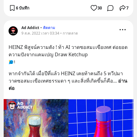
6 บันทึก
30
7
Ad Addict
•
ติดตาม
9 ส.ค. 2022 เวลา 03:34 • การตลาด
HEINZ พิสูจน์ความดัง ! ท้า AI วาดซอสมะเขือเทศ ต่อยอด
ความปังจากแคมเปญ Draw Ketchup
1
หากจำกันได้ เมื่อปีที่แล้ว HEINZ เคยท้าคนถึง 5 ทวีปมา
วาดซอสมะเขือเทศธรรมดา ๆ และสิ่งที่เกิดขึ้นก็คือ
... 
อ่าน
ต่อ