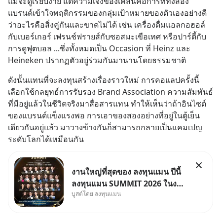
แม้จะดูเรียบง่าย แต่ความเจ๋งของเคสนี้คือการที่ทั้งสอง
แบรนด์เข้าใจพฤติกรรมของกลุ่มเป้าหมายของตัวเองอย่างดี
ว่าอะไรคือสิ่งคู่กันและขาดไม่ได้ เช่น เครื่องดื่มแอลกอฮอล์
กับเบอร์เกอร์ เฟรนช์ฟรายส์กับซอสมะเขือเทศ หรือปาร์ตี้กับ
การดูฟุตบอล ...ซึ่งทั้งหมดเป็น Occasion ที่ Heinz และ 
Heineken ปรากฏตัวอยู่ร่วมกันมานานโดยธรรมชาติ
ดังนั้นแทนที่จะลงทุนสร้างเรื่องราวใหม่ การคอแลปครั้งนี้
เลือกใช้กลยุทธ์การรับรอง Brand Association ความสัมพันธ์
ที่มีอยู่แล้วในชีวิตจริงมาสื่อสารแทน ทำให้เห็นว่าถ้าอินไซต์
ของแบรนด์แข็งแรงพอ การเอาของสองอย่างที่อยู่ในตู้เย็น
เดียวกันอยู่แล้ว มาวางข้างกันก็สามารถกลายเป็นแคมเปญ
ระดับโลกได้เหมือนกัน
งานใหญ่ที่สุดของ ลงทุนแมน ปีนี้
ลงทุนแมน SUMMIT 2026 ในงาน
บูสต์โดย ลงทุนแมน
นี้จะมีเจ้าของธุรกิจ Dr.PONG,
หมึกกรุบ, Srichand, Jones’
Salad, LA GLACE, Fastwork,