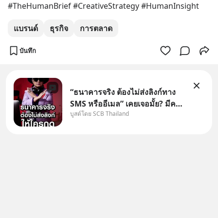
#TheHumanBrief #CreativeStrategy #HumanInsight
MizuMi, KARMART, อิชิตัน มา
แชร์ความรู้การสร้างธุรกิจ
แบรนด์
ธุรกิจ
การตลาด
บันทึก
“ธนาคารจริง ต้องไม่ส่งลิงก์ทาง
SMS หรืออีเมล” เคยเจอมั้ย? มีคน
บูสต์โดย SCB Thailand
อ้างว่าโทรจากธนาคาร บอกว่า
บัญชีมีปัญหา แล้วให้กดลิงก์โน่นนี่
หรือสแกนคิวอาร์โค้ดทันที มาฟัง
“ป้าเก๋าเล่ากลโกง” เพื่อรู้ทันมุก
หลอกลวงในคราบ