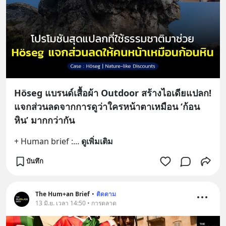
Höseg แบรนด์เสื้อผ้า Outdoor สร้างไอเดียแปลก!
แจกส่วนลดจากการดูว่าใครหน้าตาเหมือน ‘ก้อน
หิน’ มากกว่ากัน
+ Human brief :
... 
ดูเพิ่มเติม
บันทึก
The Hum+an Brief
•
ติดตาม
13 มิ.ย. เวลา 14:50 • การตลาด