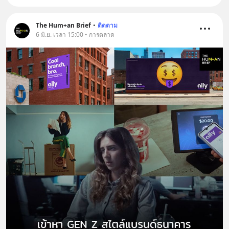
The Hum+an Brief
•
ติดตาม
6 มิ.ย. เวลา 15:00 • การตลาด