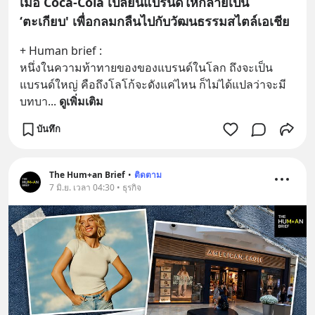
เมื่อ Coca-Cola เปลี่ยนแบรนด์ให้กลายเป็น
‘ตะเกียบ' เพื่อกลมกลืนไปกับวัฒนธรรมสไตล์เอเชีย
+ Human brief :
หนึ่งในความท้าทายของของแบรนด์ในโลก ถึงจะเป็น
แบรนด์ใหญ่ คือถึงโลโก้จะดังแค่ไหน ก็ไม่ได้แปลว่าจะมี
บทบา
... 
ดูเพิ่มเติม
บันทึก
The Hum+an Brief
•
ติดตาม
7 มิ.ย. เวลา 04:30 • ธุรกิจ