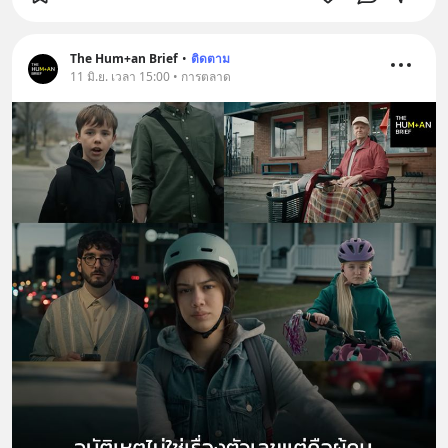
The Hum+an Brief
•
ติดตาม
11 มิ.ย. เวลา 15:00 • การตลาด