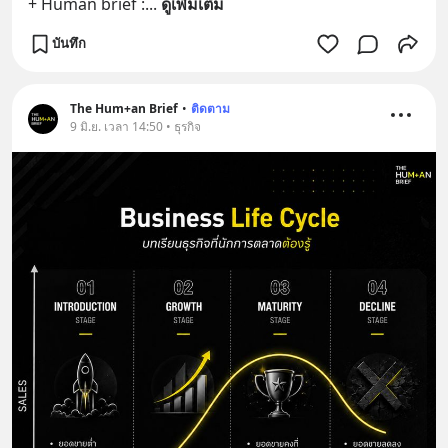
+ Human brief :
... 
ดูเพิ่มเติม
บันทึก
The Hum+an Brief
•
ติดตาม
9 มิ.ย. เวลา 14:50 • ธุรกิจ