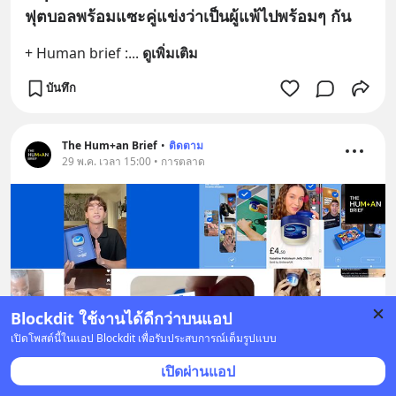
ฟุตบอลพร้อมแซะคู่แข่งว่าเป็นผู้แพ้ไปพร้อมๆ กัน
+ Human brief :
... 
ดูเพิ่มเติม
บันทึก
The Hum+an Brief
•
ติดตาม
29 พ.ค. เวลา 15:00 • การตลาด
Blockdit ใช้งานได้ดีกว่าบนแอป
เปิดโพสต์นี้ในแอป Blockdit เพื่อรับประสบการณ์เต็มรูปแบบ
เปิดผ่านแอป