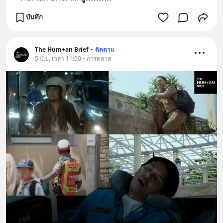
บันทึก
The Hum+an Brief
•
ติดตาม
5 มิ.ย. เวลา 11:00 • การตลาด