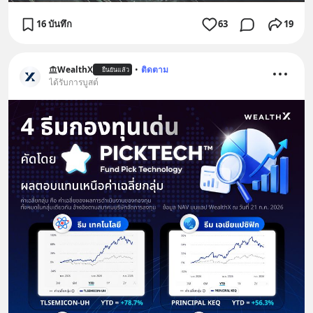
16 บันทึก
63
19
WealthX
•
ติดตาม
ยืนยันแล้ว
ได้รับการบูสต์