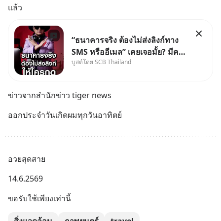
แล้ว
“ธนาคารจริง ต้องไม่ส่งลิงก์ทาง
SMS หรืออีเมล” เคยเจอมั้ย? มีคน
บูสต์โดย SCB Thailand
อ้างว่าโทรจากธนาคาร บอกว่า
บัญชีมีปัญหา แล้วให้กดลิงก์โน่นนี่
หรือสแกนคิวอาร์โค้ดทันที มาฟัง
ข่าวจากสำนักข่าว tiger news
“ป้าเก๋าเล่ากลโกง” เพื่อรู้ทันมุก
หลอกลวงในคราบ
ออกประจำวันเกิดผมทุกวันอาทิตย์
อวยสุดสาย
14.6.2569
ขอรับใช้เพียงเท่านี้
สิ่งแวดล้อม
ภาพยนตร์
travel