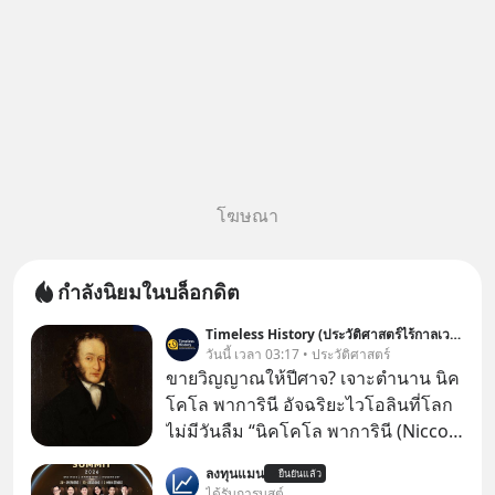
โฆษณา
กำลังนิยมในบล็อกดิต
Timeless History (ประวัติศาสตร์ไร้กาลเวลา)
วันนี้ เวลา 03:17 • ประวัติศาสตร์
ขายวิญญาณให้ปีศาจ? เจาะตำนาน นิค
โคโล พาการินี อัจฉริยะไวโอลินที่โลก
ไม่มีวันลืม “นิคโคโล พาการินี (Niccolò
Paganini)” เป็นหนึ่งในนักไวโอลินชาว
ลงทุนแมน
ยืนยันแล้ว
อิตาลีที่มีชื่อเสียงที่สุดในสมัยศตวรรษที่
ได้รับการบูสต์