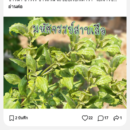
อ่านต่อ
2 บันทึก
22
17
1