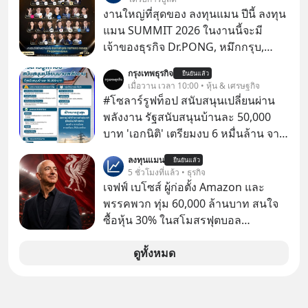
19 ผู้ทำให้ผู้ชมต้องตกตะลึงด้วยการ
งานใหญ่ที่สุดของ ลงทุนแมน ปีนี้ ลงทุน
แสดงที่ดูราวกับว่าเป็นไปไม่ได้ ทั้ง
แมน SUMMIT 2026 ในงานนี้จะมี
ความเร็ว ความแม่นยำ เทคนิคอัน
เจ้าของธุรกิจ Dr.PONG, หมึกกรุบ,
แปลกใหม่ และการปรากฏตัวบนเวทีที่
Srichand, Jones’ Salad, LA GLACE,
กรุงเทพธุรกิจ
ดึงดูดสายตาอย่างมีพลัง ซึ่งทั้งหมดนี้
ยืนยันแล้ว
Fastwork, MizuMi, KARMART, อิชิตัน
เมื่อวาน เวลา 10:00 • หุ้น & เศรษฐกิจ
วิเศษพิสดารเสียจนเริ่มมีข่าวลือสะพัด
มาแชร์ความรู้การสร้างธุรกิจ
#โซลาร์รูฟท็อป สนับสนุนเปลี่ยนผ่าน
ว่าพรสวรรค์ของเขานั้นมาจากพลัง
พลังงาน รัฐสนับสนุนบ้านละ 50,000
เหนือธรรมชาติ
บาท 'เอกนิติ' เตรียมงบ 6 หมื่นล้าน จาก
พ.ร.ก.เงินกู้ ผุดบิ๊กโปรเจกต์ ‘Solar
ลงทุนแมน
ยืนยันแล้ว
Rooftop’ อุดหนุน 5 หมื่นต่อครัวเรือน
5 ชั่วโมงที่แล้ว • ธุรกิจ
ตั้งเป้า 5 แสน 1 ล้านครัวเรือน ดึงแบงก์
เจฟฟ์ เบโซส์ ผู้ก่อตั้ง Amazon และ
รัฐปล่อยกู้ดอกเบี้ยต่ำ
พรรคพวก ทุ่ม 60,000 ล้านบาท สนใจ
ซื้อหุ้น 30% ในสโมสรฟุตบอล
Liverpool มีรายงานจาก BBC Sport ว่า
กลุ่มนักลงทุนที่มี เจฟฟ์ เบโซส์ (Jeff
ดูทั้งหมด
Bezos) มหาเศรษฐีและผู้ก่อตั้ง
Amazon กับอามิต ภาเทีย (Amit
Bhatia) นักธุรกิจชาวอังกฤษเชื้อสาย