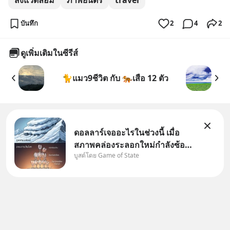
บันทึก
2
4
2
ดูเพิ่มเติมในซีรีส์
🐈แมว9ชีวิต กับ 🐅เสือ 12 ตัว
ดอลลาร์เจออะไรในช่วงนี้ เมื่อ
สภาพคล่องระลอกใหม่กำลังซ้อน
บูสต์โดย Game of State
ทับบนภูเขาหนี้ที่ไม่มีใครกล้าแตะ