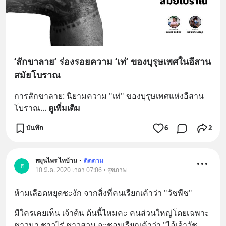
‘สักขาลาย’ ร่องรอยความ ‘เท่’ ของบุรุษเพศในอีสาน
สมัยโบราณ
การสักขาลาย: นิยามความ "เท่" ของบุรุษเพศแห่งอีสาน
โบราณ
... 
ดูเพิ่มเติม
บันทึก
6
2
สมุนไพร ไทบ้าน
•
ติดตาม
ส
10 มี.ค. 2020 เวลา 07:06 • สุขภาพ
ห้ามเลือดหยุดชะงัก จากสิ่งที่คนเรียกเค้าว่า "วัชพืช"
มีใครเคยเห็น เจ้าต้น ต้นนี้ไหมคะ คนส่วนใหญ่โดยเฉพาะ
ชาวนา ชาวไร่ ชาวสวน จะชอบเรียกเค้าว่า "ไอ้เจ้าวัช
... 