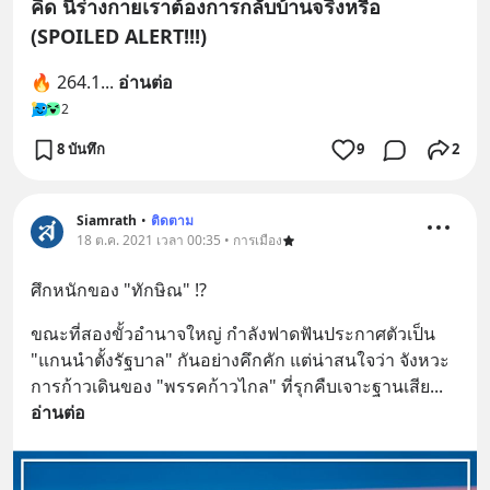
คิด นี่ร่างกายเราต้องการกลับบ้านจริงหรือ
(SPOILED ALERT!!!)
🔥 264.1
... 
อ่านต่อ
2
8 บันทึก
9
2
Siamrath
•
ติดตาม
18 ต.ค. 2021 เวลา 00:35 • การเมือง
ศึกหนักของ "ทักษิณ" !?
ขณะที่สองขั้วอำนาจใหญ่ กำลังฟาดฟันประกาศตัวเป็น 
"แกนนำตั้งรัฐบาล" กันอย่างคึกคัก แต่น่าสนใจว่า จังหวะ
การก้าวเดินของ "พรรคก้าวไกล" ที่รุกคืบเจาะฐานเสีย
... 
อ่านต่อ