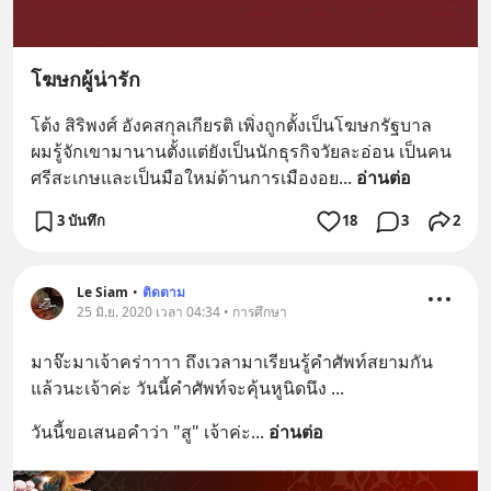
โฆษกผู้น่ารัก
โต้ง สิริพงศ์ อังคสกุลเกียรติ เพิ่งถูกตั้งเป็นโฆษกรัฐบาล   
ผมรู้จักเขามานานตั้งแต่ยังเป็นนักธุรกิจวัยละอ่อน เป็นคน
ศรีสะเกษและเป็นมือใหม่ด้านการเมืองอย
... 
อ่านต่อ
3 บันทึก
18
3
2
Le Siam
•
ติดตาม
25 มิ.ย. 2020 เวลา 04:34 • การศึกษา
มาจ๊ะมาเจ้าคร่าาาา ถึงเวลามาเรียนรู้คำศัพท์สยามกัน
แล้วนะเจ้าค่ะ วันนี้คำศัพท์จะคุ้นหูนิดนึง ...
วันนี้ขอเสนอคำว่า "สู" เจ้าค่ะ
... 
อ่านต่อ