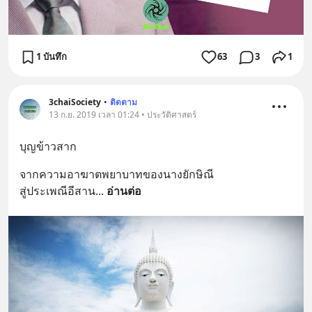
1 บันทึก
63
3
1
3chaiSociety
•
ติดตาม
13 ก.ย. 2019 เวลา 01:24 • ประวัติศาสตร์
บุญข้าวสาก
จากความอาฆาตพยาบาทของนางยักษิณี
สู่ประเพณีอีสาน
... 
อ่านต่อ