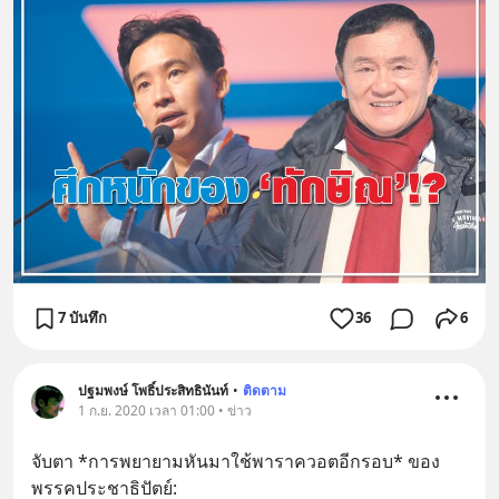
7 บันทึก
36
6
ปฐมพงษ์ โพธิ์ประสิทธินันท์
•
ติดตาม
1 ก.ย. 2020 เวลา 01:00 • ข่าว
จับตา *การพยายามหันมาใช้พาราควอตอีกรอบ* ของ
พรรคประชาธิปัตย์: