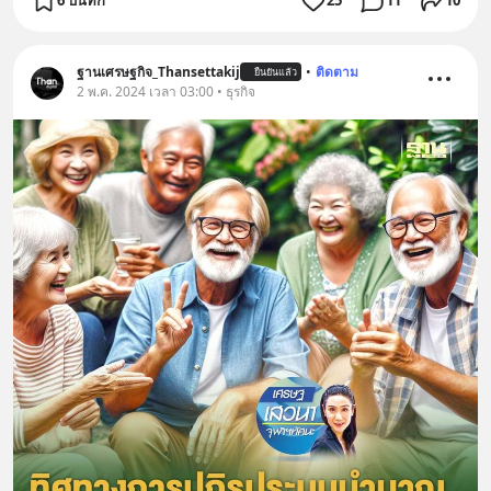
6 บันทึก
25
11
10
ฐานเศรษฐกิจ_Thansettakij
•
ติดตาม
ยืนยันแล้ว
2 พ.ค. 2024 เวลา 03:00 • ธุรกิจ