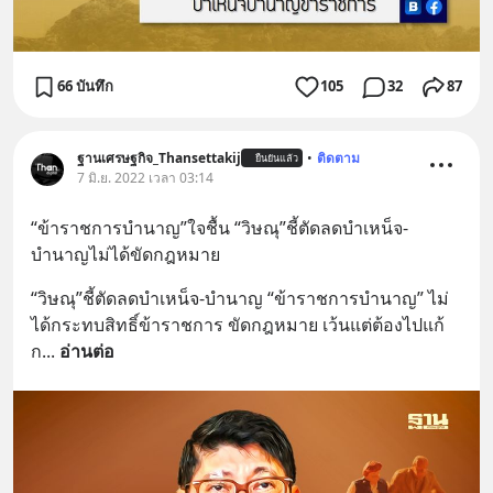
66 บันทึก
105
32
87
ฐานเศรษฐกิจ_Thansettakij
•
ติดตาม
ยืนยันแล้ว
7 มิ.ย. 2022 เวลา 03:14
“ข้าราชการบำนาญ”ใจชื้น “วิษณุ”ชี้ตัดลดบำเหน็จ-
บำนาญไม่ได้ขัดกฎหมาย
“วิษณุ”ชี้ตัดลดบำเหน็จ-บำนาญ “ข้าราชการบำนาญ” ไม่
ได้กระทบสิทธิ์ข้าราชการ ขัดกฎหมาย เว้นแต่ต้องไปแก้
ก
... 
อ่านต่อ