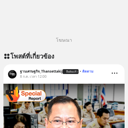
story-ep831-who-killed-harman-
kardon/ ติดตามสาระดี ๆ อัพเดททุกวัน
ผ่าน Line OA ด.ดล Blog คลิกเลย -->
https://lin.ee/aMEkyNA
=========================
สนับสนุนโดย Inspire English
โฆษณา
========================= 📍กด
รับสิทธิ์ทดลองเรียนฟรี! กับ Inspire
โพสต์ที่เกี่ยวข้อง
English ที่นี่ : inspire-
english.in.th/event/inspire-english-
x-ด-ดล-blog-mrtharadhol-แคมเปญ
ฐานเศรษฐกิจ_Thansettakij
•
ติดตาม
ยืนยันแล้ว
พิเศษ/ ติดต่อสอบถามคอร์สเรียนเพิ่ม
8 ก.ค. เวลา 12:00
เติม Line : https://lin.ee/uaQvU5C
#เรียนรู้ผ่านการใช้จริง #มากกว่าการ
เรียนภาษา #InspireEnglish