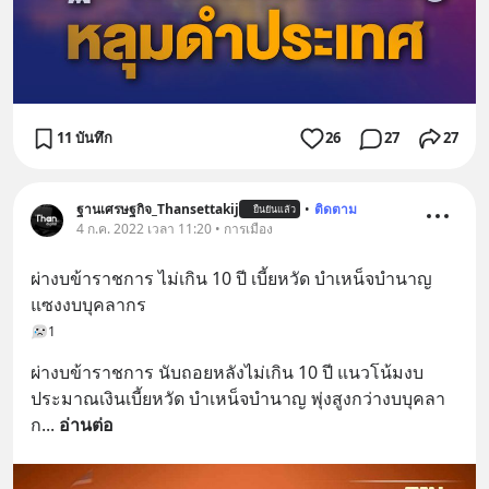
11 บันทึก
26
27
27
ฐานเศรษฐกิจ_Thansettakij
•
ติดตาม
ยืนยันแล้ว
4 ก.ค. 2022 เวลา 11:20 • การเมือง
ผ่างบข้าราชการ ไม่เกิน 10 ปี เบี้ยหวัด บำเหน็จบำนาญ 
แซงงบบุคลากร
1
ผ่างบข้าราชการ นับถอยหลังไม่เกิน 10 ปี แนวโน้มงบ
ประมาณเงินเบี้ยหวัด บำเหน็จบำนาญ พุ่งสูงกว่างบบุคลา
ก
... 
อ่านต่อ