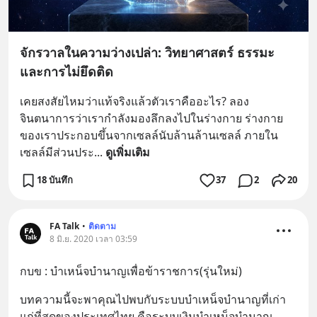
จักรวาลในความว่างเปล่า: วิทยาศาสตร์ ธรรมะ
และการไม่ยึดติด
เคยสงสัยไหมว่าแท้จริงแล้วตัวเราคืออะไร? ลอง
จินตนาการว่าเรากำลังมองลึกลงไปในร่างกาย ร่างกาย
ของเราประกอบขึ้นจากเซลล์นับล้านล้านเซลล์ ภายใน
เซลล์มีส่วนประ
... 
ดูเพิ่มเติม
18 บันทึก
37
2
20
FA Talk
•
ติดตาม
8 มิ.ย. 2020 เวลา 03:59
กบข : บำเหน็จบำนาญเพื่อข้าราชการ(รุ่นใหม่)
บทความนี้จะพาคุณไปพบกับระบบบำเหน็จบำนาญที่เก่า
แก่ที่สุดของประเทศไทย คือระบบเงินบำเหน็จบำนาญ