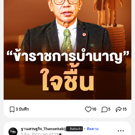
3 บันทึก
10
5
15
ฐานเศรษฐกิจ_Thansettakij
•
ติดตาม
ยืนยันแล้ว
5 มิ.ย. 2022 เวลา 07:18