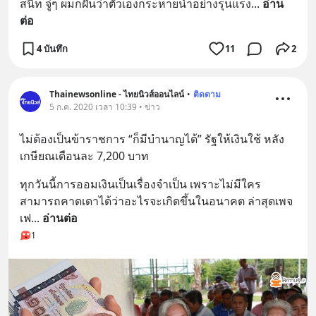
สนิท จู่ๆ ผมก็ฝันว่าตัวเองกระหายน้ำอย่างรุนแรง
... 
อ่าน
ต่อ
4 บันทึก
11
2
Thainewsonline - ไทยนิวส์ออนไลน์
•
ติดตาม
5 ก.ค. 2020 เวลา 10:39 • ข่าว
ไม่ต้องเป็นข้าราชการ “ก็มีบำนาญได้” รัฐให้เงินใช้ หลัง
เกษียณเดือนละ 7,200 บาท
ทุกวันนี้การออมเงินเป็นเรื่องจำเป็น เพราะไม่มีใคร
สามารถคาดเดาได้ว่าอะไรจะเกิดขึ้นในอนาคต ล่าสุดเพจ
เฟ
... 
อ่านต่อ
1