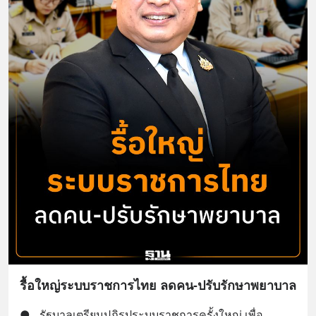
รื้อใหญ่ระบบราชการไทย ลดคน-ปรับรักษาพยาบาล
●
รัฐบาลเตรียมปฏิรูประบบราชการครั้งใหญ่ เพื่อ