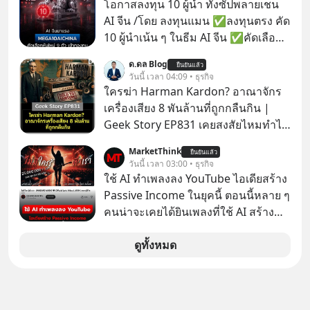
โอกาสลงทุน 10 ผู้นำ ทั้งซัปพลายเชน
AI จีน /โดย ลงทุนแมน ✅ลงทุนตรง คัด
10 ผู้นำเน้น ๆ ในธีม AI จีน ✅คัดเลือก
หุ้นใหม่ 9 ตัว เข้ากองทุน ✅ร่วมเป็น
ด.ดล Blog
ยืนยันแล้ว
เจ้าของผู้นำ AI จีน ตั้งแต่โรงงานผลิตชิป
วันนี้ เวลา 04:09 • ธุรกิจ
หน่วยความจำ โมเดล AI ยันหุ่นยนต์
ใครฆ่า Harman Kardon? อาณาจักร
✅ได้การรับยกเว้นภาษี Capital Gain
เครื่องเสียง 8 พันล้านที่ถูกกลืนกิน |
ตามกฎหมายภาษีของประเทศไทย
Geek Story EP831 เคยสงสัยไหมทำไม
หูฟัง AKG ถึงกลายเป็นแค่ของแถมใน
MarketThink
ยืนยันแล้ว
กล่องมือถือ? หรือลำโพง JBL ถึงวางขาย
วันนี้ เวลา 03:00 • ธุรกิจ
เกลื่อนตามห้างทั่วไป? ทั้งที่จริง ๆ แล้ว
ใช้ AI ทำเพลงลง YouTube ไอเดียสร้าง
ชื่อเหล่านี้คือ “ตำนาน” ระดับเทพที่นัก
Passive Income ในยุคนี้ ตอนนี้หลาย ๆ
เล่นเครื่องเสียงยุคก่อนยอมจ่ายเงินหลัก
คนน่าจะเคยได้ยินเพลงที่ใช้ AI สร้าง
แสนเพื่อครอบครอง แต่เบื้องหลังความ
ผ่านหูกันมาบ้าง เช่น เพลง “ไม่มีใคร
แมสนี้ มีโศกนาฏกรรมของโลกธุรกิจ
รู้ตัวเรา” จากช่องชื่อว่า UNHEARD
ดูทั้งหมด
ซ่อนอยู่ อาณาจักรเครื่องเสียงที่ยิ่งใหญ่
MUSIC ที่ตอนนี้มียอดรับชมกว่า 26
ที่สุดบนโลก ถูกกว้านซื้อไปด้วยมูลค่า 8
ล้านครั้งแล้ว
พันล้านดอลลาร์โดย Samsung และสิ่ง
ที่เจ็บปวดที่สุดคือ ยักษ์ใหญ่จาก