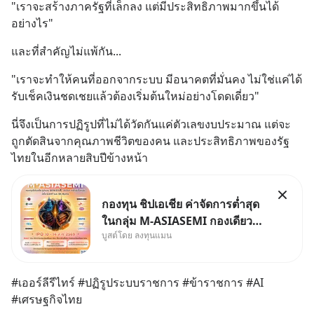
"เราจะสร้างภาครัฐที่เล็กลง แต่มีประสิทธิภาพมากขึ้นได้
อย่างไร"
และที่สำคัญไม่แพ้กัน...
"เราจะทำให้คนที่ออกจากระบบ มีอนาคตที่มั่นคง ไม่ใช่แค่ได้
รับเช็คเงินชดเชยแล้วต้องเริ่มต้นใหม่อย่างโดดเดี่ยว"
นี่จึงเป็นการปฏิรูปที่ไม่ได้วัดกันแค่ตัวเลขงบประมาณ แต่จะ
ถูกตัดสินจากคุณภาพชีวิตของคน และประสิทธิภาพของรัฐ
ไทยในอีกหลายสิบปีข้างหน้า
กองทุน ชิปเอเชีย ค่าจัดการต่ำสุด
ในกลุ่ม M-ASIASEMI กองเดียว
บูสต์โดย ลงทุนแมน
ครบ มีทั้ง CXMT จากจีน TSMC
จากไต้หวัน SK Hynix จาก
เกาหลีใต้ Kioxia จากญี่ปุ่น
#เออร์ลีรีไทร์ #ปฏิรูประบบราชการ #ข้าราชการ #AI 
#เศรษฐกิจไทย