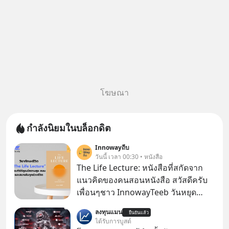
โฆษณา
กำลังนิยมในบล็อกดิต
Innowayถีบ
วันนี้ เวลา 00:30 • หนังสือ
The Life Lecture: หนังสือที่สกัดจาก
แนวคิดของคนสอนหนังสือ สวัสดีครับ
เพื่อนๆชาว InnowayTeeb วันหยุด
สบายๆ วันนี้แอดเพิ่งจะอ่านหนังสือที่น่า
ลงทุนแมน
ยืนยันแล้ว
สนใจจบแล้วเกิดคำถามว่า
ได้รับการบูสต์