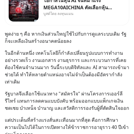
โอกาสในหุ้น AI จีนที่มาแรง
MEGA10AICHINA คัดเลือกหุ้น
บูสต์โดย ลงทุนแมน
ใหม่ 9 ตัว เข้ากองทุน.. ครอบคลุม
ทั้งซัปพลายเชน AI จีน พิเศษ ช่วง
3 - 19 ส.ค. 69 มีโปรโมชัน ลด
พูดง่าย ๆ คือ หากเงินส่วนใหญ่ใช้ไปกับการดูแลระบบเดิม รัฐ
50% ค่าธรรมเนียมซื้อ | ยอด 2
ก็จะเหลือเงินสร้างอนาคตน้อยลง
ล้านบาทขึ้นไป ฟรีค่าธรร
ในอีกด้านหนึ่ง เทคโนโลยีก็กำลังเปลี่ยนรูปแบบการทำงาน
อย่างรวดเร็ว งานเอกสาร งานธุรการ และกระบวนการที่เคย
ต้องใช้คนจำนวนมาก วันนี้ระบบดิจิทัลและ AI สามารถเข้ามา
ช่วยได้ ทำให้หลายตำแหน่งอาจไม่จำเป็นต้องมีอัตรากำลัง
เท่าเดิม
รัฐบาลจึงเลือกใช้แนวทาง "สมัครใจ" ผ่านโครงการเออร์ลี
รีไทร์ แทนการลดคนแบบบังคับ พร้อมออกแบบแพ็กเกจเงิน
ชดเชย บำเหน็จ บำนาญ และสวัสดิการรองรับผู้ที่ตัดสินใจออก
แต่ประเด็นที่สร้างแรงสั่นสะเทือนมากที่สุด คือการศึกษา
ความเป็นไปได้ในการเปิดทางให้ข้าราชการอายุราว 40 ปีเข้า