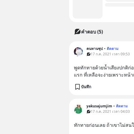
คำตอบ (5)
คนทานซุป
•
ติดตาม
17 ก.ค. 2021 เวลา 09:53
พูดทักทายด้วยน้ำเสียงปกติก่
แรก ที่เหลือจะง่ายเพราะหน้าเ
บันทึก
yakusajumjim
•
ติดตาม
17 ก.ค. 2021 เวลา 04:03
ทักทายก่อนเลย ถ้าเขาไม่สนใจ