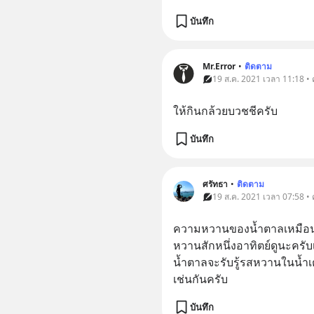
บันทึก
Mr.Error
•
ติดตาม
19 ส.ค. 2021 เวลา 11:18 •
ให้กินกล้วยบวชชีครับ
บันทึก
ศรัทธา
•
ติดตาม
19 ส.ค. 2021 เวลา 07:58 •
ความหวานของน้ำตาลเหมือนย
หวานสักหนึ่งอาทิตย์ดูนะครับเมื่
น้ำตาลจะรับรู้รสหวานในน้ำเต้
เช่นกันครับ
บันทึก