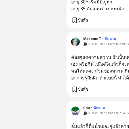
อายุ 30+ เริ่มมีปัญหา
อายุ 35 ตับอ่อนทำงานหนัก
... 
บันทึก
Madame T
•
ติดตาม
20 ส.ค. 2021 เวลา 01:20 •
ค่อยๆลดความหวาน ถ้าเป็นเคร
เอง หรือกินไปนิดนึงแล้วก็จะพ
พอได้นะคะ ส่วนของหวาน กินคร
อาการรู้สึกผิด ถ้าแบบนี้ ทำได
บันทึก
Cha
•
ติดตาม
20 ส.ค. 2021 เวลา 01:14 •
อิ่มแล้วก็ดื่มน้ำเยอะๆแล้วหาผ