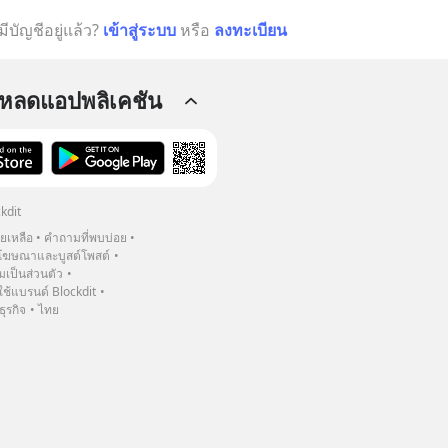
มีบัญชีอยู่แล้ว?
เข้าสู่ระบบ
หรือ
ลงทะเบียน
โหลดแอปพลิเคชัน
kdit
วยเหลือ
คำถามที่พบบ่อย
ฆษณาและบูสต์โพสต์
เป็นส่วนตัว
้แบรนด์ Blockdit
ธุรกิจ
ไทย