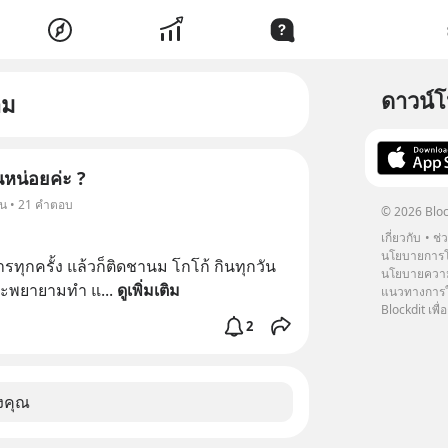
ดาวน์
าม
หน่อยค่ะ ?
็น • 21 คำตอบ
© 2026 Bloc
เกี่ยวกับ
ช่
นโยบายการโ
กครั้ง แล้วก็ติดชานม โกโก้ กินทุกวัน  
นโยบายความ
จะพยายามทำ แ
... 
ดูเพิ่มเติม
แนวทางการใช
Blockdit เพื่อ
2
งคุณ