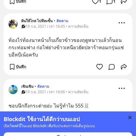
บันทึก
1
1
ฝันให้ไกล ไปทีละขั้น
•
ติดตาม
19 ก.ย. 2021 เวลา 16:45 • ความคิดเห็น
ท้องไร่ท้องนาหน้าเก็บเกี่ยวข้าวของฤดูหนาวแล้วก็นอน
กระท่อมฟาง ก่อไฟย่างข้าวเหนียวยัดปลาร้าหอมกรุ่นแช่
บอีหบีเน้อครับ
บันทึก
เขินเขิน
•
ติดตาม
19 ก.ย. 2021 เวลา 16:06 • ความคิดเห็น
ชอบนึกถึงกระต่ายอ่ะ ไม่รู้ทำไม 555🐰
บันทึก
2
Blockdit ใช้งานได้ดีกว่าบนแอป
เปิดโพสต์นี้ในแอป Blockdit เพื่อรับประสบการณ์เต็มรูปแบบ