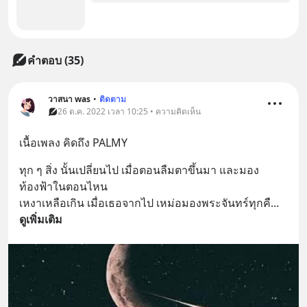
คำตอบ (35)
วาสนา was
•
ติดตาม
26 ต.ค. 2022 เวลา 10:25 • ความคิดเห็น
เนื้อเพลง คิดถึง PALMY
ทุก ๆ สิ่ง นั้นเปลี่ยนไป เมื่อตอนลืมตาขึ้นมา และมอง
ท้องฟ้าในตอนไหน
เหงาเหลือเกิน เมื่อเธอจากไป เหม่อมองพระจันทร์ทุกคื
... 
ดูเพิ่มเติม