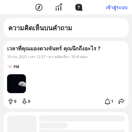
เข้าสู่ระบบ
ความคิดเห็นบนคำถาม
เวลาที่คุณมองดวงจันทร์ คุณนึกถึงอะไร ?
19 ก.ย. 2021 เวลา 12:37 • ความคิดเห็น • 35 คำตอบ
PM
0
0
1