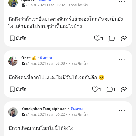
21 ก.ย. 2021 เวลา 08:32 • ความคิดเห็น
นึกถึงว่าถ้าเรายืนบนดวงจันทร์แล้วมองโลกมันจะเป็นยัง
ไง แล้วมองไปรอบๆว่าเห็นอะไรบ้าง
บันทึก
1
Once.💰
•
ติดตาม
21 ก.ย. 2021 เวลา 08:08 • ความคิดเห็น
นึกถึงคนที่จากไป...และไม่มีวันได้เจอกันอีก 😔
บันทึก
1
1
Kanokphan Tamjaiphuan
•
ติดตาม
21 ก.ย. 2021 เวลา 06:22 • ความคิดเห็น
นึกว่าเกิดมาบนโลกใบนี้ได้ยังไง