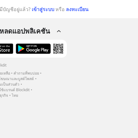
มีบัญชีอยู่แล้ว?
เข้าสู่ระบบ
หรือ
ลงทะเบียน
โหลดแอปพลิเคชัน
kdit
วยเหลือ
คำถามที่พบบ่อย
ฆษณาและบูสต์โพสต์
เป็นส่วนตัว
้แบรนด์ Blockdit
ธุรกิจ
ไทย