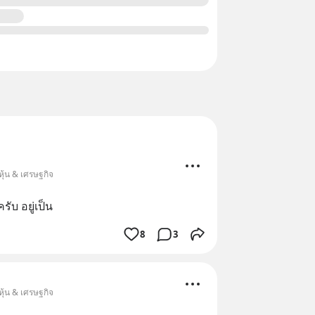
หุ้น & เศรษฐกิจ
ับ อยู่เป็น
8
3
หุ้น & เศรษฐกิจ