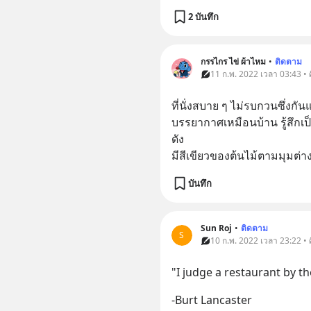
2 บันทึก
กรรไกร ไข่ ผ้าไหม
•
ติดตาม
11 ก.พ. 2022 เวลา 03:43 •
ที่นั่งสบาย ๆ ไม่รบกวนซึ่งกั
บรรยากาศเหมือนบ้าน รู้สึกเป็
ดัง
มีสีเขียวของต้นไม้ตามมุมต่า
บันทึก
Sun Roj
•
ติดตาม
S
10 ก.พ. 2022 เวลา 23:22 •
"I judge a restaurant by t
-Burt Lancaster