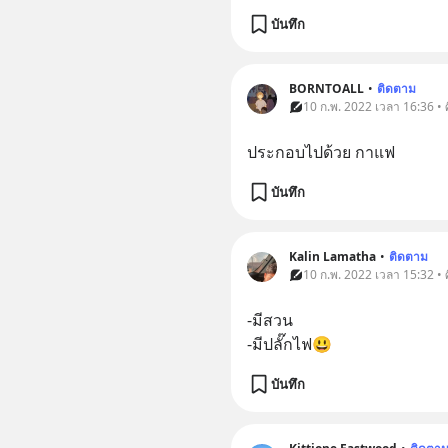
บันทึก
BORNTOALL
•
ติดตาม
10 ก.พ. 2022 เวลา 16:36 •
ประกอบไปด้วย กาแฟ
บันทึก
Kalin Lamatha
•
ติดตาม
10 ก.พ. 2022 เวลา 15:32 •
-มีสวน
-มีปลั๊กไฟ😃
บันทึก