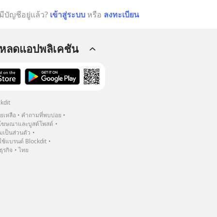
มีบัญชีอยู่แล้ว?
เข้าสู่ระบบ
หรือ
ลงทะเบียน
โหลดแอปพลิเคชัน
kdit
วยเหลือ
คำถามที่พบบ่อย
ฆษณาและบูสต์โพสต์
เป็นส่วนตัว
้แบรนด์ Blockdit
ธุรกิจ
ไทย