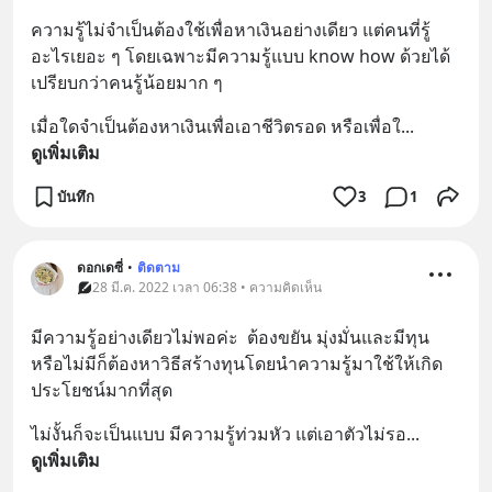
ความรู้ไม่จำเป็นต้องใช้เพื่อหาเงินอย่างเดียว แต่คนที่รู้
อะไรเยอะ ๆ โดยเฉพาะมีความรู้แบบ know how ด้วยได้
เปรียบกว่าคนรู้น้อยมาก ๆ
เมื่อใดจำเป็นต้องหาเงินเพื่อเอาชีวิตรอด หรือเพื่อใ
... 
ดูเพิ่มเติม
บันทึก
3
1
ดอกเดซี่
•
ติดตาม
28 มี.ค. 2022 เวลา 06:38 • ความคิดเห็น
มีความรู้อย่างเดียวไม่พอค่ะ  ต้องขยัน มุ่งมั่นและมีทุน
หรือไม่มีก็ต้องหาวิธีสร้างทุนโดยนำความรู้มาใช้ให้เกิด
ประโยชน์มากที่สุด
ไม่งั้นก็จะเป็นแบบ มีความรู้ท่วมหัว แต่เอาตัวไม่รอ
... 
ดูเพิ่มเติม