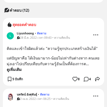
คำตอบ (12)
สุดยอดคำตอบ
Liyunhoong
•
ติดตาม
L
28 มี.ค. 2022 เวลา 09:43 • ความคิดเห็น
คิดและเข้าใจผิดแล้วค่ะ "ความรู้ทุกประเภทสร้างเงินได้"
แต่ปัญหาคือ ได้เงินมามาก-น้อยไม่เท่ากันต่างหาก คนเลย
มุ่งเอาไปเปรียบเทียบกับความรู้อันเป็นที่ต้องการต
... 
ดูเพิ่มเติม
5 บันทึก
8
4
นพรัตน์ อังศุพันธุ์
•
ติดตาม
2 เม.ย. 2022 เวลา 06:25 • ความคิดเห็น