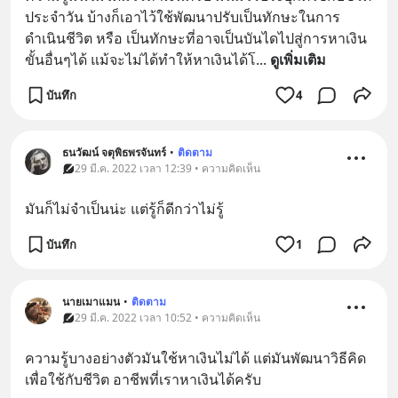
ประจำวัน บ้างก็เอาไว้ใช้พัฒนาปรับเป็นทักษะในการ
ดำเนินชีวิต หรือ เป็นทักษะที่อาจเป็นบันไดไปสู่การหาเงิน
ขั้นอื่นๆได้ แม้จะไม่ได้ทำให้หาเงินได้โ
... 
ดูเพิ่มเติม
บันทึก
4
ธนวัฒน์ จตุพิธพรจันทร์
•
ติดตาม
29 มี.ค. 2022 เวลา 12:39 • ความคิดเห็น
มันก็ไม่จำเป็นน่ะ แต่รู้ก็ดีกว่าไม่รู้
บันทึก
1
นายเมาแมน
•
ติดตาม
29 มี.ค. 2022 เวลา 10:52 • ความคิดเห็น
ความรู้บางอย่างตัวมันใช้หาเงินไม่ได้ แต่มันพัฒนาวิธีคิด
เพื่อใช้กับชีวิต อาชีพที่เราหาเงินได้ครับ