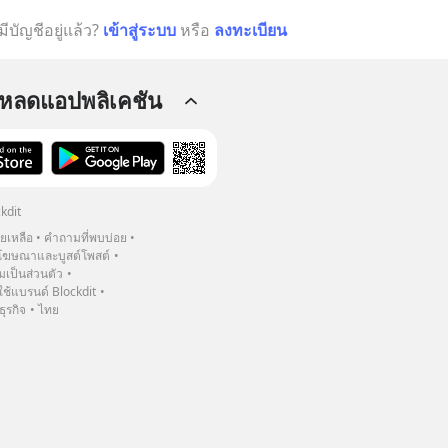
มีบัญชีอยู่แล้ว?
เข้าสู่ระบบ
หรือ
ลงทะเบียน
โหลดแอปพลิเคชัน
kdit
วยเหลือ
คำถามที่พบบ่อย
ฆษณาและบูสต์โพสต์
เป็นส่วนตัว
้แบรนด์ Blockdit
ธุรกิจ
ไทย