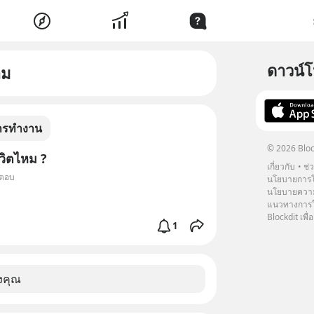
ดาวน์
าม
ารทำงาน
© 2026 Bloc
วิตไหม ?
เกี่ยวกับ
ช่
ำตอบ
นโยบายการโ
นโยบายความ
แนวทางการใช
Blockdit เพื่อ
1
งคุณ