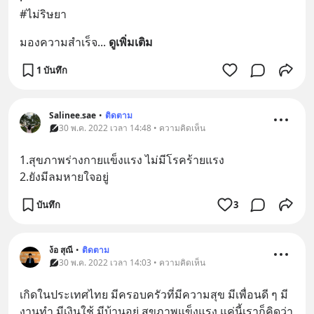
#ไม่ริษยา​
มองความสำเร็จ
... 
ดูเพิ่มเติม
1 บันทึก
Salinee.sae
•
ติดตาม
30 พ.ค. 2022 เวลา 14:48 • ความคิดเห็น
1.สุขภาพร่างกายแข็งแรง ไม่มีโรคร้ายแรง
2.ยังมีลมหายใจอยู่
บันทึก
3
ง้อ สุณี
•
ติดตาม
30 พ.ค. 2022 เวลา 14:03 • ความคิดเห็น
เกิดในประเทศไทย มีครอบครัวที่มีความสุข มีเพื่อนดี ๆ มี
งานทำ มีเงินใช้ มีบ้านอยู่ สุขภาพแข็งแรง แค่นี้เราก็คิดว่า