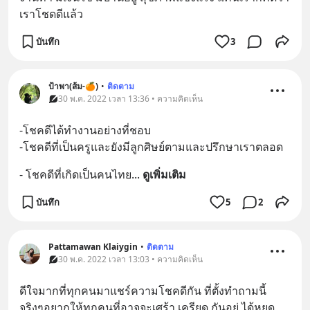
เราโชดดีแล้ว
บันทึก
3
ป้าพา(ส้ม-🍊)
•
ติดตาม
30 พ.ค. 2022 เวลา 13:36 • ความคิดเห็น
-โชคดีได้ทำงานอย่างที่ชอบ
-โชคดีที่เป็นครูและยังมีลูกศิษย์ตามและปรึกษาเราตลอด
- โชคดีที่เกิดเป็นคนไทย
... 
ดูเพิ่มเติม
บันทึก
5
2
Pattamawan Klaiygin
•
ติดตาม
30 พ.ค. 2022 เวลา 13:03 • ความคิดเห็น
ดีใจมากที่ทุกคนมาแชร์ความโชคดีกัน ที่ตั้งทำถามนี้ 
จริงๆอยากให้ทุกคนที่อาจจะเศร้า เครียด กันอยู่ ได้หยุด