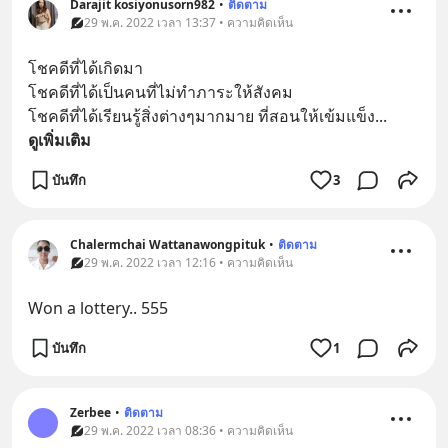
Darajit kosiyonusorn982
•
ติดตาม
29 พ.ค. 2022 เวลา 13:37 • ความคิดเห็น
โชคดีที่ได้เกิดมา 
โชคดีที่ได้เป็นคนที่ไม่ทำภาระให้สังคม
โชคดีที่ได้เรียนรู้สิ่งต่างๆมากมาย ที่สอนให้เข้มแข็ง
... 
ดูเพิ่มเติม
บันทึก
3
Chalermchai Wattanawongpituk
•
ติดตาม
29 พ.ค. 2022 เวลา 12:16 • ความคิดเห็น
Won a lottery.. 555
บันทึก
1
Zerbee
•
ติดตาม
29 พ.ค. 2022 เวลา 08:36 • ความคิดเห็น