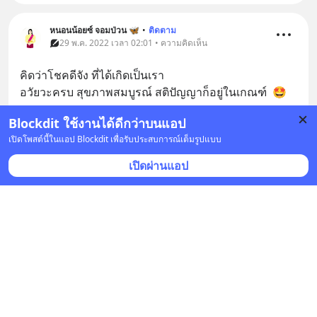
หนอนน้อยซ์ จอมป่วน 🦋
•
ติดตาม
29 พ.ค. 2022 เวลา 02:01 • ความคิดเห็น
คิดว่าโชคดีจัง ที่ได้เกิดเป็นเรา
อวัยวะครบ สุขภาพสมบูรณ์ สติปัญญาก็อยู่ในเกณฑ์  🤩
บันทึก
4
Blockdit ใช้งานได้ดีกว่าบนแอป
เปิดโพสต์นี้ในแอป Blockdit เพื่อรับประสบการณ์เต็มรูปแบบ
เปิดผ่านแอป
Surasak4.0
•
ติดตาม
29 พ.ค. 2022 เวลา 01:36 • ความคิดเห็น
ทุกวันนี้ ยังหายใจอยู่ได้ โดยที่สุขภาพแข็งแรง โคตรโชคดี 
ครับ 🙂
บันทึก
1
พระยามโนไปเอง ณ เออ
•
ติดตาม
28 พ.ค. 2022 เวลา 21:34 • ความคิดเห็น