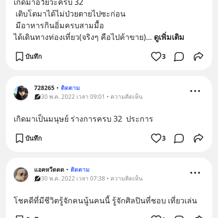
เกิดมาอวัยวะครบ 32 
 เติบโตมาได้ไม่ป่วยตายไปซะก่อน
 มีอาหารกินอิ่มครบสามมื้อ 
ได้เดินทางท่องเที่ยว(จริงๆ คือไปค้าขาย)
... 
ดูเพิ่มเติม
บันทึก
3
728265
•
ติดตาม
30 พ.ค. 2022 เวลา 09:01 • ความคิดเห็น
เกิดมาเป็นมนุษย์ ร่างการครบ 32  ประการ
บันทึก
3
แอคหวีดดด
•
ติดตาม
30 พ.ค. 2022 เวลา 07:38 • ความคิดเห็น
โชคดีที่มีชีวิตรู้จักคนนู้นคนนี้ รู้จักศิลปินที่ชอบ เที่ยวเล่น