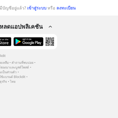
มีบัญชีอยู่แล้ว?
เข้าสู่ระบบ
หรือ
ลงทะเบียน
โหลดแอปพลิเคชัน
kdit
วยเหลือ
คำถามที่พบบ่อย
ฆษณาและบูสต์โพสต์
เป็นส่วนตัว
้แบรนด์ Blockdit
ธุรกิจ
ไทย