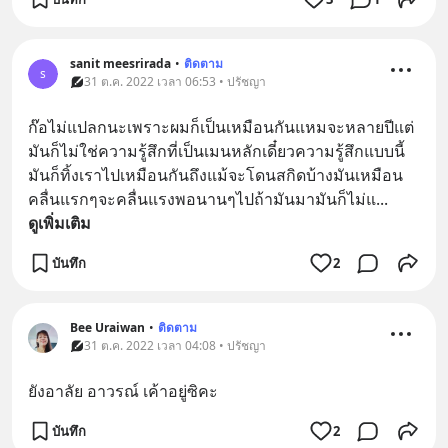
sanit meesrirada
•
ติดตาม
s
31 ต.ค. 2022 เวลา 06:53 • ปรัชญา
ก๊อไม่แปลกนะเพราะผมก็เป็นเหมือนกันแหมจะหลายปีแต่
มันก็ไม่ใช่ความรู้สึกที่เป็นเมนหลักเดี๋ยวความรู้สึกแบบนี้
มันก็ทิ้งเราไปเหมือนกันถึงแม้จะโดนสกิดบ้างมันเหมือน
คลื่นแรกๆจะคลื่นแรงพอนานๆไปถ้ามันมามันก็ไม่แ
... 
ดูเพิ่มเติม
บันทึก
2
Bee Uraiwan
•
ติดตาม
31 ต.ค. 2022 เวลา 04:08 • ปรัชญา
ยังอาลัย อาวรณ์ เค้าอยู่ซิคะ
บันทึก
2