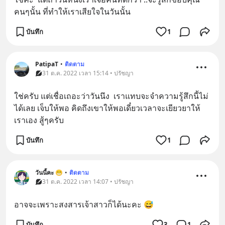
คนๆนั้น ที่ทำให้เราเสียใจในวันนั้น
บันทึก
1
PatipaT
•
ติดตาม
31 ต.ค. 2022 เวลา 15:14 • ปรัชญา
ใช่ครับ แต่เชื่อเถอะว่าวันนึง  เราแทบจะจำความรู้สึกนี้ไม่
ได้เลย เจ็บให้พอ คิดถึงเขาให้พอเดี๋ยวเวลาจะเยียวยาให้
เราเอง สู้ๆครับ
บันทึก
1
วันนี้คะ 😁
•
ติดตาม
31 ต.ค. 2022 เวลา 14:07 • ปรัชญา
อาจจะเพราะสงสารเจ้าสาวก็ได้นะคะ 😅
บันทึก
3
1