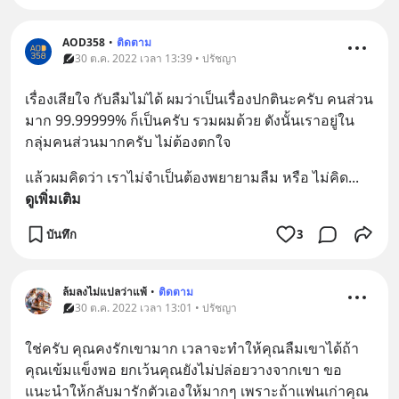
AOD358
•
ติดตาม
30 ต.ค. 2022 เวลา 13:39 • ปรัชญา
เรื่องเสียใจ กับลืมไม่ได้ ผมว่าเป็นเรื่องปกตินะครับ คนส่วน
มาก 99.99999% ก็เป็นครับ รวมผมด้วย ดังนั้นเราอยู่ใน
กลุ่มคนส่วนมากครับ ไม่ต้องตกใจ
แล้วผมคิดว่า เราไม่จำเป็นต้องพยายามลืม หรือ ไม่คิด
... 
ดูเพิ่มเติม
บันทึก
3
ล้มลงไม่แปลว่าแพ้
•
ติดตาม
30 ต.ค. 2022 เวลา 13:01 • ปรัชญา
ใช่ครับ คุณคงรักเขามาก เวลาจะทำให้คุณลืมเขาได้ถ้า
คุณเข้มแข็งพอ ยกเว้นคุณยังไม่ปล่อยวางจากเขา ขอ
แนะนำให้กลับมารักตัวเองให้มากๆ เพราะถ้าแฟนเก่าคุณ