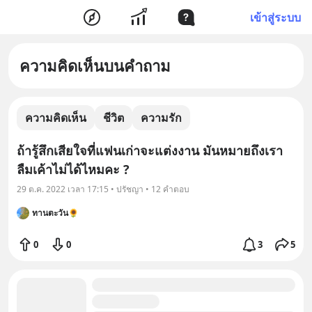
เข้าสู่ระบบ
ความคิดเห็นบนคำถาม
ความคิดเห็น
ชีวิต
ความรัก
ถ้ารู้สึกเสียใจที่แฟนเก่าจะแต่งงาน มันหมายถึงเรา
ลืมเค้าไม่ได้ไหมคะ ?
29 ต.ค. 2022 เวลา 17:15 • ปรัชญา • 12 คำตอบ
ทานตะวัน🌻
0
0
3
5