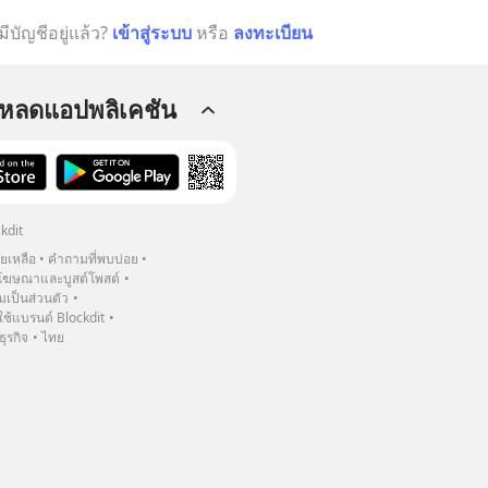
มีบัญชีอยู่แล้ว?
เข้าสู่ระบบ
หรือ
ลงทะเบียน
โหลดแอปพลิเคชัน
kdit
วยเหลือ
คำถามที่พบบ่อย
ฆษณาและบูสต์โพสต์
เป็นส่วนตัว
้แบรนด์ Blockdit
ธุรกิจ
ไทย