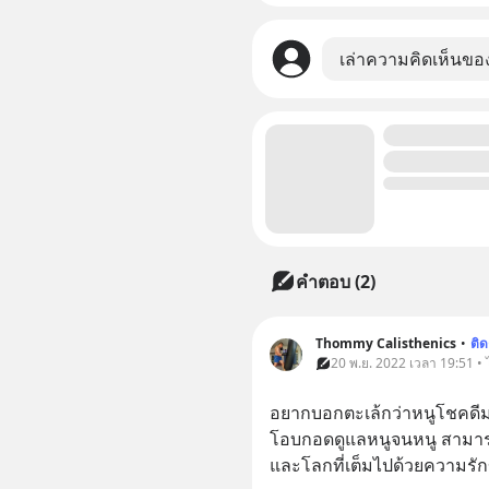
เล่าความคิดเห็นขอ
คำตอบ (2)
Thommy Calisthenics
•
ติ
20 พ.ย. 2022 เวลา 19:51 • 
อยากบอกตะเล้กว่าหนูโชคดีมาก
โอบกอดดูแลหนูจนหนู สามารถ
และโลกที่เต็มไปด้วยความรัก