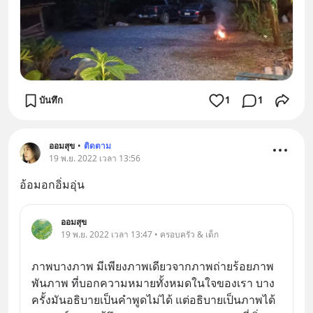
บันทึก
1
1
ออมสุข
•
ติดตาม
19 พ.ย. 2022 เวลา 13:56
อ้อมอกอิ่มอุ่น
ออมสุข
19 พ.ย. 2022 เวลา 13:47 • ครอบครัว & เด็ก
ภาพบางภาพ มีเพียงภาพเดียวจากภาพถ่ายร้อยภาพ 
พันภาพ ที่บอกความหมายทั้งหมดในใจของเรา บาง
ครั้งมันอธิบายเป็นคำพูดไม่ได้ แต่อธิบายเป็นภาพได้ 