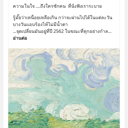
ความในใจ ....ถึงใครซักคน  ที่นั่งฟังเราระบาย
รู้มั๊ยว่าเหนื่อยเหลือเกิน กว่าจะผ่านไปได้ในแต่ละวัน 
บางวันแอบร้องไห้ไม่มีน้ำตา
...จุดเปลี่ยนมันอยู่ที่ปี 2562 ในขณะที่ทุกอย่างกำล
... 
อ่านต่อ