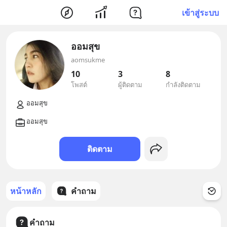
เข้าสู่ระบบ
ออมสุข
aomsukme
10
3
8
โพสต์
ผู้ติดตาม
กำลังติดตาม
ติดตาม
หน้าหลัก
คำถาม
คำถาม