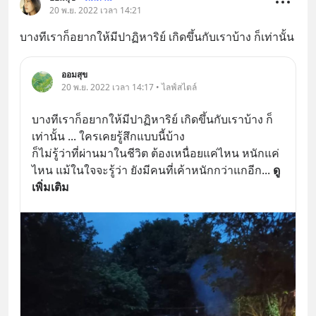
20 พ.ย. 2022 เวลา 14:21
บางทีเราก็อยากให้มีปาฏิหาริย์ เกิดขึ้นกับเราบ้าง ก็เท่านั้น
ออมสุข
20 พ.ย. 2022 เวลา 14:17 • ไลฟ์สไตล์
บางทีเราก็อยากให้มีปาฏิหาริย์ เกิดขึ้นกับเราบ้าง ก็
เท่านั้น ... ใครเคยรู้สึกแบบนี้บ้าง 
ก็ไม่รู้ว่าที่ผ่านมาในชีวิต ต้องเหนื่อยแค่ไหน หนักแค่
ไหน แม้ในใจจะรู้ว่า ยังมีคนที่เค้าหนักกว่าแกอีก
... 
ดู
เพิ่มเติม