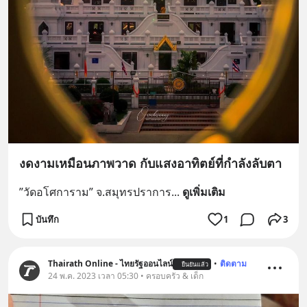
งดงามเหมือนภาพวาด กับแสงอาทิตย์ที่กำลังลับตา
”วัดอโศการาม” จ.สมุทรปราการ
... 
ดูเพิ่มเติม
บันทึก
1
3
Thairath Online - ไทยรัฐออนไลน์
•
ติดตาม
ยืนยันแล้ว
24 พ.ค. 2023 เวลา 05:30 • ครอบครัว & เด็ก