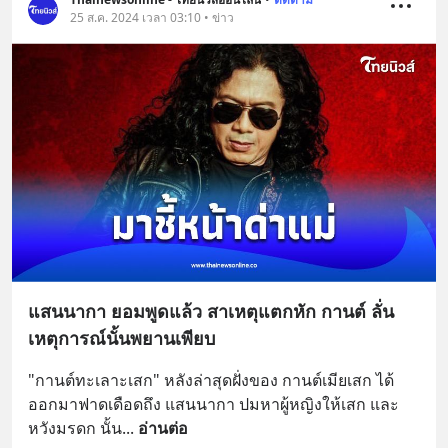
25 ส.ค. 2024 เวลา 03:10 • ข่าว
แสนนากา ยอมพูดแล้ว สาเหตุแตกหัก กานต์ ลั่น
เหตุการณ์นั้นพยานเพียบ
"กานต์ทะเลาะเสก" หลังล่าสุดฝั่งของ กานต์เมียเสก ได้
ออกมาฟาดเดือดถึง แสนนากา ปมหาผู้หญิงให้เสก และ
หวังมรดก นั้น
... 
อ่านต่อ