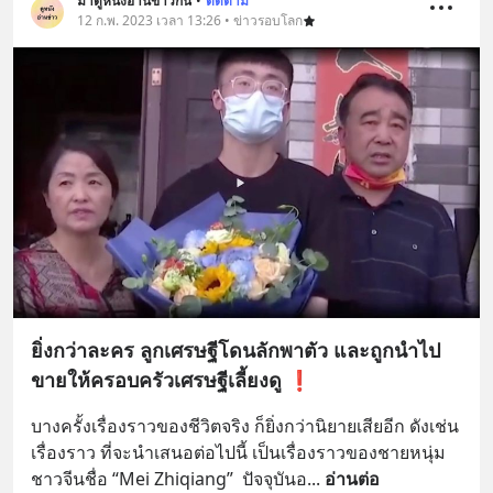
มาดูหนังอ่านข่าวกัน
•
ติดตาม
12 ก.พ. 2023 เวลา 13:26 • ข่าวรอบโลก
ยิ่งกว่าละคร ลูกเศรษฐีโดนลักพาตัว และถูกนำไป
ขายให้ครอบครัวเศรษฐีเลี้ยงดู ❗️
บางครั้งเรื่องราวของชีวิตจริง ก็ยิ่งกว่านิยายเสียอีก ดังเช่น
เรื่องราว ที่จะนำเสนอต่อไปนี้ เป็นเรื่องราวของชายหนุ่ม
ชาวจีนชื่อ “Mei Zhiqiang”  ปัจจุบันอ
... 
อ่านต่อ