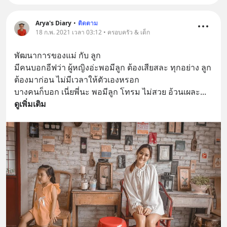
Arya's Diary
•
ติดตาม
18 ก.พ. 2021 เวลา 03:12 • ครอบครัว & เด็ก
พัฒนาการของแม่ กับ ลูก
มีคนบอกอีฟว่า ผู้หญิงอ่ะพอมีลูก ต้องเสียสละ ทุกอย่าง ลูก
ต้องมาก่อน ไม่มีเวลาให้ตัวเองหรอก 
บางคนก็บอก เนี่ยพี่นะ พอมีลูก โทรม ไม่สวย อ้วนเผละ
... 
ดูเพิ่มเติม