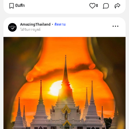
บันทึก
8
AmazingThailand
•
ติดตาม
ได้รับการบูสต์