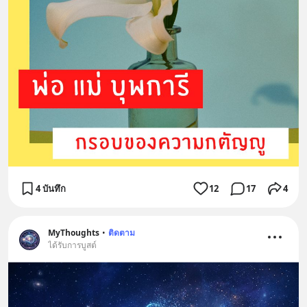
4 บันทึก
12
17
4
MyThoughts
•
ติดตาม
ได้รับการบูสต์