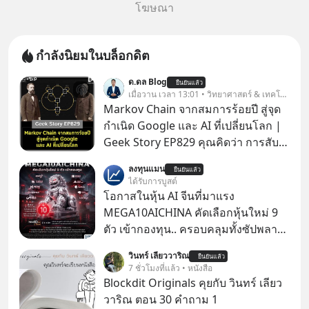
โฆษณา
กำลังนิยมในบล็อกดิต
ด.ดล Blog
ยืนยันแล้ว
เมื่อวาน เวลา 13:01 • วิทยาศาสตร์ & เทคโนโลยี
Markov Chain จากสมการร้อยปี สู่จุด
กำเนิด Google และ AI ที่เปลี่ยนโลก |
Geek Story EP829 คุณคิดว่า การสับ
ไพ่ในคาสิโน ปริมาณยูเรเนียมในระเบิด
ลงทุนแมน
ยืนยันแล้ว
นิวเคลียร์ อัลกอริทึมของ Google ที่ใช้
ได้รับการบูสต์
โค่นล้มแชมป์เก่าอย่าง Yahoo และ
โอกาสในหุ้น AI จีนที่มาแรง
ความฉลาดของ AI ในปัจจุบัน มีอะไรที่
MEGA10AICHINA คัดเลือกหุ้นใหม่ 9
เหมือนกัน? เชื่อหรือไม่ว่า สิ่งเปลี่ยนโลก
ตัว เข้ากองทุน.. ครอบคลุมทั้งซัปพลาย
ทั้งหมดนี้ ล้วนมีจุดเริ่มต้นมาจาก “การ
เชน AI จีน พิเศษ ช่วง 3 - 19 ส.ค. 69 มี
วินทร์ เลียววาริณ
ทะเลาะกัน” ของนักคณิตศาสตร์ชาว
ยืนยันแล้ว
โปรโมชัน ลด 50% ค่าธรรมเนียมซื้อ |
7 ชั่วโมงที่แล้ว • หนังสือ
รัสเซียสองคนเมื่อกว่าร้อยปีก่อน! จาก
ยอด 2 ล้านบาทขึ้นไป ฟรีค่าธรรมเนียม
Blockdit Originals คุยกับ วินทร์ เลียว
สมการที่เคยถูกมองว่าไร้สาระและไม่มี
ซื้อ
วาริณ ตอน 30 คำถาม 1
ประโยชน์ สู่รากฐานของเทคโนโลยี