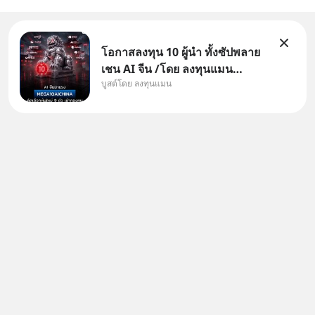
โอกาสลงทุน 10 ผู้นำ ทั้งซัปพลาย
เชน AI จีน /โดย ลงทุนแมน
บูสต์โดย ลงทุนแมน
✅ลงทุนตรง คัด 10 ผู้นำเน้น ๆ ใน
ธีม AI จีน ✅คัดเลือกหุ้นใหม่ 9 ตัว
เข้ากองทุน ✅ร่วมเป็นเจ้าของผู้นำ
AI จีน ตั้งแต่โรงงานผลิตชิป หน่วย
ความจำ โมเดล