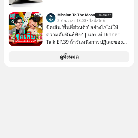
ระดับล้านล้านดอลลาร์ จุดกำเนิดของ
สมการนี้เกิดขึ้นได้อย่างไร และมันเข้า
Mission To The Moon
ยืนยันแล้ว
2 ส.ค. เวลา 13:00 • ไลฟ์สไตล์
มาพลิกโฉมหน้าประวัติศาสตร์
ขีดเส้น ‘พื้นที่ส่วนตัว’ อย่างไรไม่ให้
มนุษยชาติจนถึงยุค AI ได้อย่างไร EP นี้
ความสัมพันธ์พัง? | แอปเท๋ Dinner
เราจะมาเจาะลึกเบื้องหลังความลับนี้ไป
Talk EP.39 ถ้าวันหนึ่งการปฏิเสธของ
พร้อมกันครับ เลือกฟังกันได้เลยนะครับ
เราทำให้อีกฝ่ายรู้สึกเจ็บปวด คิดว่าเรา
อย่าลืมกด Follow ติดตาม PodCast
ตั้งกำแพงใส่และมองว่าเราเห็นแก่ตัวทั้ง
ดูทั้งหมด
ช่อง Geek Forever’s Podcast ของผม
ที่เราเองก็ไม่เคยปฏิเสธใครอย่างนี้มา
กันด้วยนะครับ 🎧 ฟังผ่าน Spotify :
ก่อน แต่พอตั้งใจจะ ‘สร้างขอบเขต’ เพื่อ
https://tinyurl.com/mr32c4h3 🎧
ตัวเองดูสักครั้ง กลับทำให้เกิดรอยร้าว
ฟังผ่าน Apple Podcast :
ในความสัมพันธ์เสียอย่างนั้น โดยราย
https://apple.co/2lEqPPg 🎧 ฟังผ่าน
การแอปเท๋ Dinner Talk ในวันนี้โฮสต์
Podbean :
ทั้ง 2 ท่าน แทป-รวิศ หาญอุตสาหะ และ
https://tinyurl.com/mvnxk4wy 🎧
เอ๋ นิ้วกลม-สราวุธ เฮ้งสวัสดิ์ จะพาทุก
ฟังผ่าน Youtube :
คนไปสำรวจวิธีสร้างขอบเขตเพื่อรักษา
https://youtu.be/KQ3bzHfpTKc The
ใจของตัวเองและรักษาความสัมพันธ์
original article appeared here
ของคนรอบข้างไปพร้อมกัน
https://www.tharadhol.com/geek-