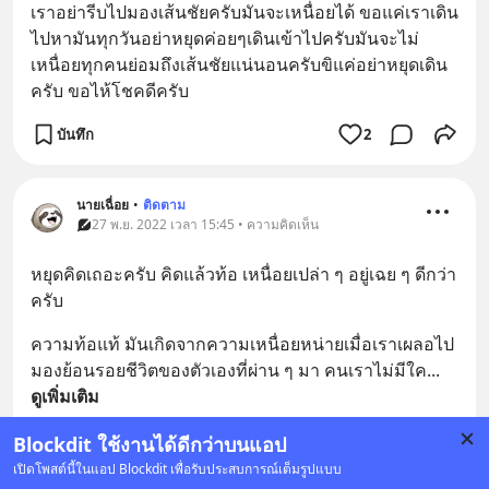
เราอย่ารีบไปมองเส้นชัยครับมันจะเหนื่อยได้ ขอแค่เราเดิน
ไปหามันทุกวันอย่าหยุดค่อยๆเดินเข้าไปครับมันจะไม่
เหนื่อยทุกคนย่อมถึงเส้นชัยแน่นอนครับขิแค่อย่าหยุดเดิน
ครับ ขอไห้โชคดีครับ
บันทึก
2
นายเฉื่อย
•
ติดตาม
27 พ.ย. 2022 เวลา 15:45 • ความคิดเห็น
หยุดคิดเถอะครับ คิดแล้วท้อ เหนื่อยเปล่า ๆ อยู่เฉย ๆ ดีกว่า
ครับ
ความท้อแท้ มันเกิดจากความเหนื่อยหน่ายเมื่อเราเผลอไป
มองย้อนรอยชีวิตของตัวเองที่ผ่าน ๆ มา คนเราไม่มีใค
... 
ดูเพิ่มเติม
บันทึก
1
Blockdit ใช้งานได้ดีกว่าบนแอป
เปิดโพสต์นี้ในแอป Blockdit เพื่อรับประสบการณ์เต็มรูปแบบ