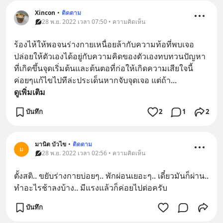
Xincon
•
ติดตาม
28 พ.ย. 2022 เวลา 07:50 • ความคิดเห็น
ร้องไห้ให้พอจนร่างกายเหนื่อยล้ากับความท้อที่พบเจอ 
ปล่อยให้ตัวเองได้อยู่กับความคิดของตัวเองทบทวนปัญหา
ที่เกิดขึ้นจุดเริ่มต้นและต้นตอที่ก่อให้เกิดความเสียใจนี้ 
ค่อยๆแก้ไขไปทีล่ะประเด็นหากจับจุดเจอ แต่ถ้า
... 
ดูเพิ่มเติม
บันทึก
2
1
2
มานิต บัวไข
•
ติดตาม
ม
28 พ.ย. 2022 เวลา 02:56 • ความคิดเห็น
ตั้ง​สติ.. ขยับ​ร่างกาย​บ่อย​ๆ.. พัก​ผ่อน​เยอะ​ๆ.. เดี๋ยว​มัน​ก็​ผ่าน.. 
ท​ำ​อะไร​ช้า​ลง​บ้าง.. มี​แรง​แล้วก็​ค่อย​ไป​ต่อ​ครับ​
บันทึก