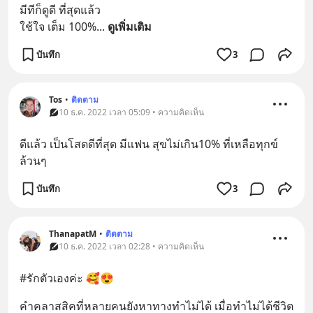
มีทีก็ดูดี ที่สุดแล้ว
ใช้ใจ เต็ม 100%
... 
ดูเพิ่มเติม
บันทึก
3
Tos
•
ติดตาม
10 ธ.ค. 2022 เวลา 05:09 • ความคิดเห็น
ดีแล้ว เป็นโสดดีที่สุด มีแฟน สุขไม่เกิน10% ที่เหลือทุกข์
ล้วนๆ
บันทึก
3
ThanapatM
•
ติดตาม
10 ธ.ค. 2022 เวลา 02:28 • ความคิดเห็น
#รักตัวเองค่ะ 🥰😍
คำคลาสสิคที่หลายคนยังหาทางทำไม่ได้ เมื่อทำไม่ได้ชีวิต