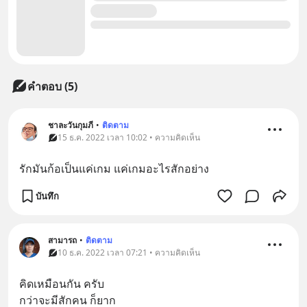
คำตอบ (5)
ชาละวันกุมภี
•
ติดตาม
15 ธ.ค. 2022 เวลา 10:02 • ความคิดเห็น
รักมันก้อเป็นแค่เกม แค่เกมอะไรสักอย่าง
บันทึก
สามารถ
•
ติดตาม
10 ธ.ค. 2022 เวลา 07:21 • ความคิดเห็น
คิดเหมือนกัน ครับ
กว่าจะมีสักคน ก็ยาก