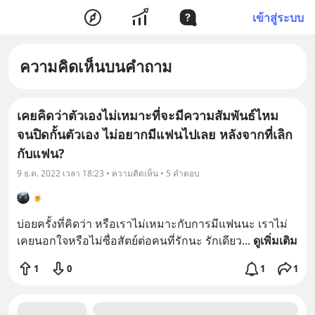
เข้าสู่ระบบ
ความคิดเห็นบนคำถาม
เคยคิดว่าตัวเองไม่เหมาะที่จะมีความสัมพันธ์ไหม
จนปิดกั้นตัวเอง ไม่อยากมีแฟนไปเลย หลังจากที่เลิก
กับแฟน?
9 ธ.ค. 2022 เวลา 18:23 • ความคิดเห็น • 5 คำตอบ
🍺
บ่อยครั้งที่คิดว่า หรือเราไม่เหมาะกับการมีแฟนนะ เราไม่
เคยนอกใจหรือไม่ซื่อสัตย์ต่อคนที่รักนะ รักเดียว
... 
ดูเพิ่มเติม
1
0
1
1