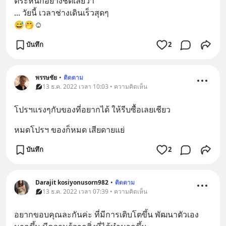
ตระหนักอย่างชัดเลยว่า
... วัยนี้ เวลาช่างเดินเร็วสุดๆ  
😅🤭☺️
บันทึก
2
พรรษชัย
•
ติดตาม
13 ธ.ค. 2022 เวลา 10:03 • ความคิดเห็น
โปรฯแรงๆกับของที่อยากได้ ให้รีบซื้อเลยเชียว
หมดโปรฯ ของก็หมด เสียดายแย่
บันทึก
2
Darajit kosiyonusorn982
•
ติดตาม
13 ธ.ค. 2022 เวลา 07:39 • ความคิดเห็น
อยากขอบคุณละกันค่ะ ที่มีการเติบโตขึ้น พัฒนาตัวเอง