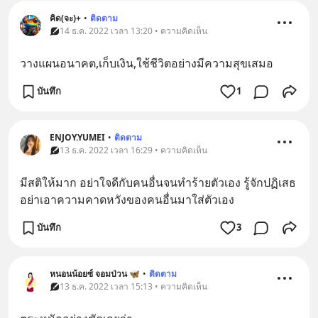
คิด(จะ)+
•
ติดตาม
14 ธ.ค. 2022 เวลา 13:20 • ความคิดเห็น
วางแผนอนาคต,เก็บเงิน,ใช้ชีวิตอย่างมีความสุขเสมอ
บันทึก
1
ENJOY.YUMEI
•
ติดตาม
13 ธ.ค. 2022 เวลา 16:29 • ความคิดเห็น
มีสติให้มาก อย่าใจดีกับคนอื่นจนทำร้ายตัวเอง รู้จักปฏิเสธ 
อย่าเอาความคาดหวังของคนอื่นมาใส่ตัวเอง
บันทึก
3
หนอนน้อยซ์ จอมป่วน 🦋
•
ติดตาม
13 ธ.ค. 2022 เวลา 15:13 • ความคิดเห็น