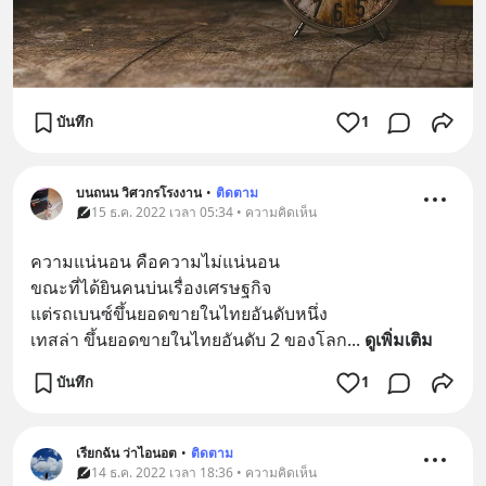
บันทึก
1
บนถนน วิศวกรโรงงาน
•
ติดตาม
15 ธ.ค. 2022 เวลา 05:34 • ความคิดเห็น
ความแน่นอน คือความไม่แน่นอน 
ขณะที่ได้ยินคนบ่นเรื่องเศรษฐกิจ 
แต่รถเบนซ์ขึ้นยอดขายในไทยอันดับหนึ่ง
เทสล่า ขึ้นยอดขายในไทยอันดับ 2 ของโลก
... 
ดูเพิ่มเติม
บันทึก
1
เรียกฉัน ว่าไอนอต
•
ติดตาม
14 ธ.ค. 2022 เวลา 18:36 • ความคิดเห็น