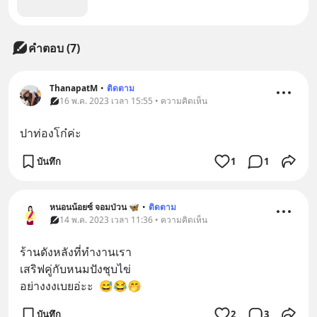
คำตอบ (7)
ThanapatM
•
ติดตาม
16 พ.ค. 2023 เวลา 15:55 • ความคิดเห็น
ปาท่องโก๋ค่ะ
บันทึก
1
1
หนอนน้อยซ์ จอมป่วน 🦋
•
ติดตาม
14 พ.ค. 2023 เวลา 11:36 • ความคิดเห็น
ร้านดังหลังที่ทำงานเรา
เสริฟคู่กับหนมปังชุบไข่
อย่างงงเบยอ่ะะ  😅😂🤭
บันทึก
2
3