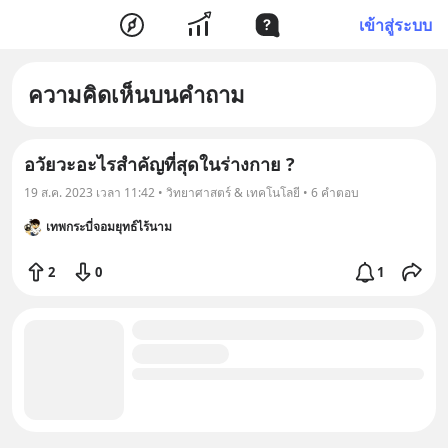
เข้าสู่ระบบ
ความคิดเห็นบนคำถาม
อวัยวะอะไรสำคัญที่สุดในร่างกาย ?
19 ส.ค. 2023 เวลา 11:42 • วิทยาศาสตร์ & เทคโนโลยี • 6 คำตอบ
เทพกระบี่จอมยุทธ์ไร้นาม
2
0
1