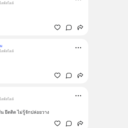
ไลฟ์สไตล์
าม
ไลฟ์สไตล์
ไลฟ์สไตล์
บัน ยึดติด ไม่รู้จักปล่อยวาง