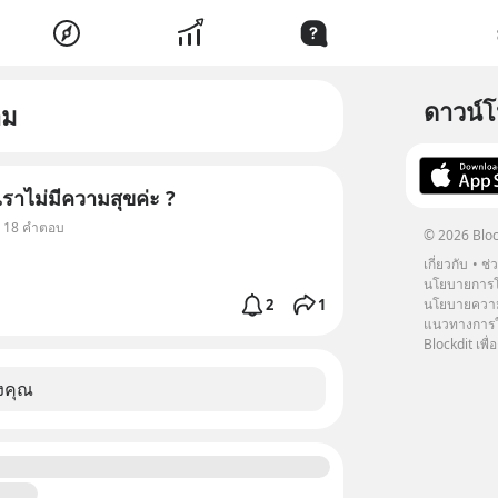
ดาวน์
าม
เราไม่มีความสุขค่ะ ?
 • 18 คำตอบ
© 2026 Bloc
เกี่ยวกับ
ช่
นโยบายการโ
2
1
นโยบายความ
แนวทางการใช
Blockdit เพื่อ
งคุณ