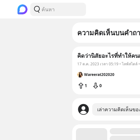
ความคิดเห็นบนคำถ
คิดว่านิสัยอะไรที่ทำให้คน
17 ต.ค. 2023 เวลา 05:19 • ไลฟ์สไตล์
Wareerat202020
1
0
เล่าความคิดเห็นขอ