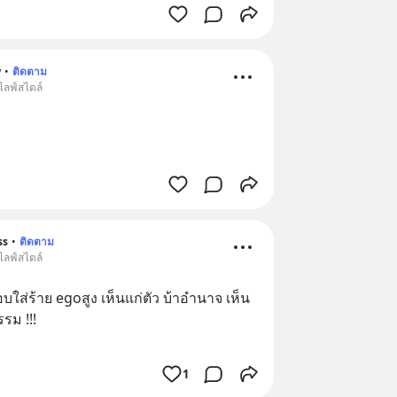
w
•
ติดตาม
ไลฟ์สไตล์
ss
•
ติดตาม
ไลฟ์สไตล์
บใส่ร้าย egoสูง เห็นแก่ตัว บ้าอำนาจ เห็น
รรม !!!
1