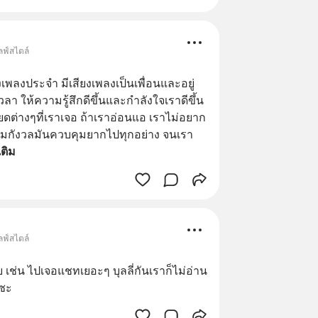
ลฟ์สไตล์
พลงประจำ มีเสียงเพลงเป็นเพื่อนและอยู่
ลา ให้ความรู้สึกดีขึ้นและกำลังใจเราดีขึ้น 
ดต่างๆที่เราเจอ ถ้าเราอ่อนแอ เราไม่อยาก
มกังวลมันควบคุมยากไปทุกอย่าง จนเรา
เติม
ลฟ์สไตล์
รับ เช่น ไปเจอแชทเยอะๆ บุลลี่กันเราก็ไม่อ่าน
งซะ