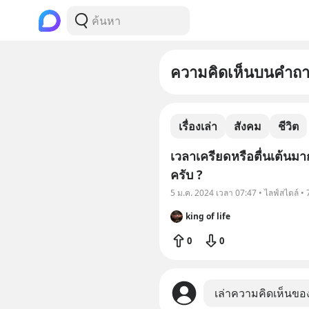
ความคิดเห็นบนคำถ
เรื่องเล่า
สังคม
ชีวิต
เวลาเครียดหรือตื่นเต้นมากๆ
ครับ ?
5 ม.ค. 2024 เวลา 07:47 • ไลฟ์สไตล์ •
king of life
0
0
เล่าความคิดเห็นขอ