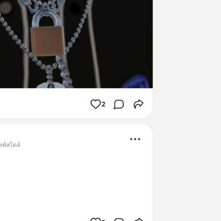
2
ลฟ์สไตล์