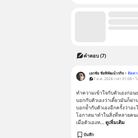
คำตอบ (7)
เอกชัย ชัยพิพัฒน์วรกิจ
•
ติดตา
7 ม.ค. 2024 เวลา 01:08 • ไ
ทำความเข้าใจกับตัวเองก่อนยอม
บอกกับตัวเองว่าเดี๋ยวมันก็ผ่า
บอกย้ำกับตัวเองอีกครั้งว่าอะ
โอกาสมาทำในสิ่งที่หลายคนอา
เมื่อตัวเองท
... 
ดูเพิ่มเติม
บันทึก