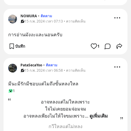
NOMURA
•
ติดตาม
15 ก.พ. 2024 เวลา 07:13 • ความคิดเห็น
การอ่านมังงะและนอนครับ
บันทึก
1
PataSecaYoo
•
ติดตาม
15 ก.พ. 2024 เวลา 06:58 • ความคิดเห็น
มีนะมีรักมีชอบแต่ไมถึงขั้นหลงใหล
1
อาจหลงแต่ไม่ใหลเพราะ
ใจไม่เคยยอมจ่อมจม
อาจหลงเพียงไม่ให้ใจขมเพราะ
... 
ดูเพิ่มเติม
กวีใหลแต่ไม่หลง