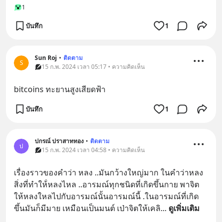
1
บันทึก
1
Sun Roj
•
ติดตาม
S
15 ก.พ. 2024 เวลา 05:17 • ความคิดเห็น
bitcoins ทะยานสูงเสียดฟ้า
บันทึก
1
ปกรณ์ ปราสาททอง
•
ติดตาม
ป
15 ก.พ. 2024 เวลา 04:58 • ความคิดเห็น
เรื่องราวของคำว่า หลง ..มันกว้างใหญ่มาก ในคำว่าหลง 
สิ่งที่ทำให้่หลงไหล ..อารมณ์ทุกชนิดที่เกิดขึ้นกาย พาจิต
ให้หลงใหลไปกับอารมณ์นั้นอารมณ์นี้ .ในอารมณ์ที่เกิด
ขึ้นมันก็มีมาย เหมือนเป็นมนต์ เป่าจิตให้เคลิ
... 
ดูเพิ่มเติม