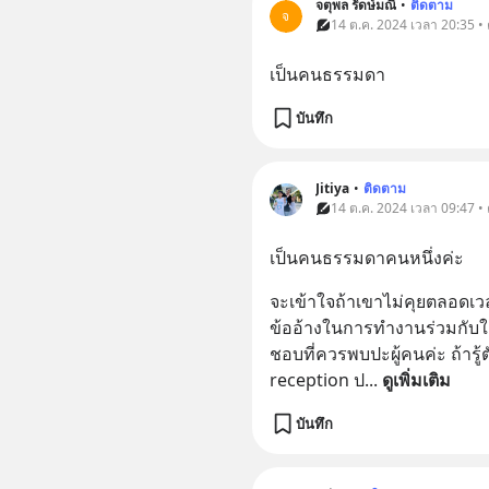
จตุพล รัดษ์มณี
•
ติดตาม
จ
14 ต.ค. 2024 เวลา 20:35 •
เป็นคนธรรมดา
บันทึก
Jitiya
•
ติดตาม
14 ต.ค. 2024 เวลา 09:47 •
เป็นคนธรรมดาคนหนึ่งค่ะ
จะเข้าใจถ้าเขาไม่คุยตลอดเวลา
ข้ออ้างในการทำงานร่วมกับใ
ชอบที่ควรพบปะผู้คนค่ะ ถ้ารู้ต
reception ป
... 
ดูเพิ่มเติม
บันทึก