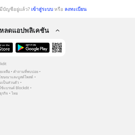
มีบัญชีอยู่แล้ว?
เข้าสู่ระบบ
หรือ
ลงทะเบียน
โหลดแอปพลิเคชัน
kdit
วยเหลือ
คำถามที่พบบ่อย
ฆษณาและบูสต์โพสต์
เป็นส่วนตัว
้แบรนด์ Blockdit
ธุรกิจ
ไทย