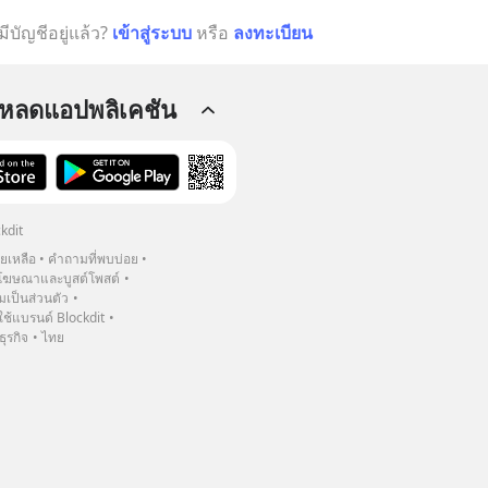
มีบัญชีอยู่แล้ว?
เข้าสู่ระบบ
หรือ
ลงทะเบียน
โหลดแอปพลิเคชัน
kdit
วยเหลือ
คำถามที่พบบ่อย
ฆษณาและบูสต์โพสต์
เป็นส่วนตัว
้แบรนด์ Blockdit
ธุรกิจ
ไทย