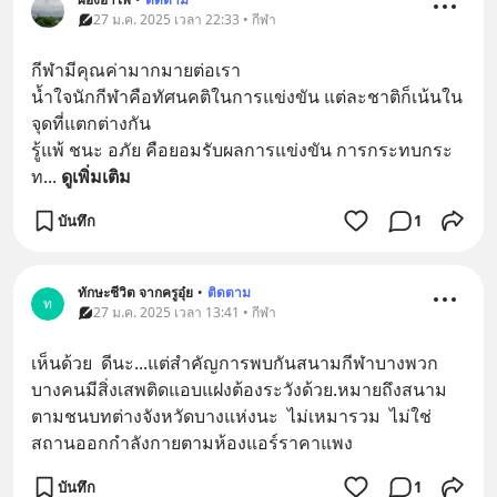
27 ม.ค. 2025 เวลา 22:33 • กีฬา
กีฬามีคุณค่ามากมายต่อเรา 
น้ำใจนักกีฬาคือทัศนคติในการแข่งขัน แต่ละชาติก็เน้นใน
จุดที่แตกต่างกัน
รู้แพ้ ชนะ อภัย คือยอมรับผลการแข่งขัน การกระทบกระ
ท
... 
ดูเพิ่มเติม
บันทึก
1
ทักษะชีวิต จากครูอุ๋ย
•
ติดตาม
ท
27 ม.ค. 2025 เวลา 13:41 • กีฬา
เห็นด้วย  ดีนะ...แต่สำคัญการพบกันสนามกีฬาบางพวก
บางคนมีสิ่งเสพติดแอบแฝงต้องระวังด้วย.หมายถึงสนาม
ตามชนบทต่างจังหวัดบางแห่งนะ  ไม่เหมารวม  ไม่ใช่
สถานออกกำลังกายตามห้องแอร์ราคาแพง
บันทึก
1