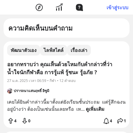
เข้าสู่ระบบ
ความคิดเห็นบนคำถาม
พัฒนาตัวเอง
ไลฟ์สไตล์
เรื่องเล่า
อยากทราบว่า คุณเห็นด้วยไหมกับคำกล่าวที่ว่า
น้ำใจนักกีฬาคือ การรู้เเพ้ รู้ชนะ รู้อภัย ?
27 ม.ค. 2025 เวลา 06:59 • กีฬา • 12 คำตอบ
ปรารถนาแสนฤทธิ์ อิซูมิ
เคยได้ยินคำกล่าวนี้มาตั้งเเต่ยังเรียนชั้นประถม  เเต่รู้สึกฉงน
อยู่บ้างว่า ต้องเป็นเช่นนั้นเลยหรือ  เห
... 
ดูเพิ่มเติม
4
0
4
1