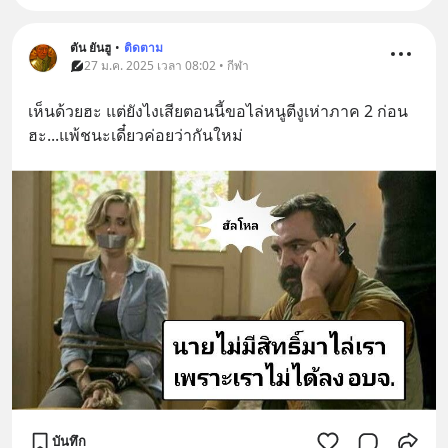
ตัน ยันฮู
•
ติดตาม
27 ม.ค. 2025 เวลา 08:02 • กีฬา
เห็นด้วยฮะ แต่ยังไงเสียตอนนี้ขอไล่หนูตีงูเห่าภาค 2 ก่อน
ฮะ...แพ้ชนะเดี๋ยวค่อยว่ากันใหม่
บันทึก