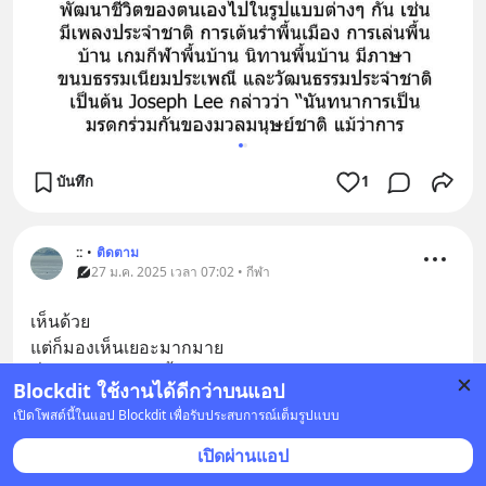
บันทึก
1
::
•
ติดตาม
27 ม.ค. 2025 เวลา 07:02 • กีฬา
เห็นด้วย
แต่ก็มองเห็นเยอะมากมาย
ที่ภายนอกทำแบบนั้น
Blockdit ใช้งานได้ดีกว่าบนแอป
แต่ภายในไม่ใช่
... 
ดูเพิ่มเติม
เปิดโพสต์นี้ในแอป Blockdit เพื่อรับประสบการณ์เต็มรูปแบบ
บันทึก
เปิดผ่านแอป