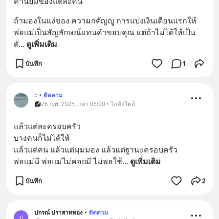
ค่านิยมของแต่ละคน
ถ้ามองในแง่ของ ความกตัญญู การแบ่งเงินเดือนแรกให้
พ่อแม่เป็นสัญลักษณ์แทนคำขอบคุณ แต่ถ้าไม่ได้ให้เป็น
ตั
... 
ดูเพิ่มเติม
บันทึก
1
::
•
ติดตาม
26 ก.พ. 2025 เวลา 05:00 • ไลฟ์สไตล์
แล้วแต่ละครอบครัว
บางคนก็ไม่ได้ให้
แล้วแต่คน แล้วแต่มุมมอง แล้วแต่ฐานะครอบครัว
พ่อแม่มี พ่อแม่ไม่ค่อยมี ไม่พอใช้
... 
ดูเพิ่มเติม
บันทึก
2
ปกรณ์ ปราสาททอง
•
ติดตาม
ป