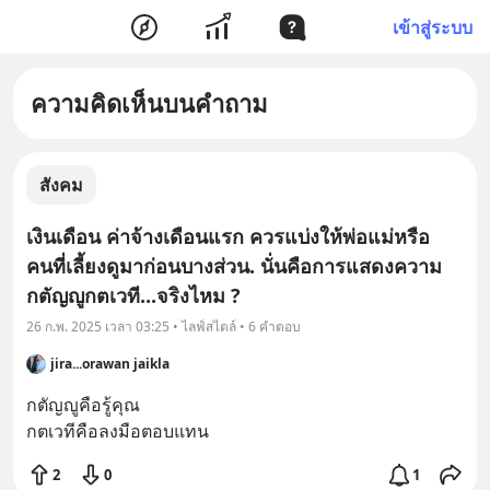
เข้าสู่ระบบ
ความคิดเห็นบนคำถาม
สังคม
เงินเดือน ค่าจ้างเดือนแรก ควรแบ่งให้พ่อแม่หรือ
คนที่เลี้ยงดูมาก่อนบางส่วน. นั่นคือการแสดงความ
กตัญญูกตเวที...จริงไหม ?
26 ก.พ. 2025 เวลา 03:25 • ไลฟ์สไตล์ • 6 คำตอบ
jira...orawan jaikla
กตัญญูคือรู้คุณ

กตเวทีคือลงมือตอบแทน
2
0
1