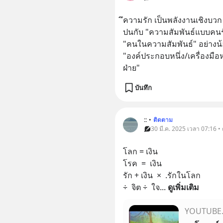
ึความรัก เป็นพลังงานเชิงบวก เ
ปนกับ "ความสัมพันธ์แบบคนรัก/ค
"คนในความสัมพันธ์" อย่างน้อ
"องค์ประกอบหนึ่ง/เครื่องมื
ฝ่าย"
บันทึก
::
•
ติดตาม
30 มี.ค. 2025 เวลา 07:16 •
โลก = เงิน
โรค  =  เงิน
รัก + เงิน  ×  .รักในโลก 
÷  จิต ÷  ใจ
... 
ดูเพิ่มเติม
YOUTUBE