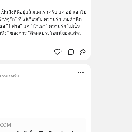
ป็นสิ่งที่ดีอยู่แล้วแต่แรกครับ แค่ อย่าเอาไป
ู่รัก" ที่ไม่เกี่ยวกับ ความรัก เลยสักนิด 
ย "1 ฝ่าย" แค่ "นำเอา" ความรัก ไปเป็น 
อหนึ่ง" ของการ "ดีลผลประโยชน์ของแต่ละ
1
 ความคิดเห็น
.COM