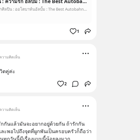
ออโตบาห์น : ความรัก อัลบั้ม : The Best Autobahn [Official MV]
เพลง : ความรักศิลปิน : ออโตบาห์นอัลบั้ม : The Best Autobahn-----------------------------------------------------------Download on iTunes : http://hyperurl.co…
1
 ความคิดเห็น
ิตคู่ค่ะ
2
 ความคิดเห็น
ักกันแล้วมันจะอยากอยู่ด้วยกัน ถ้ารักกัน
และพอไปถึงจุดที่ผูกพันเป็นครอบครัวก็ถือว่า
าคนทุกวันนี้มีเรื่องแบบนี้น้อยลงมาก