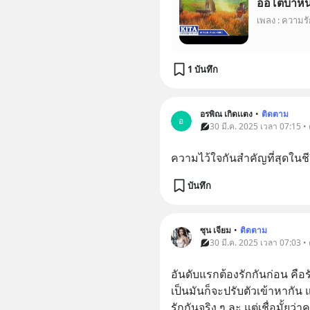
1 บันทึก
อรพิณ เกิดเเตง
•
ติดตาม
อ
30 มี.ค. 2025 เวลา 07:15 •
ความไว้ใจกันสำคัญที่สุดในชีว
บันทึก
ซุน เจียม
•
ติดตาม
30 มี.ค. 2025 เวลา 07:03 •
อันดับแรกต้องรักกันก่อน คือร
เป็นมันก็จะปรับตัวเข้าหากัน 
รักกันจริง ๆ ละ แต่เชื่อมั้ยว่