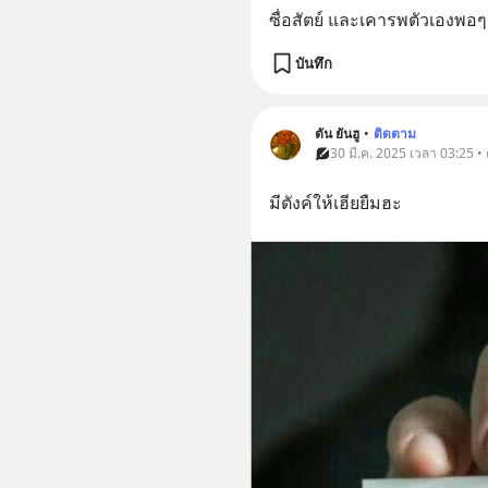
ซื่อสัตย์ และเคารพตัวเองพอๆ
บันทึก
ตัน ยันฮู
•
ติดตาม
30 มี.ค. 2025 เวลา 03:25 •
มีตังค์ให้เฮียยืมฮะ