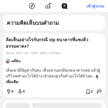
เข้าสู่ระบบ
ความคิดเห็นบนคำถาม
คิดเห็นอย่างไรกับกรณี vip ธนาคารที่แซงคิว
ธรรมดาคะ?
20 ส.ค. 2025 เวลา 15:56 • ธุรกิจ • 6 คำตอบ
เลดี้ซีเค
เห็นเขามีปัญหากันค่ะ เห็นเขาบอกมีทุกธนาคารเลย แล้วผู้
บริโภคทำอะไรได้บ้าง เจ้าของธุรกิจทำอะไรได้บ้างค
... 
ดู
เพิ่มเติม
0
0
2