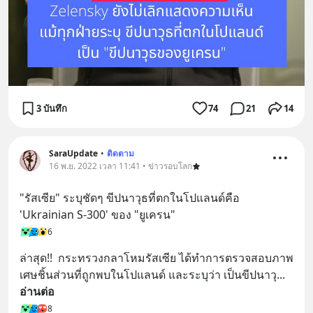
3 บันทึก
74
21
14
SaraUpdate
•
ติดตาม
16 พ.ย. 2022 เวลา 11:41 • ข่าวรอบโลก
"รัสเซีย" ระบุชัดๆ ขีปนาวุธที่ตกในโปแลนด์คือ 
'Ukrainian S-300' ของ "ยูเครน"
6
ล่าสุด!!  กระทรวงกลาโหมรัสเซีย ได้ทำการตรวจสอบภาพ
เศษชิ้นส่วนที่ถูกพบในโปแลนด์ และระบุว่า เป็นขีปนาวุ
... 
อ่านต่อ
8