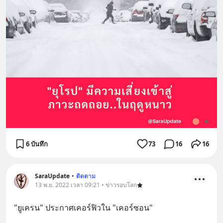
6 บันทึก
73
16
16
SaraUpdate
•
ติดตาม
13 พ.ย. 2022 เวลา 09:21 • ข่าวรอบโลก
"ยูเครน" ประกาศเคอร์ฟิวใน "เคอร์ซอน"