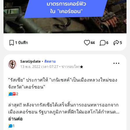
1 บันทึก
44
6
5
SaraUpdate
•
ติดตาม
13 พ.ย. 2022 เวลา 07:27 • ข่าวรอบโลก
"รัสเซีย" ประกาศให้ "เกนิเชสค์"เป็นเมืองหลวงใหม่ของ
จังหวัด"เคอร์ซอน"
2
ล่าสุด!! หลังจากรัสเซียได้เสร็จสิ้นการถอนทหารออกจาก
เมืองเคอร์ซอน รัฐบาลภูมิภาคที่ฝักใฝ่มอสโกได้กำหนด
... 
อ่านต่อ
1