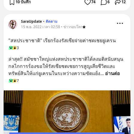
10 บันทึก
74
6
12
SaraUpdate
•
ติดตาม
15 พ.ย. 2022 เวลา 02:58 • ข่าวรอบโลก
"สหประชาชาติ" เรียกร้องรัสเซียจ่ายค่าชดเชยยูเครน
3
ล่าสุด!! สมัชชาใหญ่แห่งสหประชาชาติได้ลงมติสนับสนุน
กลไกการร้องขอให้รัสเซียชดเชยการสูญเสียชีวิตและ
ทรัพย์สินให้แก่ยูเครนในระหว่างความขัดแย้ง
... 
อ่านต่อ
7