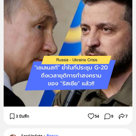
3 บันทึก
54
9
7
SaraUpdate
•
ติดตาม