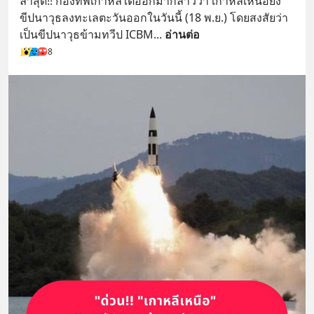
ล่าสุด!! กองทัพเกาหลีใต้ออกมากล่าวว่า เกาหลีเหนือยิง
ขีปนาวุธลงทะเลตะวันออกในวันนี้ (18 พ.ย.) โดยสงสัยว่า
เป็นขีปนาวุธข้ามทวีป ICBM
... 
อ่านต่อ
8