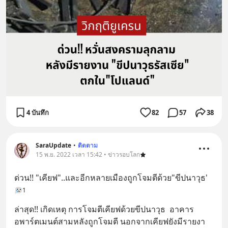
4 บันทึก
82
57
38
SaraUpdate
•
ติดตาม
15 พ.ย. 2022 เวลา 15:42 • ข่าวรอบโลก
ด่วน!! "เคียฟ"..และอีกหลายเมืองถูกโจมตีด้วย"ขีปนาวุธ'
1
ล่าสุด!! เกิดเหตุ การโจมตีเคียฟด้วยขีปนาวุธ  อาคาร
อพาร์ตเมนต์สามหลังถูกโจมตี นอกจากเคียฟยังมีรายงา