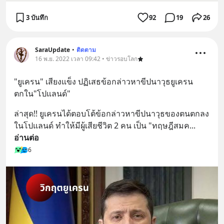
3 บันทึก
92
19
26
SaraUpdate
•
ติดตาม
16 พ.ย. 2022 เวลา 09:42 • ข่าวรอบโลก
"ยูเครน" เสียงแข็ง ปฏิเสธข้อกล่าวหาขีปนาวุธยูเครน
ตกใน"โปแลนด์"
ล่าสุด!! ยูเครนได้ตอบโต้ข้อกล่าวหาขีปนาวุธของตนตกลง
ในโปแลนด์ ทำให้มีผู้เสียชีวิต 2 คน เป็น "ทฤษฎีสมค
... 
อ่านต่อ
6