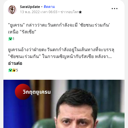
SaraUpdate
•
ติดตาม
13 พ.ย. 2022 เวลา 06:03 • ข่าวรอบโลก
"ยูเครน" กล่าวว่าตะวันตกกำลังจะมี 'ชัยชนะร่วมกัน' 
เหนือ "รัสเซีย"
1
ยูเครนอ้างว่าฝ่ายตะวันตกกำลังอยู่ในเส้นทางที่จะบรรลุ 
"ชัยชนะร่วมกัน" ในการเผชิญหน้ากับรัสเซีย หลังจา
... 
อ่านต่อ
5