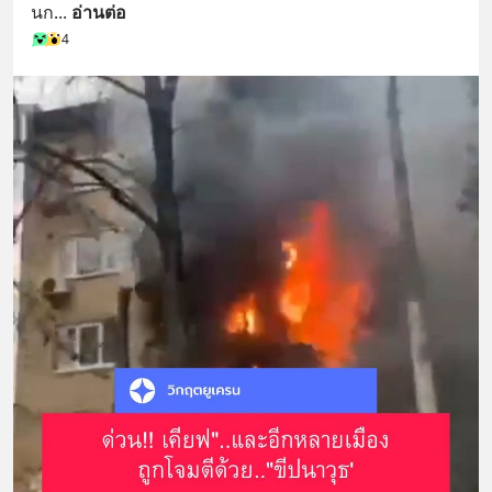
นก
... 
อ่านต่อ
4