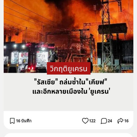
16 บันทึก
122
24
16