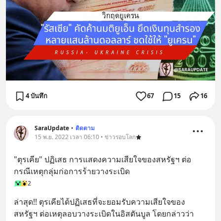
4 บันทึก
67
15
16
SaraUpdate
•
ติดตาม
15 พ.ย. 2022 เวลา 06:10 • ข่าวรอบโลก
"ตุรเคีย" ปฏิเสธ การแสดงความเสียใจของสหรัฐฯ ต่อ
กรณีเหตุกลุ่มก่อการร้ายวางระเบิด
2
ล่าสุด!! ตุรเคียได้ปฏิเสธที่จะยอมรับความเสียใจของ
สหรัฐฯ ต่อเหตุลอบวางระเบิดในอิสตันบูล โดยกล่าวว่า