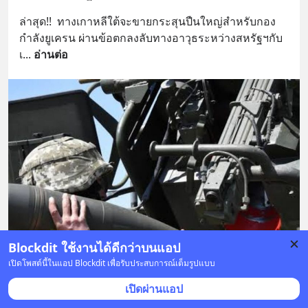
ล่าสุด!!  ทางเกาหลีใต้จะขายกระสุนปืนใหญ่สำหรับกอง
กำลังยูเครน ผ่านข้อตกลงลับทางอาวุธระหว่างสหรัฐฯกับ
เ
... 
อ่านต่อ
Blockdit ใช้งานได้ดีกว่าบนแอป
เปิดโพสต์นี้ในแอป Blockdit เพื่อรับประสบการณ์เต็มรูปแบบ
เปิดผ่านแอป