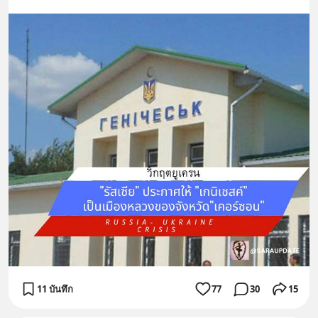
11 บันทึก
77
30
15