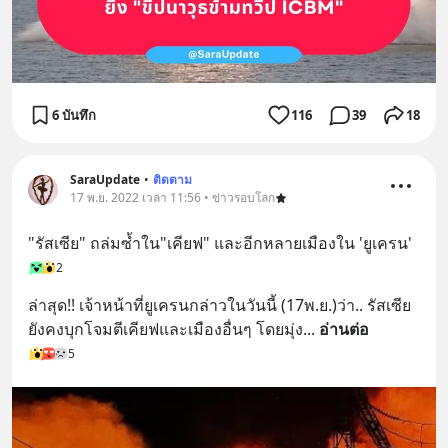
6 บันทึก
116
39
18
SaraUpdate
•
ติดตาม
17 พ.ย. 2022 เวลา 11:56 • ข่าวรอบโลก
"รัสเซีย" ถล่มซ้ำใน"เคียฟ" และอีกหลายเมืองใน 'ยูเครน'
2
ล่าสุด!! เจ้าหน้าที่ยูเครนกล่าวในวันนี้ (17พ.ย.)ว่า.. รัสเซีย
ยังคงบุกโจมตีเคียฟและเมืองอื่นๆ โดยมุ่ง
... 
อ่านต่อ
5