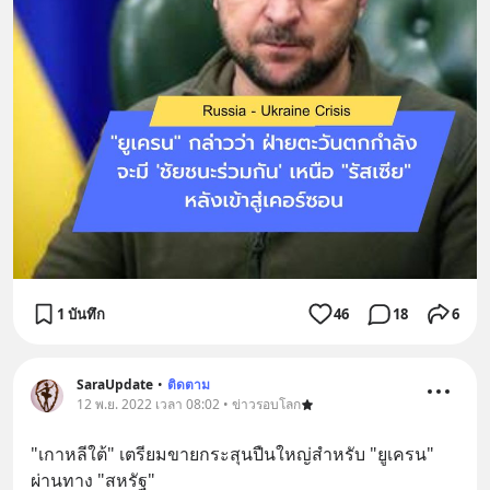
1 บันทึก
46
18
6
SaraUpdate
•
ติดตาม
12 พ.ย. 2022 เวลา 08:02 • ข่าวรอบโลก
"เกาหลีใต้" เตรียมขายกระสุนปืนใหญ่สำหรับ "ยูเครน" 
ผ่านทาง "สหรัฐ"