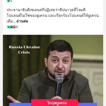
5
ประธานาธิบดีเซเลนสกีปฏิเสธว่าขีปนาวุธที่โจมตี
โปแลนด์ไม่ใช่ของยูเครน และเรียกร้องโปแลนด์ให้ยูเครน
เคีย
... 
อ่านต่อ
8