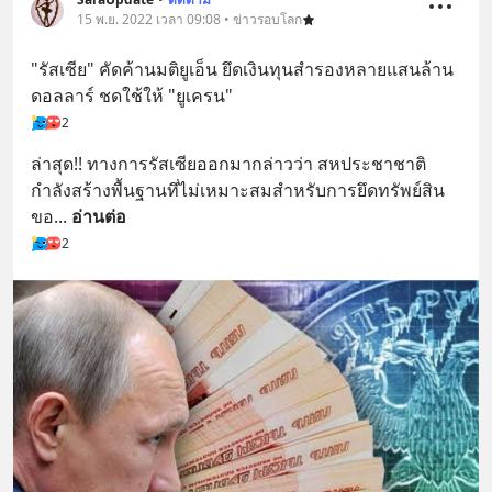
15 พ.ย. 2022 เวลา 09:08 • ข่าวรอบโลก
"รัสเซีย" คัดค้านมติยูเอ็น ยึดเงินทุนสำรองหลายแสนล้าน
ดอลลาร์ ชดใช้ให้ "ยูเครน"
2
ล่าสุด!! ทางการรัสเซียออกมากล่าวว่า สหประชาชาติ
กำลังสร้างพื้นฐานทึ่ไม่เหมาะสมสำหรับการยึดทรัพย์สิน
ขอ
... 
อ่านต่อ
2