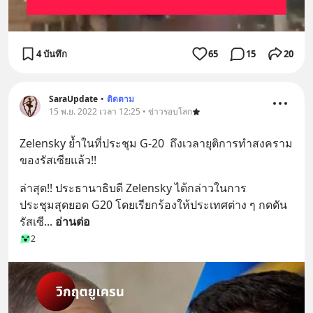
4 บันทึก
65
15
20
SaraUpdate
•
ติดตาม
15 พ.ย. 2022 เวลา 12:25 • ข่าวรอบโลก
Zelensky ย้ำในที่ประชุม G-20  ถึงเวลายุติการทำสงคราม
ของรัสเซียแล้ว!!
ล่าสุด!! ประธานาธิบดี Zelensky ได้กล่าวในการ
ประชุมสุดยอด G20 โดยเรียกร้องให้ประเทศต่าง ๆ กดดัน
รัสเซี
... 
อ่านต่อ
2