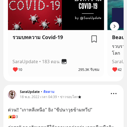
รวมบทความ Covid-19
Beaut
รวบรวม
โลก
SaraUpdate
•
183 ตอน
SaraU
10
295.3K รับชม
42
SaraUpdate
•
ติดตาม
18 พ.ย. 2022 เวลา 04:39 • ข่าวรอบโลก
ด่วน!! "เกาหลีเหนือ" ยิง "ขีปนาวุธข้ามทวีป"
3