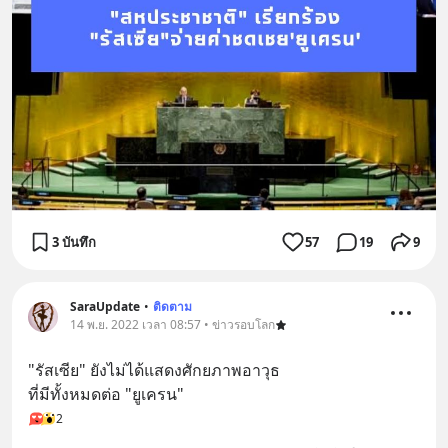
3 บันทึก
57
19
9
SaraUpdate
•
ติดตาม
14 พ.ย. 2022 เวลา 08:57 • ข่าวรอบโลก
"รัสเซีย" ยังไม่ได้แสดงศักยภาพอาวุธ
ที่มีทั้งหมดต่อ "ยูเครน"
2