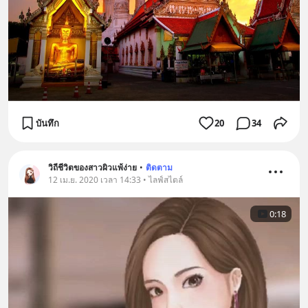
บันทึก
20
34
วิถีชีวิตของสาวผิวแพ้ง่าย
•
ติดตาม
12 เม.ย. 2020 เวลา 14:33 • ไลฟ์สไตล์
0:18