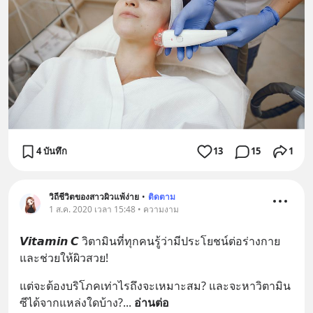
4 บันทึก
13
15
1
วิถีชีวิตของสาวผิวแพ้ง่าย
•
ติดตาม
1 ส.ค. 2020 เวลา 15:48 • ความงาม
𝙑𝙞𝙩𝙖𝙢𝙞𝙣 𝘾 วิตามินที่ทุกคนรู้ว่ามีประโยชน์ต่อร่างกาย 
และช่วยให้ผิวสวย!
แต่จะต้องบริโภคเท่าไรถึงจะเหมาะสม? และจะหาวิตามิน
ซีได้จากแหล่งใดบ้าง?
... 
อ่านต่อ