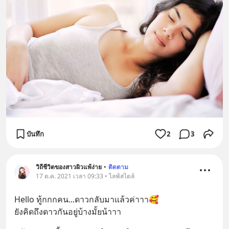
บันทึก
2
3
วิถีชีวิตของสาวผิวแพ้ง่าย
•
ติดตาม
17 ต.ค. 2021 เวลา 09:33 • ไลฟ์สไตล์
Hello ทู้กกกคน...ดาวกลับมาแล้วค่าาา🥰
ยังคิดถึงดาวกันอยู่บ้างมั้ยน้าาา