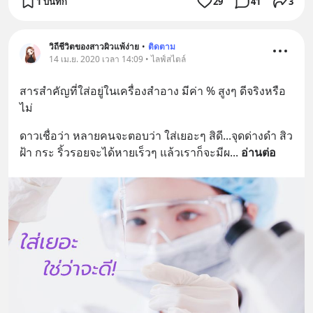
1 บันทึก
29
41
3
วิถีชีวิตของสาวผิวแพ้ง่าย
•
ติดตาม
14 เม.ย. 2020 เวลา 14:09 • ไลฟ์สไตล์
สารสำคัญที่ใส่อยู่ในเครื่องสำอาง มีค่า % สูงๆ ดีจริงหรือ
ไม่
ดาวเชื่อว่า หลายคนจะตอบว่า ใส่เยอะๆ สิดี...จุดด่างดำ สิว 
ฝ้า กระ ริ้วรอยจะได้หายเร็วๆ แล้วเราก็จะมีผ
... 
อ่านต่อ