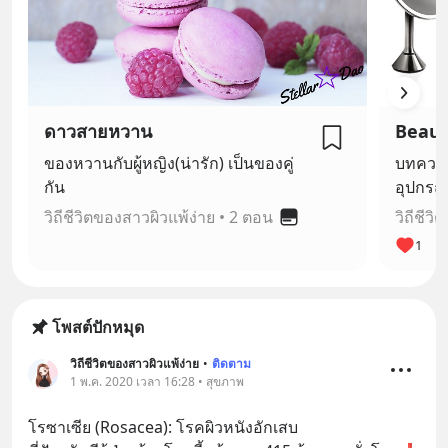
ดาวสายหวาน
ของหวานกับผู้หญิง(น่ารัก) เป็นของคู่
บทความ
กัน
อุปกรณ์
พรรณ
วิถีชีวิตของสาวผิวแพ้ง่าย
•
2 ตอน
วิถีชีว
1
โพสต์ปักหมุด
วิถีชีวิตของสาวผิวแพ้ง่าย
•
ติดตาม
1 พ.ค. 2020 เวลา 16:28 • สุขภาพ
โรซาเซีย (Rosacea): โรคผิวหนังอักเสบ 