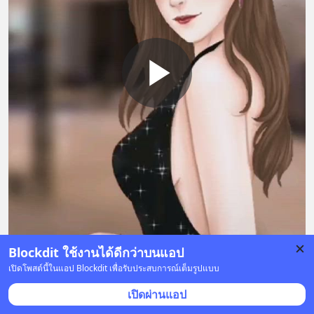
Blockdit ใช้งานได้ดีกว่าบนแอป
เปิดโพสต์นี้ในแอป Blockdit เพื่อรับประสบการณ์เต็มรูปแบบ
สวัสดีค่ะ...ขอโทษที่ห่างหายไปนาน(มาก) ด้วยภารกิจการ
เปิดผ่านแอป
ทำงาน