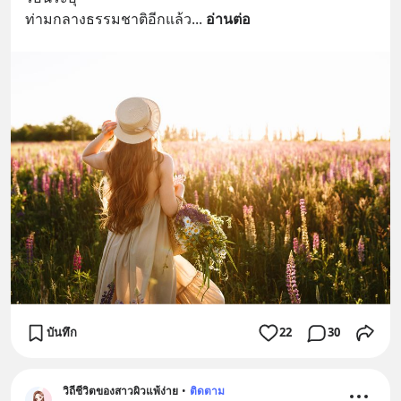
ท่ามกลางธรรมชาติอีกแล้ว
... 
อ่านต่อ
บันทึก
22
30
วิถีชีวิตของสาวผิวแพ้ง่าย
•
ติดตาม