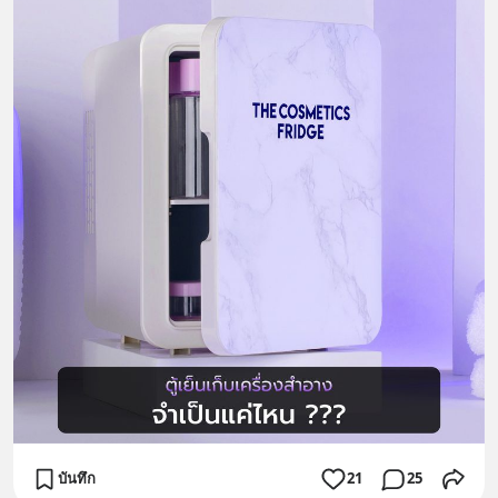
บันทึก
21
25