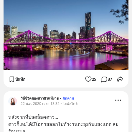
บันทึก
25
37
วิถีชีวิตของสาวผิวแพ้ง่าย
•
ติดตาม
22 พ.ค. 2020 เวลา 13:32 • ไลฟ์สไตล์
หลังจากที่ปลดล็อคดาว...
ดาวก็เลยได้มีโอกาสออกไปทำงานตะลุยรับแสงแดด ลม
ร้อนระอุ 