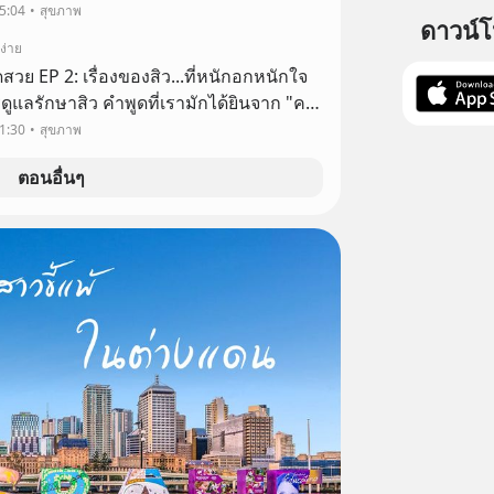
กินยา ทำเลเซอร์ สิวหายไปสักพัก เด๋วอีกแปบ
5:04
สุขภาพ
ดาวน์
ง่าย
ุดสวย EP 2: เรื่องของสิว...ที่หนักอกหนักใจ
ช่น ... "ทายา กินยาเท่าไร สิวก็ไม่หาย" ... ...
1:30
สุขภาพ
่ดี
ตอนอื่นๆ