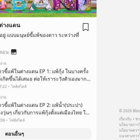
ในต่างแดน
อยู่ แบบมนุษย์ขี้แพ้ของดาว ระหว่างที่
 ตอน
ง่าย
าวขี้แพ้ในต่างแดน EP 1: แพ้กุ้ง ในบางครั้ง
ก็เกิดขึ้นได้เสมอ ต่อให้เราระวังตัวเองมาก
งเช่นดาวในวันนั้น
7:22
ไลฟ์สไตล์
ง่าย
สาวขี้แพ้ในต่างแดน EP 2: แพ้น้ำ(ประปา)
© 2026 Bloc
วุ่นๆ เกี่ยวกับการแพ้กุ้งตั้งแต่เมืองไทย ใน
เกี่ยวกับ
ช่
ง Brisbane เมืองที่ดาวจะต้องใช้ชีวิตอยู่ที่นี่
:06
ไลฟ์สไตล์
นโยบายการโ
นโยบายความ
ตอนอื่นๆ
แนวทางการใช