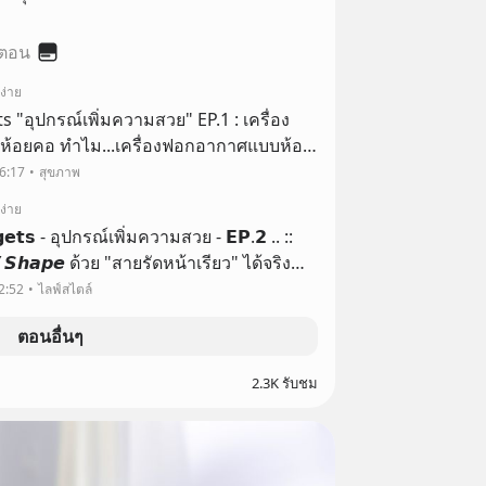
 ตอน
ง่าย
กรณ์เพิ่มความสวย" EP.1 : เครื่อง
้อยคอ ทำไม...เครื่องฟอกอากาศแบบห้อย
ณ์เพิ่มความสวยได้???
6:17
สุขภาพ
ง่าย
𝗴𝗲𝘁𝘀 - อุปกรณ์เพิ่มความสวย - 𝗘𝗣.𝟮 .. ::
𝙎𝙝𝙖𝙥𝙚 ด้วย "สายรัดหน้าเรียว" ได้จริง
ระแสอุปกรณ์ช่วยให้หน้าเรียวแบบ V Shape
2:52
ไลฟ์สไตล์
เทรนหน้าเ
ตอนอื่นๆ
2.3K รับชม