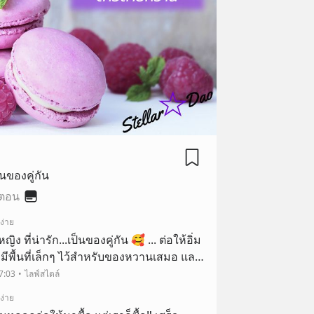
็นของคู่กัน
 ตอน
ง่าย
ิง ที่น่ารัก...เป็นของคู่กัน 🥰 ... ต่อให้อิ่ม
ังมีพื้นที่เล็กๆ ไว้สำหรับของหวานเสมอ และ
ายหวาน
7:03
ไลฟ์สไตล์
┛
ง่าย