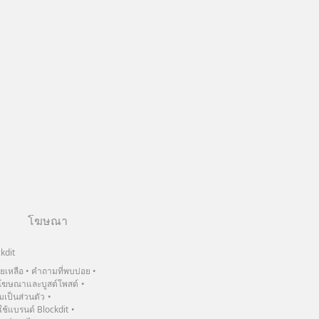
โฆษณา
kdit
วยเหลือ
คำถามที่พบบ่อย
ฆษณาและบูสต์โพสต์
เป็นส่วนตัว
้แบรนด์ Blockdit