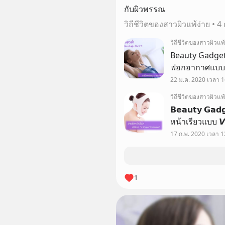
กับผิวพรรณ
วิถีชีวิตของสาวผิวแพ้ง่าย
•
4
วิถีชีวิตของสาวผิวแพ้
Beauty Gadgets "อุป
ฟอกอากาศแบบห
คอถึงเป็นอุปกร
22 ม.ค. 2020 เวลา 1
วิถีชีวิตของสาวผิวแพ้
𝗕𝗲𝗮𝘂𝘁𝘆 𝗚𝗮𝗱
หน้าเรียวแบบ 𝙑 
หรอ??? :: .. ก
17 ก.พ. 2020 เวลา 1
กลับมาอีกแล้ว 
1