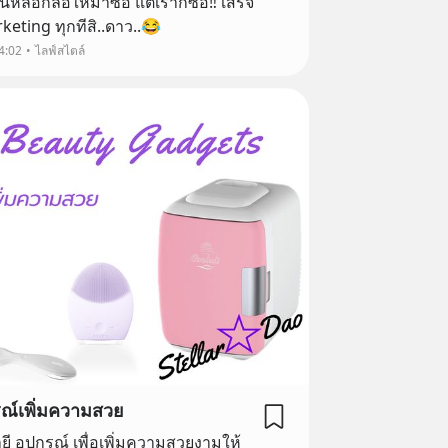
โดนหลอกล่อให้มาซื้อ แต่เราก็ซื้อ‼️ เสร็จ
eting ทุกทีสิ..ดาว..😂
4:02
ไลฟ์สไตล์
ณ์เพิ่มความสวย
 อุปกรณ์ เพื่อเพิ่มความสวยงามให้