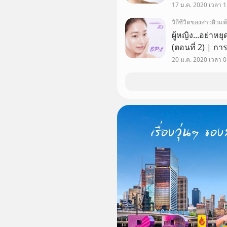
สักที ทั้งทายา 
17 ม.ค. 2020 เวลา 1
สิวก็ขึ้นอีกละ
วิถีชีวิตของสาวผิวแพ้
ผู้หญิง...อย่าหย
(ตอนที่ 2) | การดูแลรักษาสิว คำพูดที่เรามักได้ยินจาก "คน
ที่เป็นสิวง่าย" เ
20 ม.ค. 2020 เวลา 0
"เจลแต้มสิวนี้ ไม