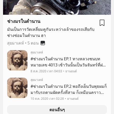
ช่างมรในตำนาน
มันเป็นการวัดเหลี่ยมคูกันระหว่างเจ้าของรถเสียกับ
ช่างซ่อมในตำนาน ฮา
สุยมาเคห์
•
5 ตอน
สุยมาเคห์
#ช่างมรในตำนาน EP.1 ทางหลวงชนบท
หมายเลข 4013 เช้าวันนั้นเป็นวันจันทร์ที่ฝน
โปรยปราย ระหว่างที่ผมขับรถฝ่าฝนไป
8 ส.ค. 2020 เวลา 04:03
ยานยนต์
ทำงานได้ราวครึ่งทางก็ได้ยินเสียง
สุยมาเคห์
เครื่องยนต์ทำงานผิดปกติ ผมชะลอรถลง
#ช่างมรในตำนาน EP.2 พอถึงเย็นวันพุธผมก็
กำลังจะเบนเข้าข้างทางเพื่อจ
มารับรถตามผัดครั้งที่สาม ก็เหมือนคราว
ก่อนราวกับแกะอะไรจะปานนั้น รถยังซ่อม
10 ส.ค. 2020 เวลา 02:28
ยานยนต์
ไม่เสร็จเหมือนเดิม ฮา แต่ครั้งนี้สีหน้าแสดง
ตอนอื่นๆ
ความรู้สึกผิดระดับดาราตุ๊กตาทองของฮอลี่วู้