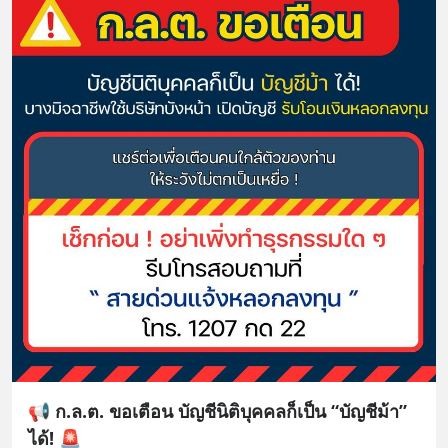
📢 ก.ล.ต. ขอเตือน บัญชีนิติบุคคลก็เป็น “บัญชีม้า”
ได้! 🚨