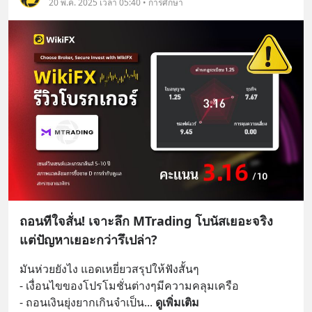
20 พ.ค. 2025 เวลา 05:40 • การศึกษา
ถอนทีใจสั่น! เจาะลึก MTrading โบนัสเยอะจริง
แต่ปัญหาเยอะกว่ารึเปล่า?
มันห่วยยังไง แอดเหยี่ยวสรุปให้ฟังสั้นๆ
- เงื่อนไขของโปรโมชั่นต่างๆมีความคลุมเครือ
- ถอนเงินยุ่งยากเกินจำเป็น
... 
ดูเพิ่มเติม