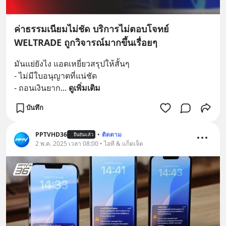
ค่าธรรมเนียมไม่ชัด บริการไม่ตอบโจทย์
WELTRADE ถูกวิจารณ์มากขึ้นเรื่อยๆ
มันแย่ยังไง แอดเหยี่ยวสรุปให้สั้นๆ
- ไม่มีใบอนุญาตที่แน่ชัด
- ถอนเงินยาก
... 
ดูเพิ่มเติม
บันทึก
PPTVHD36
•
ติดตาม
ยืนยันแล้ว
2 พ.ค. 2025 เวลา 08:00 • ไอที & แก็ดเจ็ต