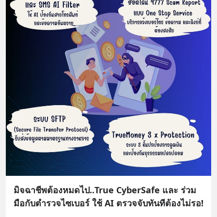
มิจฉาชีพต้องหมดไป..True CyberSafe และ ร่วม
มือกับตำรวจไซเบอร์ ใช้ AI ตรวจจับทันทีต้องไม่รอ!