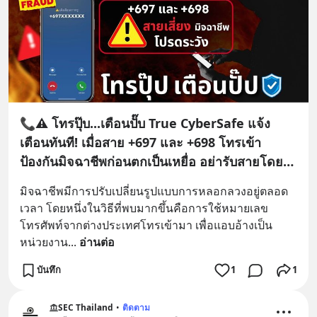
📞⚠️ โทรปุ๊บ...เตือนปั๊บ True CyberSafe แจ้ง
เตือนทันที! เมื่อสาย +697 และ +698 โทรเข้า
ป้องกันมิจฉาชีพก่อนตกเป็นเหยื่อ อย่ารับสายโดย
ไม่ตรวจสอบ!!
มิจฉาชีพมีการปรับเปลี่ยนรูปแบบการหลอกลวงอยู่ตลอด
เวลา โดยหนึ่งในวิธีที่พบมากขึ้นคือการใช้หมายเลข
โทรศัพท์จากต่างประเทศโทรเข้ามา เพื่อแอบอ้างเป็น
หน่วยงาน
... 
อ่านต่อ
บันทึก
1
1
SEC Thailand
•
ติดตาม