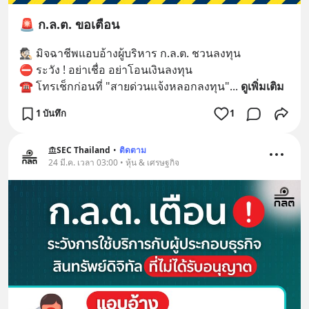
🚨 ก.ล.ต. ขอเตือน
🕵🏻 มิจฉาชีพแอบอ้างผู้บริหาร ก.ล.ต. ชวนลงทุน
⛔ ระวัง ! อย่าเชื่อ อย่าโอนเงินลงทุน
☎️ โทรเช็กก่อนที่ "สายด่วนแจ้งหลอกลงทุน"
... 
ดูเพิ่มเติม
1 บันทึก
1
SEC Thailand
•
ติดตาม
24 มี.ค. เวลา 03:00 • หุ้น & เศรษฐกิจ