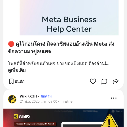
🛑 ดูไว้ก่อนโดน! มิจฉาชีพแอบอ้างเป็น Meta ส่ง
ข้อความมาขู่ลบเพจ
โพสต์นี้สำหรับคนทำเพจ ขายของ ยิงแอด ต้องอ่าน!
... 
ดูเพิ่มเติม
บันทึก
WikiFX.TH
•
ติดตาม
21 พ.ค. 2025 เวลา 09:00 • การศึกษา