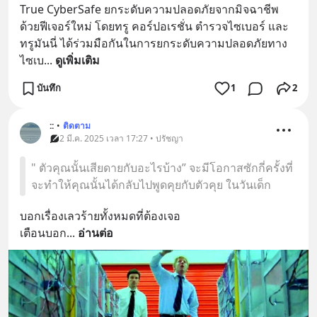
True CyberSafe ยกระดับความปลอดภัยจากมิจฉาชีพ 
ด้วยฟีเจอร์ใหม่ โดยทรู คอร์ปอเรชั่น ตำรวจไซเบอร์ และ
ทรูมันนี่ ได้ร่วมมือกันในการยกระดับความปลอดภัยทาง
ไซเบ
... 
ดูเพิ่มเติม
บันทึก
1
2
::
•
ติดตาม
2 มี.ค. 2025 เวลา 17:27 • ปรัชญา
" ตัวคุณนั้นเสียดายกับอะไรบ้าง” จะมีโอกาสซักกี่ครั้งที่
จะทำให้คุณนั้นได้กลับไปพูดคุยกับตัวคุย ในวันเด็ก
บอกเรื่องเลวร้ายทั้งหมดที่ต้องเจอ
เตือนบอก
... 
อ่านต่อ