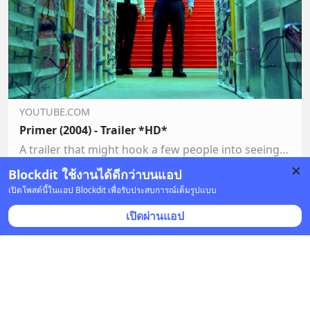
YOUTUBE.COM
Primer (2004) - Trailer *HD*
A trailer that might hook a few people into seeing this great movie without giving away the plot. Both songs are from the Upstream Color soundtrack, which wa…
Blockdit ใช้งานได้ดีกว่าบนแอป
1 บันทึก
เปิดโพสต์นี้ในแอป Blockdit เพื่อรับประสบการณ์เต็มรูปแบบ
เปิดผ่านแอป
SEC Thailand
•
ติดตาม
6 ก.พ. 2025 เวลา 12:00 • หุ้น & เศรษฐกิจ