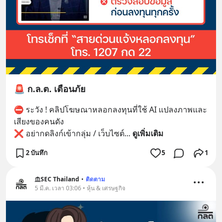
🚨 ก.ล.ต. เตือนภัย
⛔ ระวัง ! คลิปโฆษณาหลอกลงทุนที่ใช้ AI แปลงภาพและ
เสียงของคนดัง
❌ อย่ากดลิงก์เข้ากลุ่ม / เว็บไซต์
... 
ดูเพิ่มเติม
2 บันทึก
5
1
SEC Thailand
•
ติดตาม
5 มี.ค. เวลา 03:06 • หุ้น & เศรษฐกิจ