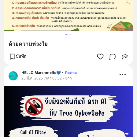
ด้วยความห่วงใย
บันทึก
HELLO Marshmello💙
•
ติดตาม
25 มี.ค. 2025 เวลา 08:52 • ข่าว