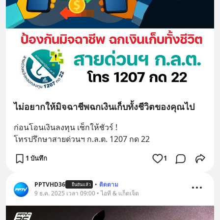
ไม่อยากให้มิจฉาชีพฉกเงินเก็บทั้งชีวิตของคุณไป
ก่อนโอนเงินลงทุน เช็กให้ชัวร์ !
โทรปรึกษาสายด่วนฯ ก.ล.ต. 1207 กด 22
1 บันทึก
1
PPTVHD36
•
ติดตาม
ยืนยันแล้ว
9 ธ.ค. 2025 เวลา 09:00 • ไอที & แก็ดเจ็ต