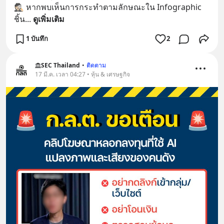
🕵🏻 หากพบเห็นการกระทำตามลักษณะใน Infographic 
ชิ้น
... 
ดูเพิ่มเติม
1 บันทึก
2
SEC Thailand
•
ติดตาม
17 มี.ค. เวลา 04:27 • หุ้น & เศรษฐกิจ