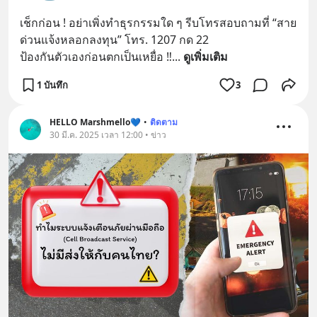
เช็กก่อน ! อย่าเพิ่งทำธุรกรรมใด ๆ รีบโทรสอบถามที่ “สาย
ด่วนแจ้งหลอกลงทุน” โทร. 1207 กด 22
ป้องกันตัวเองก่อนตกเป็นเหยื่อ ‼
... 
ดูเพิ่มเติม
1 บันทึก
3
HELLO Marshmello💙
•
ติดตาม
30 มี.ค. 2025 เวลา 12:00 • ข่าว