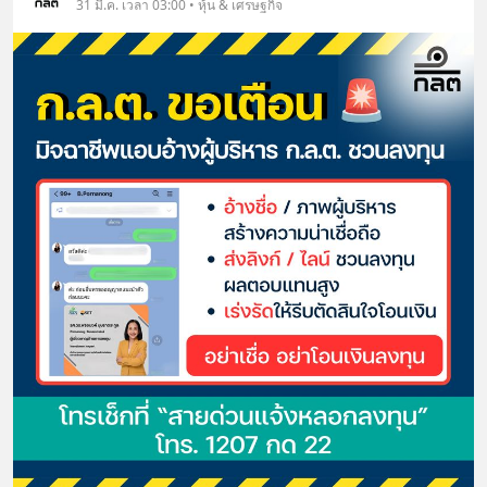
31 มี.ค. เวลา 03:00 • หุ้น & เศรษฐกิจ