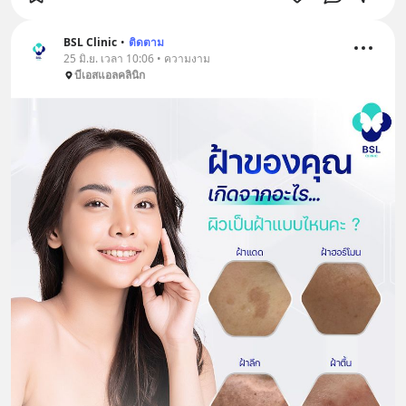
BSL Clinic
•
ติดตาม
25 มิ.ย. เวลา 10:06 • ความงาม
บีเอสแอลคลินิก