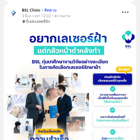
BSL Clinic
•
ติดตาม
3 มิ.ย. เวลา 12:22 • ความงาม
บีเอสแอลคลินิก