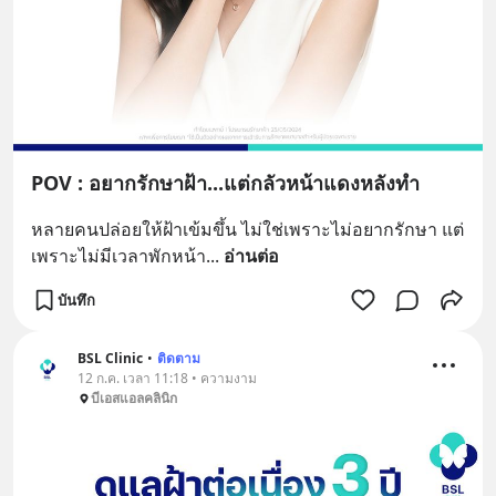
POV : อยากรักษาฝ้า...แต่กลัวหน้าแดงหลังทำ
หลายคนปล่อยให้ฝ้าเข้มขึ้น ไม่ใช่เพราะไม่อยากรักษา แต่
เพราะไม่มีเวลาพักหน้า
... 
อ่านต่อ
บันทึก
BSL Clinic
•
ติดตาม
12 ก.ค. เวลา 11:18 • ความงาม
บีเอสแอลคลินิก