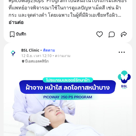
#picoway250ps  Program เป็นหนึ่งในโปรแกรมเลเซอร์
ที่แพทย์อาจพิจารณาใช้ในการดูแลปัญหาเม็ดสี เช่น ฝ้า 
กระ และจุดด่างดำ โดยเฉพาะในผู้ที่มีผิวเอเชียหรือผิว
... 
อ่านต่อ
บันทึก
BSL Clinic
•
ติดตาม
12 มิ.ย. เวลา 12:10 • ความงาม
บีเอสแอลคลินิก