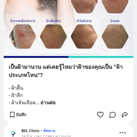
เป็นฝ้ามานาน แต่เคยรู้ไหมว่าฝ้าของคุณเป็น "ฝ้า
ประเภทไหน"?
- ฝ้าตื้น
- ฝ้าลึก
- ฝ้าเส้นเลือด
... 
อ่านต่อ
บันทึก
BSL Clinic
•
ติดตาม
24 มิ.ย. เวลา 12:44 • ความงาม