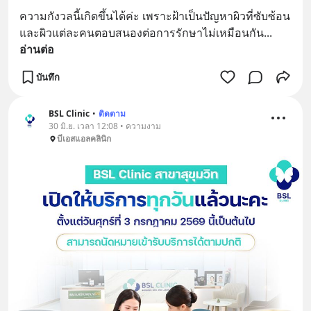
ความกังวลนี้เกิดขึ้นได้ค่ะ เพราะฝ้าเป็นปัญหาผิวที่ซับซ้อน 
และผิวแต่ละคนตอบสนองต่อการรักษาไม่เหมือนกัน
... 
อ่านต่อ
บันทึก
BSL Clinic
•
ติดตาม
30 มิ.ย. เวลา 12:08 • ความงาม
บีเอสแอลคลินิก