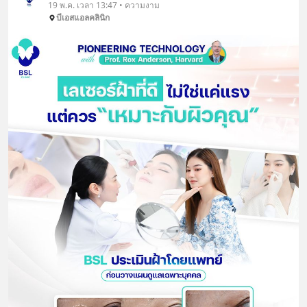
19 พ.ค. เวลา 13:47 • ความงาม
บีเอสแอลคลินิก