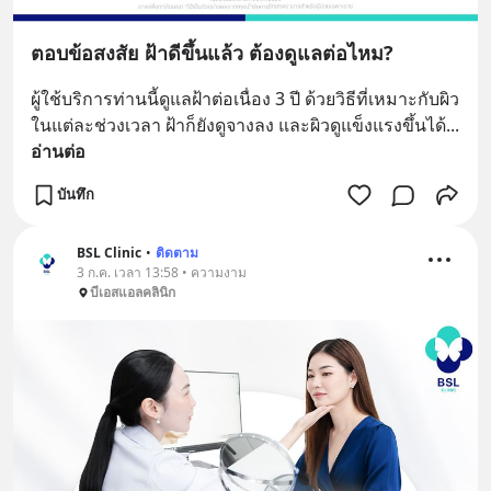
ตอบข้อสงสัย ฝ้าดีขึ้นแล้ว ต้องดูแลต่อไหม?
ผู้ใช้บริการท่านนี้ดูแลฝ้าต่อเนื่อง 3 ปี ด้วยวิธีที่เหมาะกับผิว
ในแต่ละช่วงเวลา ฝ้าก็ยังดูจางลง และผิวดูแข็งแรงขึ้นได้
... 
อ่านต่อ
บันทึก
BSL Clinic
•
ติดตาม
3 ก.ค. เวลา 13:58 • ความงาม
บีเอสแอลคลินิก