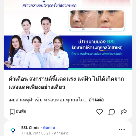
คำเตือน สงกรานต์นี้แดดแรง แต่ฝ้า ไม่ได้เกิดจาก
แสงแดดเพียงอย่างเดียว
เผยสาเหตุฝ้าเข้ม ครอบคลุมทุกกลไก
... 
อ่านต่อ
บันทึก
BSL Clinic
•
ติดตาม
7 เม.ย. เวลา 05:21 • ความงาม