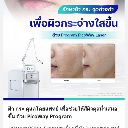
ฝ้า กระ ดูแลโดยแพทย์ เพื่อช่วยให้สีผิวดูสม่ำเสมอ
ขึ้น ด้วย PicoWay Program