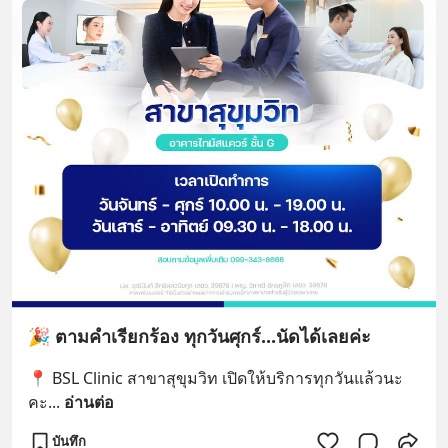
🎉 ตามคำเรียกร้อง ทุกวันศุกร์...นัดได้เลยค่ะ
📍 BSL Clinic สาขาสุขุมวิท เปิดให้บริการทุกวันแล้วนะ
คะ
... 
อ่านต่อ
บันทึก