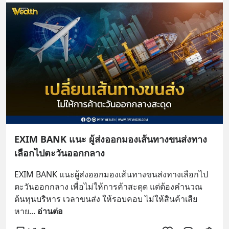
EXIM BANK แนะ ผู้ส่งออกมองเส้นทางขนส่งทาง
เลือกไปตะวันออกกลาง
EXIM BANK แนะผู้ส่งออกมองเส้นทางขนส่งทางเลือกไป
ตะวันออกกลาง เพื่อไม่ให้การค้าสะดุด แต่ต้องคำนวณ
ต้นทุนบริหาร เวลาขนส่ง ให้รอบคอบ ไม่ให้สินค้าเสีย
หาย
... 
อ่านต่อ