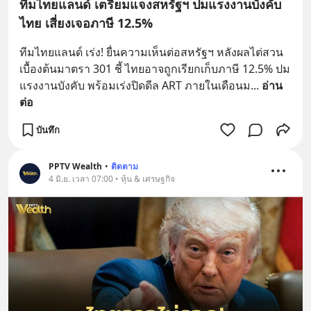
ทีมไทยแลนด์ เตรียมแจงสหรัฐฯ ปมแรงงานบังคับ
ไทย เสี่ยงเจอภาษี 12.5%
ทีมไทยแลนด์ เร่ง! ยื่นความเห็นต่อสหรัฐฯ หลังผลไต่สวน
เบื้องต้นมาตรา 301 ชี้ ไทยอาจถูกเรียกเก็บภาษี 12.5% ปม
แรงงานบังคับ พร้อมเร่งปิดดีล ART ภายในเดือนม
... 
อ่าน
ต่อ
บันทึก
PPTV Wealth
•
ติดตาม
4 มิ.ย. เวลา 07:00 • หุ้น & เศรษฐกิจ