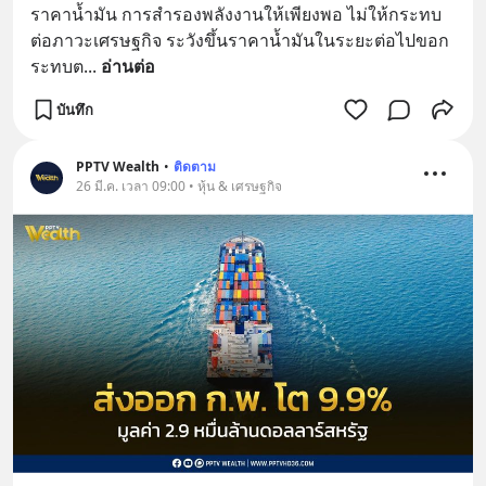
ราคาน้ำมัน การสำรองพลังงานให้เพียงพอ ไม่ให้กระทบ
ต่อภาวะเศรษฐกิจ ระวังขึ้นราคาน้ำมันในระยะต่อไปขอก
ระทบต
... 
อ่านต่อ
บันทึก
PPTV Wealth
•
ติดตาม
26 มี.ค. เวลา 09:00 • หุ้น & เศรษฐกิจ