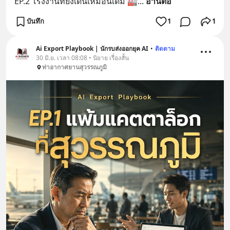
EP.2 โรงงานที่ยังเดินเหมือนเดิม 🏭
... 
อ่านต่อ
บันทึก
1
1
Ai Export Playbook | นักรบส่งออกยุค AI
•
ติดตาม
30 มิ.ย. เวลา 08:08 • นิยาย เรื่องสั้น
ท่าอากาศยานสุวรรณภูมิ