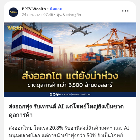
PPTV Wealth
•
ติดตาม
24 ก.ค. เวลา 07:46 • หุ้น & เศรษฐกิจ
ส่งออกพุ่ง รับเทรนด์ AI แต่โจทย์ใหญ่ยังเป็นขาด
ดุลการค้า
ส่งออกไทย โตแรง 20.8% รับอานิสงส์สินค้าเทคฯ และ AI 
หนุนตลาดโลก แต่การนำเข้าพุ่งกว่า 50% ยังเป็นโจทย์