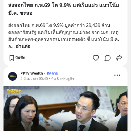
ส่งออกไทย ก.พ.69 โต 9.9% แต่เริ่มแผ่ว แนวโน้ม
มี.ค. ชะลอ
ส่งออกไทย ก.พ.69 โต 9.9% มูลค่ากว่า 29,439 ล้าน
ดอลลาร์สหรัฐ แต่เริ่มเห็นสัญญาณแผ่วลง จาก ม.ค. เหตุ
สินค้าเกษตร-อุตสาหกรรมเกษตรหดตัว ชี้ แนวโน้ม มี.ค. 
อ
... 
อ่านต่อ
บันทึก
PPTV Wealth
•
ติดตาม
5 มี.ค. เวลา 05:45 • หุ้น & เศรษฐกิจ