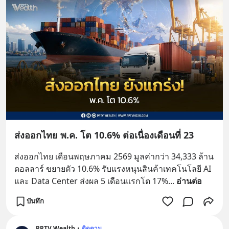
ส่งออกไทย พ.ค. โต 10.6% ต่อเนื่องเดือนที่ 23
ส่งออกไทย เดือนพฤษภาคม 2569 มูลค่ากว่า 34,333 ล้าน
ดอลลาร์ ขยายตัว 10.6% รับแรงหนุนสินค้าเทคโนโลยี AI 
และ Data Center ส่งผล 5 เดือนแรกโต 17%
... 
อ่านต่อ
บันทึก
PPTV Wealth
•
ติดตาม