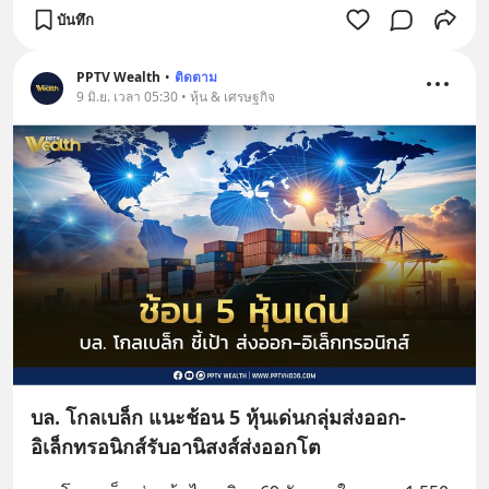
บันทึก
PPTV Wealth
•
ติดตาม
9 มิ.ย. เวลา 05:30 • หุ้น & เศรษฐกิจ
บล. โกลเบล็ก แนะช้อน 5 หุ้นเด่นกลุ่มส่งออก-
อิเล็กทรอนิกส์รับอานิสงส์ส่งออกโต